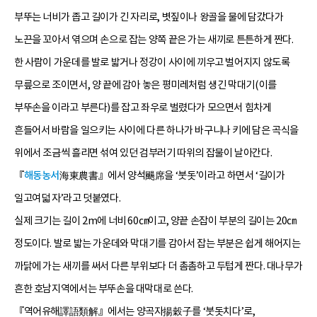
부뚜는 너비가 좁고 길이가 긴 자리로, 볏짚이나 왕골을 물에 담갔다가
노끈을 꼬아서 엮으며 손으로 잡는 양쪽 끝은 가는 새끼로 튼튼하게 짠다.
한 사람이 가운데를 발로 밟거나 정강이 사이에 끼우고 벌어지지 않도록
무릎으로 조이면서, 양 끝에 감아 놓은 평미레처럼 생긴 막대기(이를
부뚜손을 이라고 부른다)를 잡고 좌우로 벌렸다가 모으면서 힘차게
흔들어서 바람을 일으키는 사이에 다른 하나가 바구니나 키에 담은 곡식을
위에서 조금씩 흘리면 섞여 있던 검부러기 따위의 잡물이 날아간다.
『
해동농서
海東農書』에서 양석颺席을 ‘붓돗’이라고 하면서 ‘길이가
일고여덟 자’라고 덧붙였다.
실제 크기는 길이 2m에 너비 60㎝이고, 양끝 손잡이 부분의 길이는 20㎝
정도이다. 발로 밟는 가운데와 막대기를 감아서 잡는 부분은 쉽게 해어지는
까닭에 가는 새끼를 써서 다른 부위보다 더 촘촘하고 두텁게 짠다. 대나무가
흔한 호남지역에서는 부뚜손을 대막대로 쓴다.
『역어유해譯語類解』에서는 양곡자揚穀子를 ‘붓돗치다’로,