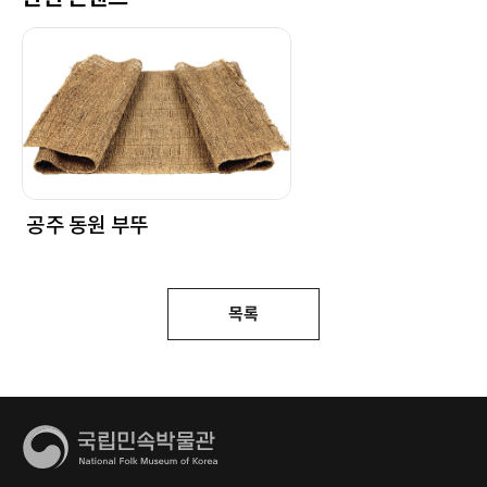
공주 동원 부뚜
목록