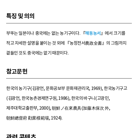
특징 및 의의
부뚜는 일본이나 중국에는 없는 농기구이다. 『
해동농서
』에서 크기를
적고 자세한 설명을 붙이는 것 외에 『농정전서農政全書』의 그림까지
곁들인 것도 중국에는 없기 때문이다.
참고문헌
한국의 농기구(김광언, 문화공보부 문화재관리국, 1969), 한국농기구고
(김광언, 한국농촌경제연구원, 1986), 한국의 바구니(고광민,
제주대학교출판부, 2000), 朝鮮ノ在來農具(加藤木保次 外,
朝鮮總督府 勸業模範場, 1924).
관련 콘텐츠