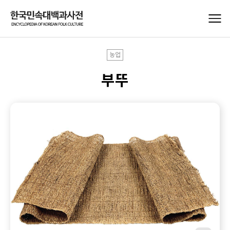
농업
부뚜