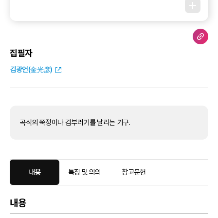
집필자
김광언(金光彦)
곡식의 쭉정이나 검부러기를 날리는 기구.
내용
특징 및 의의
참고문헌
내용