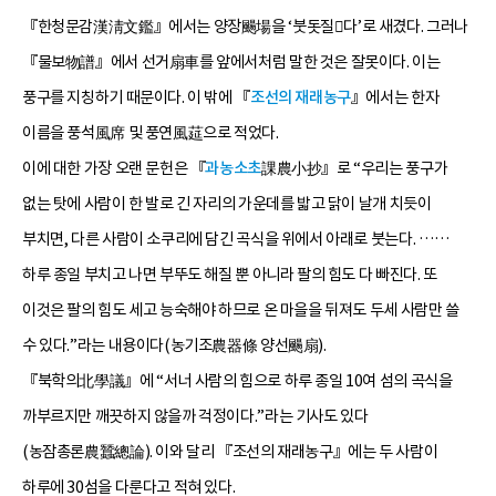
『한청문감漢淸文鑑』에서는 양장颺場을 ‘붓돗질다’로 새겼다. 그러나
『물보物譜』에서 선거扇車를 앞에서처럼 말한 것은 잘못이다. 이는
풍구를 지칭하기 때문이다. 이 밖에 『
조선의 재래농구
』에서는 한자
이름을 풍석風席 및 풍연風莚으로 적었다.
이에 대한 가장 오랜 문헌은 『
과농소초
課農小抄』로 “우리는 풍구가
없는 탓에 사람이 한 발로 긴 자리의 가운데를 밟고 닭이 날개 치듯이
부치면, 다른 사람이 소쿠리에 담긴 곡식을 위에서 아래로 붓는다. ……
하루 종일 부치고 나면 부뚜도 해질 뿐 아니라 팔의 힘도 다 빠진다. 또
이것은 팔의 힘도 세고 능숙해야 하므로 온 마을을 뒤져도 두세 사람만 쓸
수 있다.”라는 내용이다(농기조農器條 양선颺扇).
『북학의北學議』에 “서너 사람의 힘으로 하루 종일 10여 섬의 곡식을
까부르지만 깨끗하지 않을까 걱정이다.”라는 기사도 있다
(농잠총론農蠶總論). 이와 달리 『조선의 재래농구』에는 두 사람이
하루에 30섬을 다룬다고 적혀 있다.