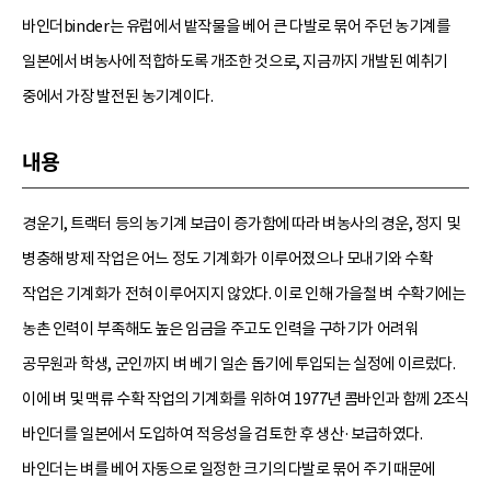
바인더binder는 유럽에서 밭작물을 베어 큰 다발로 묶어 주던 농기계를
일본에서 벼농사에 적합하도록 개조한 것으로, 지금까지 개발된 예취기
중에서 가장 발전된 농기계이다.
내용
경운기, 트랙터 등의 농기계 보급이 증가함에 따라 벼농사의 경운, 정지 및
병충해 방제 작업은 어느 정도 기계화가 이루어졌으나 모내기와 수확
작업은 기계화가 전혀 이루어지지 않았다. 이로 인해 가을철 벼 수확기에는
농촌 인력이 부족해도 높은 임금을 주고도 인력을 구하기가 어려워
공무원과 학생, 군인까지 벼 베기 일손 돕기에 투입되는 실정에 이르렀다.
이에 벼 및 맥류 수확 작업의 기계화를 위하여 1977년 콤바인과 함께 2조식
바인더를 일본에서 도입하여 적응성을 검토한 후 생산·보급하였다.
바인더는 벼를 베어 자동으로 일정한 크기의 다발로 묶어 주기 때문에