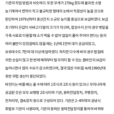
기존의 작업 방법과 비슷하다. 또한 무게가 170㎏ 정도에 불과한 소형
농기계여서 면적이 작고 불규칙한 형태의 논에서 적응성이 높을 것으로
판단하여 1979년부터 중산간지 소규모 농가를 중심으로 보급하였다. 보급
초기부터 끈값이 비싸고 다발의 크기가 작으며, 합성수지 끈의 경우 볏짚을
가축 사료로 이용할 때 소가 먹을 수 없어 일일이 풀어 주어야 한다는 등의
여러 불만이 있었음에도 많을 때는 1년에 1만여 대가 공급되었고,
보유대수도 7만여 대 이상에 달하였다. 하지만 다수계 벼의 경우 탈립에
의한 손실이 많고 한 번에 예취부터 탈곡까지 할 수 있는 콤바인의 보급이
늘어나면서 점차 수요가 감소하였으며, 결국 많은 아쉬움 속에 1990년대
후반 무렵 생산이 중단되었다.
바인더는 벼를 베는 줄 수에 따라 1조식과 2조식 등이 있으나 우리나라에
공급된 것은 모두 보행형 2조식이며 기관, 동력전달장치, 주행장치,
전처리부, 결속장치 등으로 구성되어 있다. 기관은 2~4마력의 공냉식
휘발유 기관이 사용되며, 기관의 동력은 동력전달장치를 통하여 바퀴와