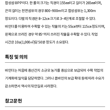
합성섬유PP이다. 한 롤의 크기는 직경이 155㎜이고 길이가 265㎜이며,
끈의 길이는 천연섬유의 경우 800~900m이고 합성섬유는 1,300m
정도이다. 다발의 직경은 8~12㎝ 크기로 3~4단계로 조절할 수 있다.
바인더를 이용하여 수확할 수 있는 작물의 키는 55㎝부터 115㎝ 정도이며,
왼쪽으로 쓰러진 경우 약 85°까지 쓰러진 작물을 수확할 수 있다. 작업
시간은 10a(1,000㎡)당 50분 정도가 소요된다.
특징 및 의의
바인더는 처음에 중산간지 소규모 농가를 중심으로 보급되어 수확 작업의
기계화에 일익을 담당하였다. 그러나 콤바인의 보급 확대 등에 따라 수요가
감소하면서 역사의 뒤안길로 사라졌다.
참고문헌