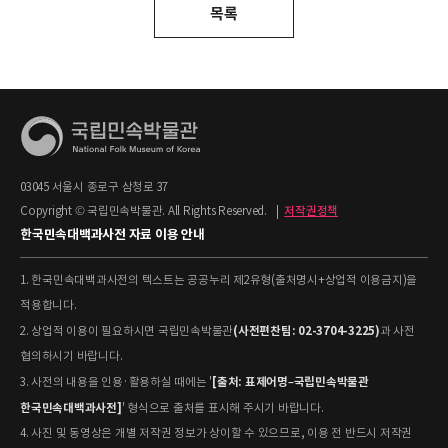
목록
03045 서울시 종로구 삼청로 37
Copyright © 국립민속박물관. All Rights Reserved.
|
저작권정책
한국민속대백과사전 자료 이용 안내
1. 한국민속대백과사전의 텍스트는 공공누리 제2유형(출처명시+상업적 이용금지)을
적용합니다.
(사전편찬팀: 02-3704-3225)
2. 상업적 이용이 필요하시면 국립민속박물관
과 사전
협의하시기 바랍니다.
[출처: 표제어명–국립민속박물관
3. 사전의 내용을 인용·활용하실 때에는 '
한국민속대백과사전]
' 형식으로 출처를 표시해 주시기 바랍니다.
4. 사진 및 동영상은 개별 저작권 정보가 상이할 수 있으므로, 이용 전 반드시 저작권