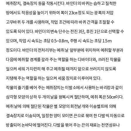
예취장치, 결속장치 등을 작동시킨다. 바인더의 바퀴는 습하고 질척한
땅에서도 적응성을 높이기 위하여 폭이 23㎝ 정도 되는 광폭의 저압
고무바퀴 두 개를 사용하며, 작업 조건에 따라 바퀴 간격을 조절할 수
있도록 되어 있다. 바인더의 변속 단수는 전진 3단, 후진 1단으로 선택할 수
있으며, 작업 시 속도는 초당 0.5~0.8m, 주행 시 속도는 초당 1.5m
정도이다. 바인더의 전처리부는 예취 날 앞부분에 위치하여 예취할 부분과
다음에 예취할 경계를 갈라 주는 역할을 하는 디바이더와, 쓰러진 작물을
일으켜 세워 가지런히 해 주고 예취될 때까지 앞으로 쓰러지지 않도록
지탱해 주는 역할을 하는 일으켜 세움 장치로 이루어져 있다.
작물의 줄기를 베어 주는 예취장치는 이발소에서 사용하는 바리캉과 같이
삼각형 모양의 상하 두 개의 날을 왕복시켜 절단하며, 예취 폭은 50㎝이다.
예취 날에 의해 절단된 작물은 별 모양의 회전날개와 이송벨트에 의해
결속장치로 이송되며, 일정한 양이 모이면 끈으로 묶여 한 다발씩 자동으로
방출되어 논바닥에 떨어진다. 다발을 묶어 주는 끈의 재료는 천연섬유나