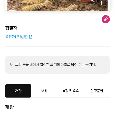
집필자
윤진하(尹眞河)
벼, 보리 등을 베어서 일정한 크기의 다발로 묶어 주는 농기계.
개관
내용
특징 및 의의
참고문헌
개관