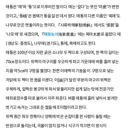
매통은 ‘매’와 ‘통’으로 이루어진 말이다. 매는 ‘갈다’는 뜻인 ‘마磨’가 변한
것이고, ‘통桶’은 몸채가 통을 닮은 데서 왔다. 매통의 다른 이름인 ‘목매’도
나무로 만든 맷돌이라는 뜻이다. 『사류박해事類博解』에서도 ‘롱礱’을
‘나모 매’로 새겼으며, 『
해동농서
海東農書』에는 목마木磨로 올랐다. 매
(경상도·충청도), 나무매(경기도), 통매, 목매라고도 한다.
매통은 100년 이상 자란 굵은 소나무 두 짝으로 구성되며, 한 짝의 길이는
70㎝ 정도이다. 위짝의 마구리를 우긋하게 파고 가운데에 벼를 흘려 넣는
지름 약 5㎝의 구멍을 뚫었다. 한편 아래짝의 기둥을 이 구멍으로 넣는
까닭에 두 짝이 한 몸을 이룬다. 이[齒]가 달린 부분의 마구리 위짝은
우묵하게, 밑짝은 봉긋하게 파서 맞물리지만 쉽게 닳는 탓에 전문가인
매죄료장수를 따로 불러서 자주 파준다. 벼를 매통에 흘려 넣어서 왕겨만
벗기고 속겨는 그대로 둔 쌀을 매조미쌀이라고 한다.
위짝 중간 좌우 한쪽이나 양쪽에 박은 손잡이를 한 사람이 돌릴 때는
반원으로 돌리는데, 곡물이 많지 않거나 식구가 적으면 이 방식이