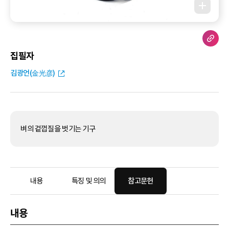
집필자
김광언(金光彦)
벼의 겉껍질을 벗기는 기구
내용
특징 및 의의
참고문헌
내용