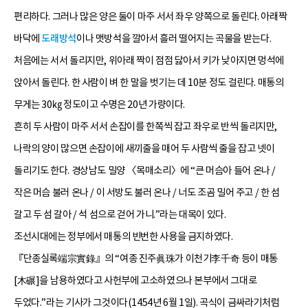
편리하다. 그러나 많은 양은 둘이 마주 서서 좌우 양쪽으로 돌린다. 아래짝
바닥에
도래방석
이나 맷방석을 깔아서 흘러 떨어지는 곡물을 받는다.
처음에는 서서 돌리지만, 위아래 짝이 점점 닳아서 키가 낮아지면 멍석에
앉아서 돌린다. 한 사람이 벼 한 말을 벗기는 데 10분 정도 걸린다. 매통의
무게는 30㎏ 정도이고 수명은 20년 가량이다.
흔히 두 사람이 마주 서서 손잡이를 한쪽씩 잡고 좌우로 반씩 돌리지만,
나락의 양이 많으면 손잡이에 새끼줄을 매어 두 사람씩 줄을 잡고 넷이
돌리기도 한다. 경상남도 밀양 〈목매소리〉에 “큰 머슴아 들어 온나 /
작은 머슴 불러 온나 / 이 서방도 불러 온나 / 너도 조곰 밀어 주고 / 한 섬
갈고 두 섬 갈아 / 석 섬으로 걷어 가니.”라는 대목이 있다.
조선시대에는 정부에서 매통의 빈번한 사용을 금지하였다.
『단종실록端宗實錄』의 “여종 진주眞珠가 이천기李千奇 등이 매통
[木碾]을 남용하였다고 사헌부에 고소하였으나 본부에서 그대로
두었다.”라는 기사가 그것이다(1454년 6월 1일). 곡식이 금싸라기처럼