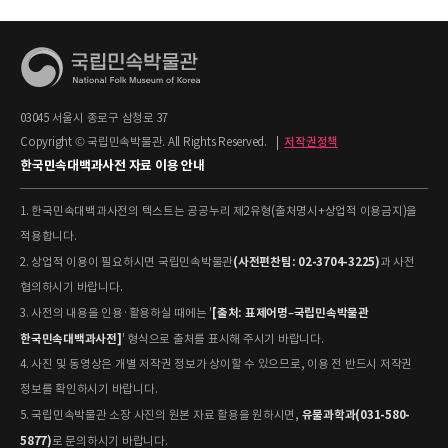
03045 서울시 종로구 삼청로 37
Copyright © 국립민속박물관. All Rights Reserved.
|
저작권정책
한국민속대백과사전 자료 이용 안내
1. 한국민속대백과사전의 텍스트는 공공누리 제2유형(출처명시+상업적 이용금지)을
적용합니다.
(사전편찬팀: 02-3704-3225)
2. 상업적 이용이 필요하시면 국립민속박물관
과 사전
협의하시기 바랍니다.
[출처: 표제어명–국립민속박물관
3. 사전의 내용을 인용·활용하실 때에는 '
한국민속대백과사전]
' 형식으로 출처를 표시해 주시기 바랍니다.
4. 사진 및 동영상은 개별 저작권 정보가 상이할 수 있으므로, 이용 전 반드시 저작권
정보를 확인하시기 바랍니다.
유물과학과(031-580-
5. 국립민속박물관 소장 사진의 원본 자료 활용을 원하시면,
5877)
로 문의하시기 바랍니다.