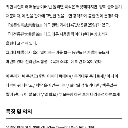
귀한 시절이라 매통을 여러 번 돌리면 곡식은 깨끗해지지만, 양이 줄어들기
때문이다. 이 일을 관가에 고발한 것을 보면 강력하게 금한 것이 분명하다.
『성종실록成宗實錄』에도 관련 기사(1471년 5월 25일)가 있고,
『대전통편大典通編』에도 매통 사용을 막아야 한다는 상소까지
올렸다고 적혀 있다.
그러나 매통에서 흘러 떨어지는 벼를 보는 농민들은 기쁨에 들뜨게
마련이었다. 전라남도 함평 〈목매소리〉에 이런 대목이 있다.
이 목매가 뉘 목맨고(후렴: 어허어 목매야) / 우리대주 목매로세 / 아니 이
나락이 뉘 나락고 / 피땀 흘려 얻은 나락 / 알각달각 썰거내면 / 백옥같은
쌀이 난다 / 이 쌀 모아 무얼 할꼬 / 부모봉양 하신 후에 나라충성 하여보세
특징 및 의의
우리의 매통이 일본에 건너갔을 가능성이 아주 높다. 미와