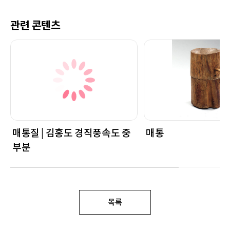
관련 콘텐츠
매통질 | 김홍도 경직풍속도 중
매통
부분
목록