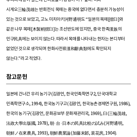
시게오三輪茂雄는 반회전식 목매는 중국에 없다면서 충분히 가능성이
있는 것으로 보았고, 고노 미치아키河野通明도 “일본의 목매[摺臼]와
같은 나무 목매[木製籾摺臼]는 조선반도에 있지만, 중국 한족漢族의
민구民具에는 보이지 않는다. 따라서 목매를 나타내는 한자는 본디부터
없었던 것으로 생각되며 한화사전류漢和辭典類에도 확인되지
않는다.”라고 적었다.
참고문헌
일본에 건너간 우리 농기구(김광언, 한국민족학연구2, 단국대학교
민족학연구소, 1994), 한국농기구고(김광언, 한국농촌경제연구원, 1986),
한국의 농기구(김광언, 문화공보부 문화재관리국, 1969), 臼(三輪茂雄,
法政大學出版國, 1978), 朝·台·日本の民具比較の試み(河野通明,
朝鮮ノ在來農具, 1993), 朝鮮農業論(加藤末郞, 裳花房, 1904).