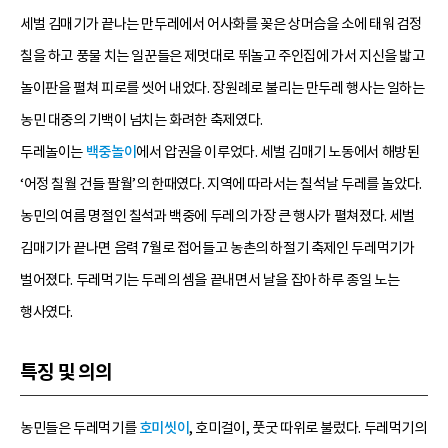
세벌 김매기가 끝나는 만두레에서 어사화를 꽂은 상머슴을 소에 태워 검정
칠을 하고 풍물 치는 일꾼들은 제멋대로 뛰놀고 주인집에 가서 지신을 밟고
놀이판을 펼쳐 피로를 씻어 내었다. 장원례로 불리는 만두레 행사는 일하는
농민 대중의 기백이 넘치는 화려한 축제였다.
두레놀이는
백중놀이
에서 압권을 이루었다. 세벌 김매기 노동에서 해방된
‘어정 칠월 건들 팔월’의 한때였다. 지역에 따라서는 칠석날 두레를 놀았다.
농민의 여름 명절인 칠석과 백중에 두레의 가장 큰 행사가 펼쳐졌다. 세벌
김매기가 끝나면 음력 7월로 접어들고 농촌의 하절기 축제인 두레먹기가
벌어졌다. 두레먹기는 두레의 셈을 끝내면서 날을 잡아 하루 종일 노는
행사였다.
특징 및 의의
농민들은 두레먹기를
호미씻이
, 호미걸이, 풋굿 따위로 불렀다. 두레먹기의