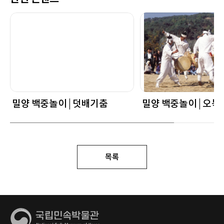
밀양 백중놀이 | 덧배기춤
밀양 백중놀이 | 오북
목록