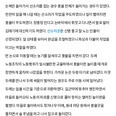
논북만 들어가서 선소리를 잡는 경우 풍물 전체가 들어가는 경우가 있었다.
천천히 일을 해 나갈 때는 선소리가 작업을 주도하였으나 일이 빨라지면
풍물이 주도하였다. 장풍장 친다고 논바닥에서 휘젓고 다니면서 발로 밟아
김매기에 대신하기도 하였다.
선소리꾼
은 신명 좋고 잘 노는 인물이
선정되었다. 일 상태를 보아서 완급을 조절하였으니 좌상과 더불어 작업을
이끄는 역할을 하였다.
먼 논으로 이동할 때는 농기를 앞세우고 풍물을 치면서 갔다. 두레
노동조직의 노동행위가 일사불란한 규율하에서 풍물이란 놀이를 매개로
정연하게 움직여 나갔음을 뜻한다. 가까운 논은 두렁 타기로 넘어갔다. 이웃
두레를 만나서 두레 싸움이 벌어지는 경우도 주로 이동 시에 일어났다.
두레는 일몰 시간을 기준으로 귀환하였다. 길군악에 맞추어 행진하면서
마을로 들어오되 노동의 피로를 신명으로 풀어 젖히는 열려진 놀이판을
펼쳤다. 마을로 돌아와서도 정자나무 아래, 동네 마당 등에서 풍물굿을
펼치면서 술 푸념을 하고 나서 집으로 돌아갔다.