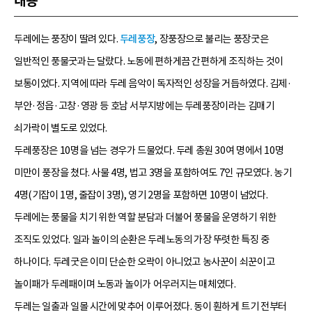
내용
두레에는 풍장이 딸려 있다.
두레풍장
, 장풍장으로 불리는 풍장굿은
일반적인 풍물굿과는 달랐다. 노동에 편하게끔 간편하게 조직하는 것이
보통이었다. 지역에 따라 두레 음악이 독자적인 성장을 거듭하였다. 김제·
부안·정읍·고창·영광 등 호남 서부지방에는 두레풍장이라는 김매기
쇠가락이 별도로 있었다.
두레풍장은 10명을 넘는 경우가 드물었다. 두레 총원 30여 명에서 10명
미만이 풍장을 쳤다. 사물 4명, 법고 3명을 포함하여도 7인 규모였다. 농기
4명(기잡이 1명, 줄잡이 3명), 영기 2명을 포함하면 10명이 넘었다.
두레에는 풍물을 치기 위한 역할 분담과 더불어 풍물을 운영하기 위한
조직도 있었다. 일과 놀이의 순환은 두레노동의 가장 뚜렷한 특징 중
하나이다. 두레굿은 이미 단순한 오락이 아니었고 농사꾼이 쇠꾼이고
놀이패가 두레패이며 노동과 놀이가 어우러지는 매체였다.
두레는 일출과 일몰 시간에 맞추어 이루어졌다. 동이 훤하게 트기 전부터