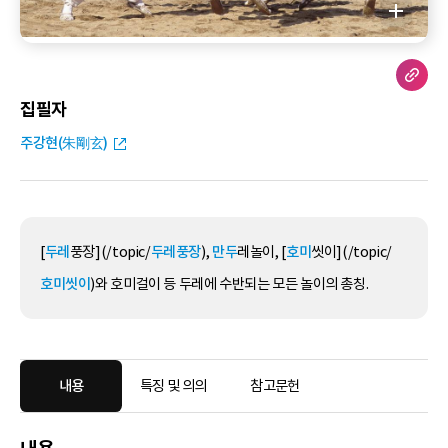
집필자
주강현(朱剛玄)
[
두레
풍장](/topic/
두레풍장
),
만두
레놀이, [
호미
씻이](/topic/
호미씻이
)와 호미걸이 등 두레에 수반되는 모든 놀이의 총칭.
내용
특징 및 의의
참고문헌