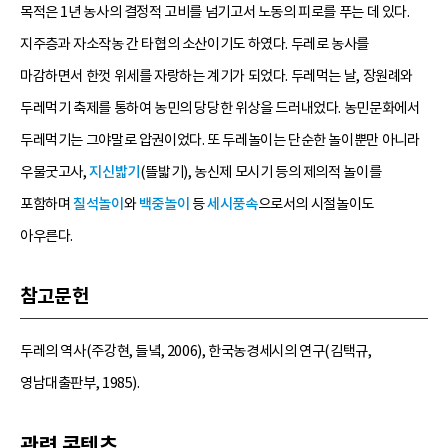
목적은 1년 농사의 결정적 고비를 넘기고서 노동의 피로를 푸는 데 있다.
지주층과 자소작농 간 타협의 소산이기도 하였다. 두레로 농사를
마감하면서 한껏 위세를 자랑하는 계기가 되었다. 두레먹는 날, 장원례와
두레먹기 축제를 통하여 농민의 당당한 위상을 드러내었다. 농민문화에서
두레먹기는 그야말로 압권이었다. 또 두레놀이는 단순한 놀이뿐만 아니라
우물굿고사,
지신밟기
(뜰밟기), 농신제 모시기 등의 제의적 놀이를
포함하며
칠석놀이
와
백중놀이
등
세시풍속
으로서의 시절놀이도
아우른다.
참고문헌
두레의 역사(주강현, 들녘, 2006), 한국농경세시의 연구(김택규,
영남대출판부, 1985).
관련 콘텐츠