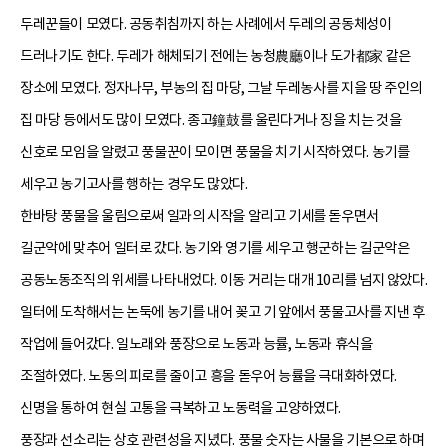
두레꾼들이 모였다. 공동취침까지 하는 사례에서 두레의 공동체성이
드러나기도 한다. 두레가 해체되기 전에는 농청農廳이나 도가都家 같은
장소에 모였다. 정자나무, 부농의 집 마당, 그날 두레농사를 지을 땅 주인의
집 마당 등에서도 많이 모였다. 종고鐘鼓를 울린다거나 징을 치는 것을
신호로 모임을 알렸고 풍물꾼이 모이면 풍물을 치기 시작하였다. 농기를
세우고 농기고사를 행하는 경우도 많았다.
한바탕 풍물을 울림으로써 일과의 시작을 알리고 기세를 돋우면서
길군악에 맞추어 일터로 갔다. 농기와 영기를 세우고 행군하는 길군악은
공동노동조직의 위세를 나타내었다. 이동 거리는 대개 10리를 넘지 않았다.
일터에 도착해서는 논둑에 농기를 내어 꽂고 기 앞에서 풍물고사를 지낸 후
작업에 들어갔다. 일노래와 풍장으로 노동과 능률, 노동과 휴식을
조절하였다. 노동의 피로를 줄이고 흥을 돋우어 능률을 극대화하였다.
신명을 통하여 현실 고통을 극복하고 노동력을 고양하였다.
풍장과 선소리는 상호 관련성을 지녔다. 풍물 숫자는 사물을 기본으로 하며