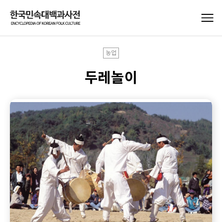
농업
두레놀이