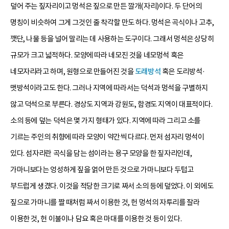
덮어 주는 짚자리이고 멍석은 짚으로 만든 깔개(자리)이다. 두 단어의
명칭이 비슷하여 그게 그것인 줄 착각할 만도 하다. 멍석은 곡식이나 고추,
깻단, 나물 등을 널어 말리는 데 사용하는 도구이다. 그래서 멍석은 상당히
규모가 크고 넓적하다. 모양에 따라 네모진 것을 네모멍석 혹은
네모자리라고 하며, 원형으로 만들어진 것을
도래방석
혹은 도리방석·
맷방석이라고도 한다. 그러나 지역에 따라서는 덕석과 멍석을 구별하지
않고 덕석으로 부른다. 경상도 지역과 강원도, 함경도 지역이 대표적이다.
소의 등에 덮는 덕석은 몇 가지 형태가 있다. 지역에 따라 그리고 소를
기르는 주인의 취향에 따라 모양이 약간씩 다르다. 먼저 섬자리 멍석이
있다. 섬자리란 곡식을 담는 섬이라는 용구 모양을 한 짚자리인데,
가마니보다는 엉성하게 짚을 얽어 만든 것으로 가마니보다 두텁고
부드럽게 생겼다. 이것을 적당한 크기로 짜서 소의 등에 덮었다. 이 외에도
짚으로 가마니를 짤 때처럼 짜서 이용한 것, 헌 멍석의 자투리를 잘라
이용한 것, 헌 이불이나 담요 혹은 마대를 이용한 것 등이 있다.