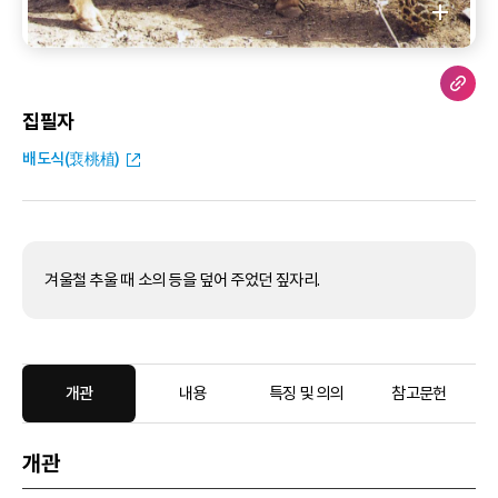
집필자
배도식(裵桃植)
겨울철 추울 때 소의 등을 덮어 주었던 짚자리.
개관
내용
특징 및 의의
참고문헌
개관