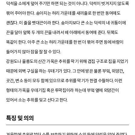
덕석을 소에게 덮어 주기만 하면 되는 것이 아니다. 덕석이 벗겨지지 않도록
묶어 주어야 한다. 송아지는 허리 가운데를 새끼줄로 한 번만 동여매도
괜찮다. 이 줄을 뱃대끈이라 한다. 송아지보다 큰 소는 덕석의 네 귀퉁이에
끈을 달아 앞쪽 두 개의 끈을 내려서 배 아래에서 동여매 준다. 뒤쪽도
똑같이 한다. 아주 큰 소는 허리 가운데를 한 번 더 묶어 주면 등에 바람이
들어가지 않아 잠을 잘 잘 수 있다.
강원도나 울릉도의 산간 가옥은 추위를 막기 위해 겹집 구조로 집을 지었기
때문에 외벽 구실을 하는 우데기가 있다. 그 안에 방은 물론 부엌, 외양간,
곳간, 변소 등이 모두 함께 있으므로 추위를 막기가 한결 수월하다. 이런
형태의 가옥을 우데기집 혹은 투막집이라 하는데 부엌 옆에 외양간이
있어서 소는 추위를 잊고 산다고 한다.
특징 및 의의
겨울철에 추위로부터 소를 보호하기 위하여 소의 등에 덕석을 덮어 주었다.