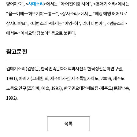
양어이요”, <
사대소리
>에서는 “아 어일여랑 사데”, <홍애기소리>에서는
“음―야헤―허으기야―홍―”, <상사소리>에서는 “헤엥 헤엥 허어요로
상사디야요”, <더럼소리>에서는 “아엉-허 두리야 더럼아”, <덤불소리>
에서는 “어히요랑 담불아” 등으로 불린다.
참고문헌
김매기소리(김영돈, 한국민족문화대백과사전4, 한국정신문화연구원,
1991), 아웨기(고재환 외, 제주어사전, 제주특별자치도, 2009), 제주도
노동요 연구(조영배, 예솔, 1992), 한국민요대전해설집-제주도(문화방송,
1992).
목록