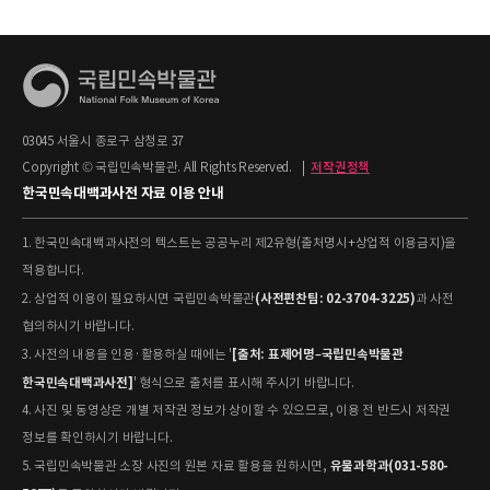
03045 서울시 종로구 삼청로 37
Copyright © 국립민속박물관. All Rights Reserved.
|
저작권정책
한국민속대백과사전 자료 이용 안내
1. 한국민속대백과사전의 텍스트는 공공누리 제2유형(출처명시+상업적 이용금지)을
적용합니다.
(사전편찬팀: 02-3704-3225)
2. 상업적 이용이 필요하시면 국립민속박물관
과 사전
협의하시기 바랍니다.
[출처: 표제어명–국립민속박물관
3. 사전의 내용을 인용·활용하실 때에는 '
한국민속대백과사전]
' 형식으로 출처를 표시해 주시기 바랍니다.
4. 사진 및 동영상은 개별 저작권 정보가 상이할 수 있으므로, 이용 전 반드시 저작권
정보를 확인하시기 바랍니다.
유물과학과(031-580-
5. 국립민속박물관 소장 사진의 원본 자료 활용을 원하시면,