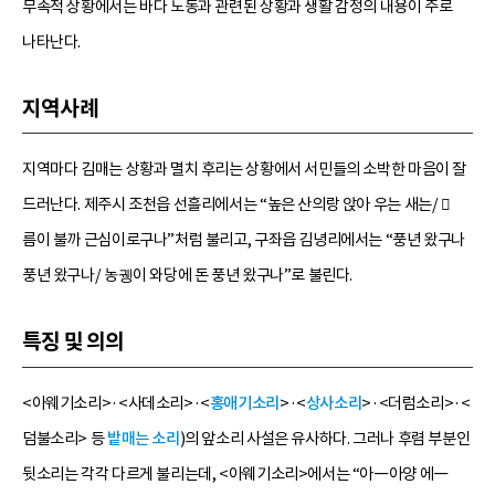
무속적 상황에서는 바다 노동과 관련된 상황과 생활 감정의 내용이 주로
나타난다.
지역사례
지역마다 김매는 상황과 멸치 후리는 상황에서 서민들의 소박한 마음이 잘
드러난다. 제주시 조천읍 선흘리에서는 “높은 산의랑 앉아 우는 새는/ 
름이 불까 근심이로구나”처럼 불리고, 구좌읍 김녕리에서는 “풍년 왔구나
풍년 왔구나/ 농궹이 와당에 돈 풍년 왔구나”로 불린다.
특징 및 의의
<아웨기소리>·<사데소리>·<
홍애기소리
>·<
상사소리
>·<더럼소리>·<
덤불소리> 등
밭매는 소리
)의 앞소리 사설은 유사하다. 그러나 후렴 부분인
뒷소리는 각각 다르게 불리는데, <아웨기소리>에서는 “아―아양 에―