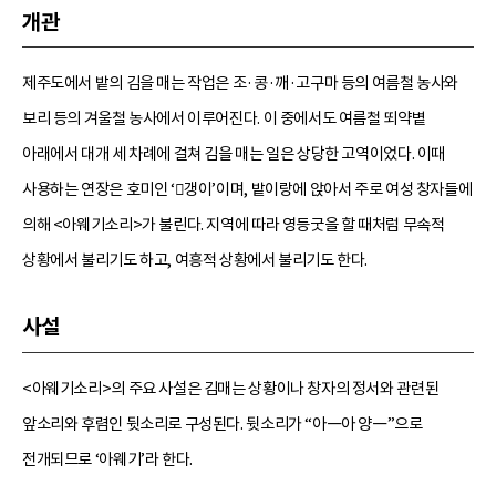
개관
제주도에서 밭의 김을 매는 작업은 조·콩·깨·고구마 등의 여름철 농사와
보리 등의 겨울철 농사에서 이루어진다. 이 중에서도 여름철 뙤약볕
아래에서 대개 세 차례에 걸쳐 김을 매는 일은 상당한 고역이었다. 이때
사용하는 연장은 호미인 ‘갱이’이며, 밭이랑에 앉아서 주로 여성 창자들에
의해 <아웨기소리>가 불린다. 지역에 따라 영등굿을 할 때처럼 무속적
상황에서 불리기도 하고, 여흥적 상황에서 불리기도 한다.
사설
<아웨기소리>의 주요 사설은 김매는 상황이나 창자의 정서와 관련된
앞소리와 후렴인 뒷소리로 구성된다. 뒷소리가 “아―아 양―”으로
전개되므로 ‘아웨기’라 한다.