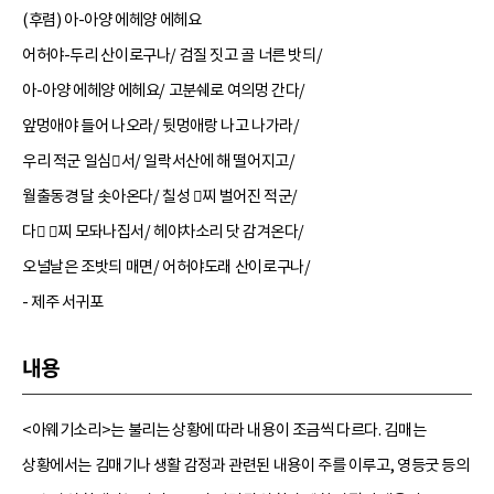
(후렴) 아-아양 에헤양 에헤요
어허야-두리 산이로구나/ 검질 짓고 골 너른 밧듸/
아-아양 에헤양 에헤요/ 고분쉐로 여의멍 간다/
앞멍애야 들어 나오라/ 뒷멍애랑 나고 나가라/
우리 적군 일심서/ 일락서산에 해 떨어지고/
월출동경 달 솟아온다/ 칠성 찌 벌어진 적군/
다 찌 모돠나집서/ 헤야차소리 닷 감겨온다/
오널날은 조밧듸 매면/ 어허야도래 산이로구나/
- 제주 서귀포
내용
<아웨기소리>는 불리는 상황에 따라 내용이 조금씩 다르다. 김매는
상황에서는 김매기나 생활 감정과 관련된 내용이 주를 이루고, 영등굿 등의