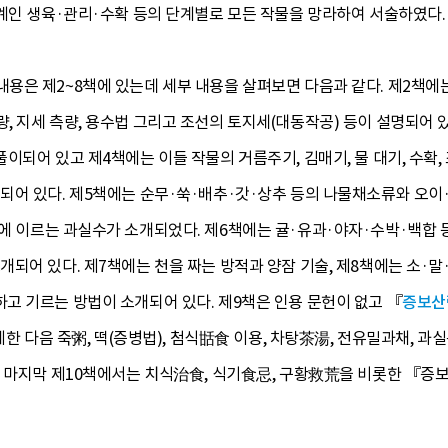
계인 생육·관리·수확 등의 단계별로 모든 작물을 망라하여 서술하였다.
용은 제2~8책에 있는데 세부 내용을 살펴보면 다음과 같다. 제2책에
 지세 측량, 용수법 그리고 조선의 토지세(대동작공) 등이 설명되어 
이되어 있고 제4책에는 이들 작물의 거름주기, 김매기, 물 대기, 수확,
되어 있다. 제5책에는 순무·쑥·배추·갓·상추 등의 나물채소류와 오이
에 이르는 과실수가 소개되었다. 제6책에는 귤·유과·야자·수박·백합
되어 있다. 제7책에는 천을 짜는 방적과 양잠 기술, 제8책에는 소·
고 기르는 방법이 소개되어 있다. 제9책은 인용 문헌이 없고 『
증보산
전제한 다음 죽粥, 떡(증병법), 첨식甛食 이용, 차탕茶湯, 전유밀과채,
 마지막 제10책에서는 치식治食, 식기食忌, 구황救荒을 비롯한 『증보