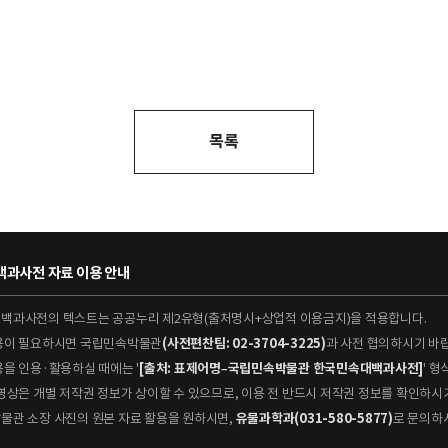
목록
과사전 자료 이용 안내
대백과사전의 텍스트는 공공누리 제2유형(출처명시+상업적 이용금지)을 적용합니다.
이용이 필요하시면 국립민속박물관
(사전편찬팀: 02-3704-3225)
과 사전 협의하시기 바
용을 인용·활용하실 때에는 '
[출처: 표제어명–국립민속박물관 한국민속대백과사전]
' 
 동영상은 개별 저작권 정보가 상이할 수 있으므로, 이용 전 반드시 저작권 정보를 확인하시
박물관 소장 사진의 원본 자료 활용을 원하시면,
유물과학과(031-580-5877)
로 문의하