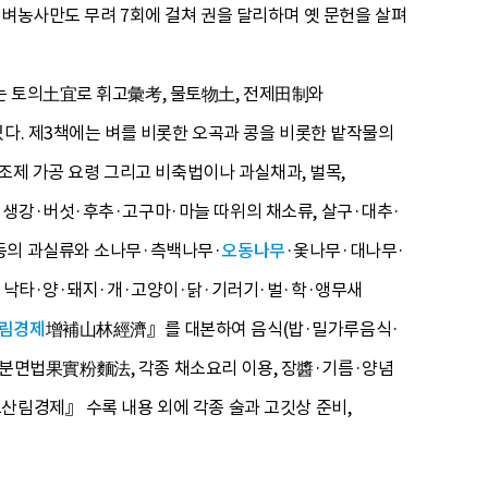
 벼농사만도 무려 7회에 걸쳐 권을 달리하며 옛 문헌을 살펴
는 토의土宜로 휘고彙考, 물토物土, 전제田制와
있다. 제3책에는 벼를 비롯한 오곡과 콩을 비롯한 밭작물의
 조제 가공 요령 그리고 비축법이나 과실채과, 벌목,
·생강·버섯·후추·고구마·마늘 따위의 채소류, 살구·대추·
 등의 과실류와 소나무·측백나무·
오동나무
·옻나무·대나무·
말·낙타·양·돼지·개·고양이·닭·기러기·벌·학·앵무새
림경제
增補山林經濟』를 대본하여 음식(밥·밀가루음식·
 과실분면법果實粉麵法, 각종 채소요리 이용, 장醬·기름·양념
산림경제』 수록 내용 외에 각종 술과 고깃상 준비,