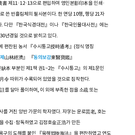
書 제11·12·13으로 편입하여 영인본影印本을 인쇄·
 반흘림체의 필사본이다. 한 면당 10행, 행당 21자
 없다. 다만 『한국식경대전』이나 『한국인물대사전』에는
30년경일 것으로 밝히고 있다.
2년에 편찬된 농서 『수시통고授時通考』(정식 명칭
제
山林經濟』 『
동의보감
東醫寶鑑』
缺本 부분인 제1책 권1~2는 『수시통고』의 제1문인
月令 따위가 수록되어 있었을 것으로 짐작한다.
 달아 풀이하며, 이 외에 부족한 점을 소疏 또는
 거친 양반 가문의 학자였다. 자字는 운로芸老, 호는
을 수집·탐독하였고 김정호金正浩가 만든
개 용구의 도해를 붙인 『육해법陸海法』을 편찬하였고 연도