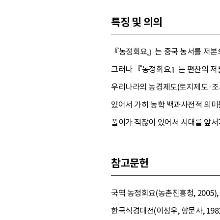
특징 및 의의
『농정회요』는 중국 농서를 저본으
그러나 『농정회요』는 편찬의 저
우리나라의 농경제도(토지제도·조세
있어서 가히 농학 백과사전적 의미
풀이가 적잖이 있어서 시대를 앞서
참고문헌
국역 농정회요(농촌진흥청, 2005)
한국식경대전(이성우, 향문사, 1981