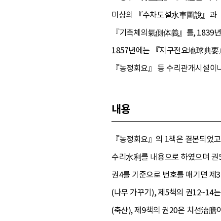
미상의 『수차도설水車圖說』과 
『기측체의氣側体義』를, 1839년
1857년에는 『지구전요地球典要
『농정회요』 등 수리관개시설이나 농
내용
『농정회요』의 1책은 결본되었고 
수리水利를 내용으로 하였으며 권5
권4를 기준으로 번호를 매기면 제3
(나무 가꾸기), 제5책의 권12~14
(축산), 제9책의 권20은 치선治