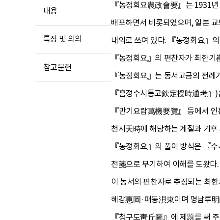
『농정회요農政會要』는 1931년 
내용
배포하면서 비롯되었으며, 일본 교토
특징 및 의의
내외로 쓰여 있다. 『농정회요』의
『농정회요』의 편찬자가 최한기崔漢綺
참고문헌
『농정회요』는 동서고금의 전례가 
『흠정수시통고欽定授時通考』)를 
『만기요람萬機要覽』 등에서 인용한
천시天時에 해당하는 계절과 기후
『농정회요』의 풀이 방식은 『수시
전箋으로 부기하여 이해를 도왔다. 
이 농서의 편찬자로 추정되는 최한
혜강惠岡·패동浿東이며 명남루明南
『청구도靑丘圖』에 제題를 써 주기