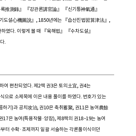
추측록推測錄』 『강관론講官論』 『신기통神氣通』
심기도설心機圖說』, 1850년에는 『습산진법習算津法』,
하였다. 이렇게 볼 때 『육해법』 『수차도설』
다.
여 편찬되었다. 제2책 권3은 토의土宜, 권4는
식으로 소제목에 이은 내용 풀이를 하였다. 번호가 있는
름하기)과 공치攻治, 권10은 축취蓄聚, 권11은 농여農餘
 권17은 농여(특용작물·양잠), 제8책의 권18~19는 농여
로 품종부터 수확·조제까지 일괄 서술하는 각론풀이식이던