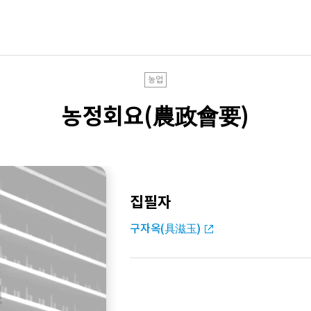
농업
농정회요(農政會要)
집필자
구자옥(具滋玉)