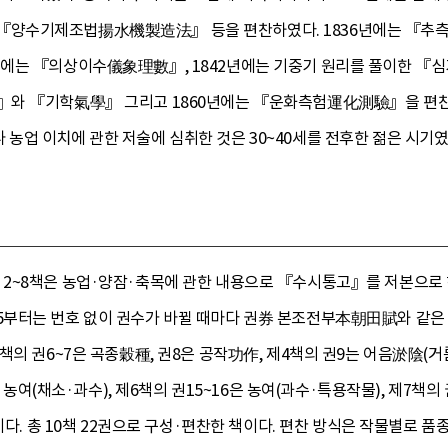
『양수기제조법揚水機製造法』 등을 편찬하였다. 1836년에는 『
에는 『의상이수儀象理數』, 1842년에는 기중기 원리를 풀이한 『
』와 『기학氣學』 그리고 1860년에는 『운화측험運化測驗』을 편찬
업 이치에 관한 저술에 심취한 것은 30~40세를 전후한 젊은 시기였
2~8책은 농업·양잠·축목에 관한 내용으로 『수시통고』를 저본으로 하
부터는 번호 없이 권수가 바뀔 때마다 권券 본조전부本朝田賦와 같은 
책의 권6~7은 곡종穀種, 권8은 공작功作, 제4책의 권9는 어음淤陰(거
는 농여(채소·과수), 제6책의 권15~16은 농여(과수·특용작물), 제7책의
膳이다. 총 10책 22권으로 구성·편찬한 책이다. 편찬 방식은 작물별