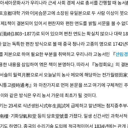
아세아문화사가 우리나라 근세 사회 경제 사료 총서를 간행할 때 농서農
京都대학 가와이河合문고에 소장된 유일본으로 두 사람 이상이 붓으로 쓴
 제1책이 결본되어 있어서 편찬자와 편찬 연도를 밝힐 서문을 볼 수
(1803~1877)로 되어 있으며 편찬 연도는 확실치 않으나 대략 18
없는 독특한 편찬 방식으로 볼 때 중국 청나라 고종의 명으로 174
저본으로 하여 필요한 부분을 취택하고 우리나라 고농서인 『
산림경
 내용을 삽입하여 엮은 책이 분명하다. 따라서 『농정회요』의 결본
 서술의 월력月曆으로서 오늘날의 농사 메모에 해당하는 전가월령田家
통고授時通考』와 마찬가지로 먼저 본문을 쓰고 여기에 구체적인 주註를
이와 같은 방식은 우리 농서 가운데 최초가 될 것이다.
기는 23세로 식년생원시式年生員試에 급제하고 말년에는 첨지중추부사를
樓·기화당氣和堂 등의 당호堂號를 가졌다. 일생 신간서인 과학서적
도 하였다. 중국의 수리기술 도입에 적극적이어서 1834년에는 관