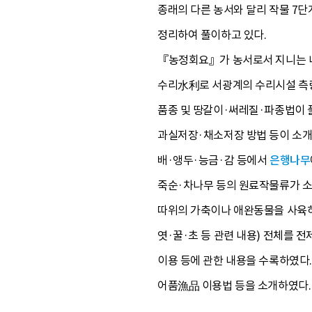
종래의 다른 농서와 달리 작물 7단
정리하여 풀이하고 있다.
『농정회요』가 농서로서 지니는 내
수리水利로 서광계의 수리시설 측량,
품종 및 땅갈이·써레질·파종법이 풀
과실저장·채소저장 방법 등이 소개
배·앵두·능금·감 등에서
은행나무
죽순·차나무 등의 원료작물류가 소개
따위의 가축이나 애완동물을 사육하
엿·꿀·초 등 관련 내용) 전체를 
이용 등에 관한 내용을 수록하였다.
어품漁品 이용법 등을 소개하였다.