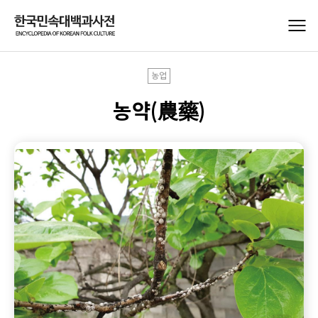
농업
농약(農藥)