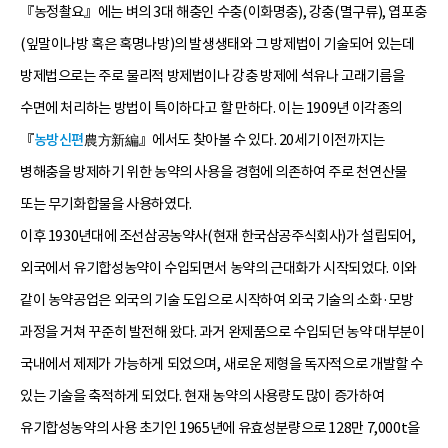
『농정촬요』에는 벼의 3대 해충인 수충(이화명충), 강충(멸구류), 엽포충
(잎말이나방 혹은 혹명나방)의 발생생태와 그 방제법이 기술되어 있는데
방제법으로는 주로 물리적 방제법이나 강충 방제에 석유나 고래기름을
수면에 처리하는 방법이 특이하다고 할 만하다. 이는 1909년 이각종의
『
농방신편
農方新編』에서도 찾아볼 수 있다. 20세기 이전까지는
병해충을 방제하기 위한 농약의 사용을 경험에 의존하여 주로 천연산물
또는 무기화합물을 사용하였다.
이후 1930년대에 조선삼공농약사(현재 한국삼공주식회사)가 설립되어,
외국에서 유기합성농약이 수입되면서 농약의 근대화가 시작되었다. 이와
같이 농약공업은 외국의 기술 도입으로 시작하여 외국 기술의 소화·모방
과정을 거쳐 꾸준히 발전해 왔다. 과거 완제품으로 수입되던 농약 대부분이
국내에서 제제가 가능하게 되었으며, 새로운 제형을 독자적으로 개발할 수
있는 기술을 축적하게 되었다. 현재 농약의 사용량도 많이 증가하여
유기합성농약의 사용 초기인 1965년에 유효성분량으로 128만 7,000t을