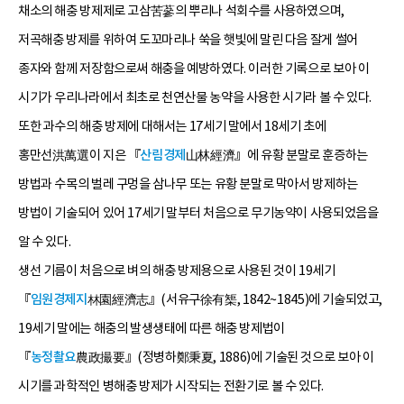
채소의 해충 방제제로 고삼苦蔘의 뿌리나 석회수를 사용하였으며,
저곡해충 방제를 위하여 도꼬마리나 쑥을 햇빛에 말린 다음 잘게 썰어
종자와 함께 저장함으로써 해충을 예방하였다. 이러한 기록으로 보아 이
시기가 우리나라에서 최초로 천연산물 농약을 사용한 시기라 볼 수 있다.
또한 과수의 해충 방제에 대해서는 17세기 말에서 18세기 초에
홍만선洪萬選이 지은 『
산림경제
山林經濟』에 유황 분말로 훈증하는
방법과 수목의 벌레 구멍을 삼나무 또는 유황 분말로 막아서 방제하는
방법이 기술되어 있어 17세기 말부터 처음으로 무기농약이 사용되었음을
알 수 있다.
생선 기름이 처음으로 벼의 해충 방제용으로 사용된 것이 19세기
『
임원경제지
林園經濟志』(서유구徐有榘, 1842~1845)에 기술되었고,
19세기 말에는 해충의 발생생태에 따른 해충 방제법이
『
농정촬요
農政撮要』(정병하鄭秉夏, 1886)에 기술된 것으로 보아 이
시기를 과학적인 병해충 방제가 시작되는 전환기로 볼 수 있다.