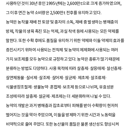
사용하던 것이 30년 후인 1995년에는 2,600만t으로 크게 증가하였으며,
그 이후 연간 농약 소비량은 2,500만t 전후를 유지하고 있다.
농약은 농작물 재배 전 토양 및 종자의 소독, 재배 중 발생하는 병해충의
방제, 작물의 생육 촉진 또는 억제, 과실 착색 등에 사용되는 모든 약제를
말한다. 또한 수확 후에도 품질을 유지하기 위한 약제와 이들 약제의 효과를
증진시키기 위하여 사용되는 전착제 및 농약의 제제화에 사용되는 여러
가지 보조제를 모두 농약으로 규정하고 있다. 농약은 종류가 많기 때문에
분류하는 방법도 다양하다. 사용 목적에 따라 살충제·살응애제·살선충제·
살연체동물·살서제·살조제·살어제·살균제·제초제·살조류제·
식물생장조절제·생물농약·혼합제·보조제 등으로 나뉘며, 유효성분
조성에 따라 살충제·살균제·제초제는 더 세분화하여 나뉠 수 있다.
농약의 개발은 과거 병해충과 잡초로부터 피해를 받아 수확량이 현저히
떨어지는 것을 막아 주었으며, 이들을 방제하기 위한 시간과 노동력을
비약적으로 줄여 주었다. 또한 농산물의 품질은 물론 생산성도 향상시켜