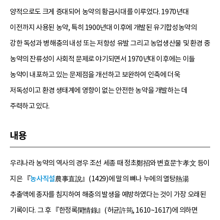
양적으로도 크게 증대되어 농약의 황금시대를 이루었다. 1970년대
이전까지 사용된 농약, 특히 1900년대 이후에 개발된 유기합성농약의
강한 독성과 병해충의 내성 또는 저항성 유발 그리고 농업생산물 및 환경 중
농약의 잔류성이 사회적 문제로 야기되면서 1970년대 이후에는 이들
농약이 내포하고 있는 문제점을 개선하고 보완하여 인축에 더욱
저독성이고 환경 생태계에 영향이 없는 안전한 농약을 개발하는 데
주력하고 있다.
내용
우리나라 농약의 역사의 경우 조선 세종 때 정초鄭招와 변효문卞孝文 등이
지은 『
농사직설
農事直說』(1429)에 말의 뼈나 누에의 열탕熱湯
추출액에 종자를 침지하여 해충의 발생을 예방하였다는 것이 가장 오래된
기록이다. 그 후 『한정록閑情錄』(허균許筠, 1610~1617)에 의하면