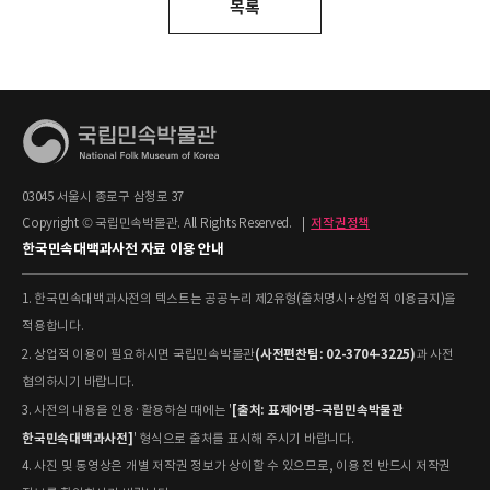
목록
03045 서울시 종로구 삼청로 37
Copyright © 국립민속박물관. All Rights Reserved.
|
저작권정책
한국민속대백과사전 자료 이용 안내
1. 한국민속대백과사전의 텍스트는 공공누리 제2유형(출처명시+상업적 이용금지)을
적용합니다.
(사전편찬팀: 02-3704-3225)
2. 상업적 이용이 필요하시면 국립민속박물관
과 사전
협의하시기 바랍니다.
[출처: 표제어명–국립민속박물관
3. 사전의 내용을 인용·활용하실 때에는 '
한국민속대백과사전]
' 형식으로 출처를 표시해 주시기 바랍니다.
4. 사진 및 동영상은 개별 저작권 정보가 상이할 수 있으므로, 이용 전 반드시 저작권