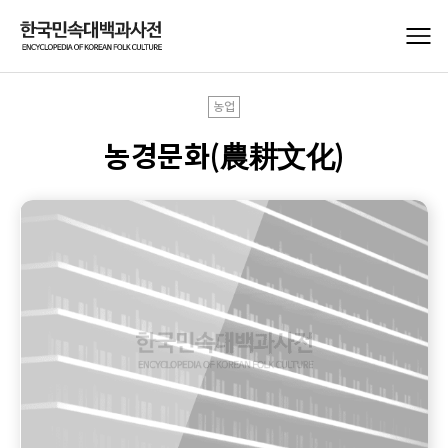
농업
농경문화(農耕文化)