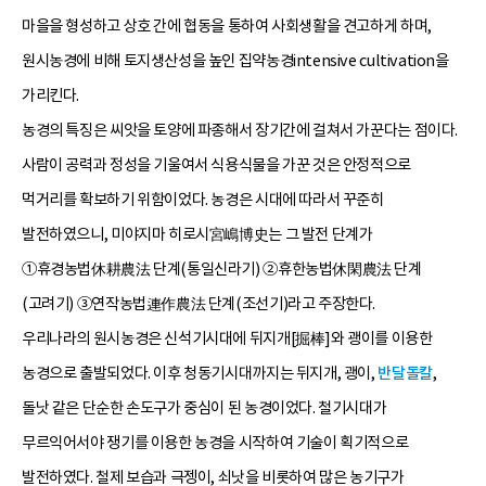
마을을 형성하고 상호 간에 협동을 통하여 사회생활을 견고하게 하며,
원시농경에 비해 토지생산성을 높인 집약농경intensive cultivation을
가리킨다.
농경의 특징은 씨앗을 토양에 파종해서 장기간에 걸쳐서 가꾼다는 점이다.
사람이 공력과 정성을 기울여서 식용식물을 가꾼 것은 안정적으로
먹거리를 확보하기 위함이었다. 농경은 시대에 따라서 꾸준히
발전하였으니, 미야지마 히로시宮嶋博史는 그 발전 단계가
①휴경농법休耕農法 단계(통일신라기) ②휴한농법休閑農法 단계
(고려기) ③연작농법連作農法 단계(조선기)라고 주장한다.
우리나라의 원시농경은 신석기시대에 뒤지개[掘棒]와 괭이를 이용한
농경으로 출발되었다. 이후 청동기시대까지는 뒤지개, 괭이,
반달돌칼
,
돌낫 같은 단순한 손도구가 중심이 된 농경이었다. 철기시대가
무르익어서야 쟁기를 이용한 농경을 시작하여 기술이 획기적으로
발전하였다. 철제 보습과 극젱이, 쇠낫을 비롯하여 많은 농기구가