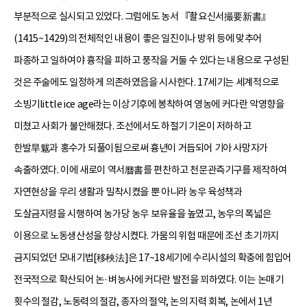
부분적으로 실시되고 있었다. 그럼에도 농서 『촬요신서撮要新書』
(1415~1429)의 전체적인 내용이 좋은 일진이나 방위 등에 맞추어
파종하고 일하여야 흉작을 피하고 풍작을 거둘 수 있다는 내용으로 구성된
것은 주술에도 일정하게 의존하였음을 시사한다. 17세기는 세계적으로
소빙기little ice age라는 이상기후에 봉착하여 영농에 커다란 악영향을
미쳤고 사회가 불안해졌다. 조선에서도 하절기 기온이 저하하고
한발旱魃과 홍수가 되풀이됨으로써 흉년이 거듭되어 기아 사망자가
속출하였다. 이에 새로이 역서曆書를 편찬하고 천문관측기구를 제작하여
자연현상을 우리 생활과 밀착시켰을 뿐 아니라 농우 육성책과
도살금지령을 시행하여 농가당 농우 보유율을 높였고, 농우의 폭넓은
이용으로 노동생산성을 향상시켰다. 가뭄의 위험 때문에 조선 초기까지
금지되었던 모내기법[移秧法]은 17~18세기에 수리시설의 확충에 힘입어
전국적으로 확산되어 논·벼농사에 커다란 발전을 꾀하였다. 이는 논매기
횟수의 절감, 노동력의 절감, 종자의 절약, 논의 지력 회복, 논에서 1년