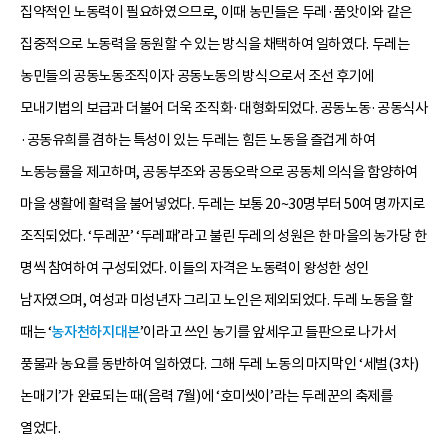
집약적인 노동력이 필요하였으므로, 이때 농민들은 두레·품앗이와 같은
집중적으로 노동력을 동원할 수 있는 방식을 채택하여 일하였다. 두레는
농민들의 공동노동조직이자 공동노동의 방식으로서 조선 후기에
모내기법의 보급과 더불어 더욱 조직화·대형화되었다. 공동노동·공동식사
·공동유희를 겸하는 특성이 있는 두레는 힘든 노동을 즐겁게 하여
노동능률을 제고하며, 공동부조와 공동오락으로 공동체 의식을 함양하여
마을 생활에 활력을 불어넣었다. 두레는 보통 20~30명부터 50여 명까지로
조직되었다. ‘두레꾼’ ‘두레패’라고 불린 두레의 성원은 한 마을의 농가당 한
명씩 참여하여 구성되었다. 이들의 자격은 노동력이 왕성한 성인
남자였으며, 여성과 미성년자 그리고 노인은 제외되었다. 두레 노동을 할
때는 ‘
농자천하지대본
’이라고 쓰인 농기를 앞세우고 들판으로 나가서
풍물과 농요를 동반하여 일하였다. 그해 두레 노동의 마지막인 ‘세벌(3차)
논매기’가 완료되는 때(음력 7월)에 ‘호미씻이’라는 두레꾼의 축제를
열었다.