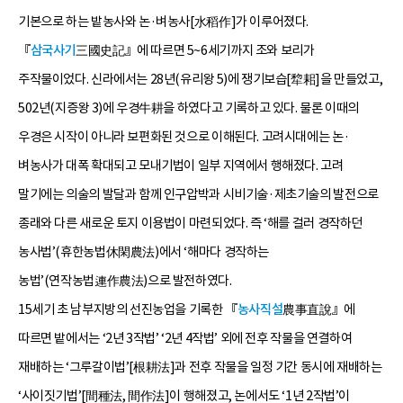
기본으로 하는 밭농사와 논·벼농사[水稻作]가 이루어졌다.
『
삼국사기
三國史記』에 따르면 5~6세기까지 조와 보리가
주작물이었다. 신라에서는 28년(유리왕 5)에 쟁기보습[犂耜]을 만들었고,
502년(지증왕 3)에 우경牛耕을 하였다고 기록하고 있다. 물론 이때의
우경은 시작이 아니라 보편화된 것으로 이해된다. 고려시대에는 논·
벼농사가 대폭 확대되고 모내기법이 일부 지역에서 행해졌다. 고려
말기에는 의술의 발달과 함께 인구압박과 시비기술·제초기술의 발전으로
종래와 다른 새로운 토지 이용법이 마련되었다. 즉 ‘해를 걸러 경작하던
농사법’(휴한농법休閑農法)에서 ‘해마다 경작하는
농법’(연작농법連作農法)으로 발전하였다.
15세기 초 남부지방의 선진농업을 기록한 『
농사직설
農事直說』에
따르면 밭에서는 ‘2년 3작법’ ‘2년 4작법’ 외에 전후 작물을 연결하여
재배하는 ‘그루갈이법’[根耕法]과 전후 작물을 일정 기간 동시에 재배하는
‘사이짓기법’[間種法, 間作法]이 행해졌고, 논에서도 ‘1년 2작법’이