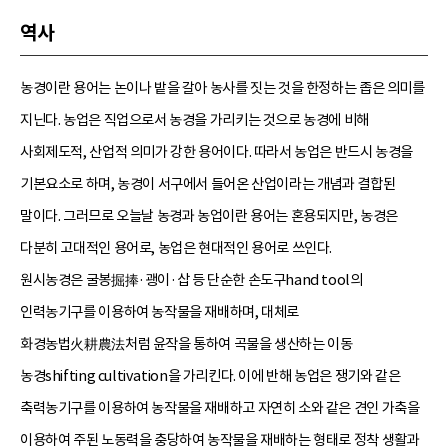
역사
농경이란 용어는 논이나 밭을 갈아 농사를 짓는 것을 한정하는 좁은 의미를
지닌다. 농업은 직업으로서 농경을 가리키는 것으로 농경에 비해
사회제도적, 산업적 의미가 강한 용어이다. 따라서 농업은 반드시 농경을
기본요소로 하며, 농경이 서구에서 들어온 산업이라는 개념과 결합된
말이다. 그러므로 오늘날 농경과 농업이란 용어는 혼용되지만, 농경은
다분히 고대적인 용어로, 농업은 현대적인 용어로 쓰인다.
원시농경은 굴봉掘捧·괭이·삽 등 단순한 손도구hand tool의
인력농기구를 이용하여 농작물을 재배하며, 대체로
화경농법火耕農法처럼 윤작을 통하여 곡물을 생산하는 이동
농경shifting cultivation을 가리킨다. 이에 반해 농업은 쟁기와 같은
축력농기구를 이용하여 농작물을 재배하고 자연히 소와 같은 견인 가축을
이용하여 주된 노동력을 충당하여 농작물을 재배하는 형태로 정착 생활과