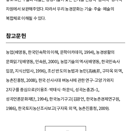
차원에서 보완해주었다. 따라서 우리 농경문화는 기술·주술·예술의
복합체로 이해될 수 있다.
참고문헌
농업(배영동, 한국민속학의 이해, 문학아카데미, 1994), 농경생활의
문화읽기(배영동, 민속원, 2000), 농업기술의 역사(배영동, 한국민속사
입문, 지식산업사, 1996), 조선 반도의 농법과 농민(高橋昇, 구자옥 외 역,
농촌진흥청, 2008), 한국 선사시대 벼농사에 관한 연구-고양 가와지
2지구를 중심으로(이융조·박태식·하문식, 성곡논총25-1,
성곡언론문화재단, 1994), 한국농기구고(김광언, 한국농촌경제연구원,
1986), 한국토지농산조사보고(구자옥 외 역, 농촌진흥청, 2009).