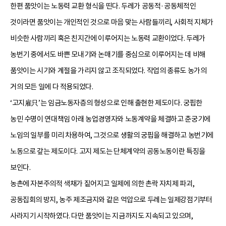
한편 품앗이는 노동력 교환 형식을 띤다. 두레가 공동적·공동체적인
것이라면 품앗이는 개인적인 것으로 마음 맞는 사람들끼리, 사회적 지체가
비슷한 사람끼리 혹은 친지간에 이루어지는 노동력 교환이었다. 두레가
농번기 중에서도 바쁜 모내기와 논매기를 중심으로 이루어지는 데 비해
품앗이는 시기와 계절을 가리지 않고 조직되었다. 작업의 종류도 농가의
거의 모든 일에 다 적용되었다.
‘고지雇只’는 임금노동자층의 형성으로 인해 출현한 제도이다. 궁핍한
농민 수명이 연대책임 아래 농업경영자와 노동계약을 체결하고 춘궁기에
노임의 일부를 미리 차용하여, 그것으로 생활의 궁핍을 해결하고 농번기에
노동으로 갚는 제도이다. 고지 제도는 단체계약의 공동노동이란 특징을
보인다.
농촌에 자본주의적 색채가 짙어지고 일제에 의한 촌락 자치제 파괴,
공동집회의 방지, 농주 제조금지와 같은 억압으로 두레는 일제강점기부터
사라지기 시작하였다. 다만 품앗이는 지금까지도 지속되고 있으며,