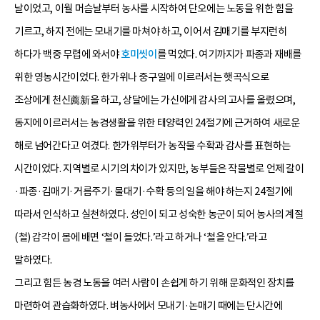
날이었고, 이월 머슴날부터 농사를 시작하여 단오에는 노동을 위한 힘을
기르고, 하지 전에는 모내기를 마쳐야 하고, 이어서 김매기를 부지런히
하다가 백중 무렵에 와서야
호미씻이
를 먹었다. 여기까지가 파종과 재배를
위한 영농시간이었다. 한가위나 중구일에 이르러서는 햇곡식으로
조상에게 천신薦新을 하고, 상달에는 가신에게 감사의 고사를 올렸으며,
동지에 이르러서는 농경생활을 위한 태양력인 24절기에 근거하여 새로운
해로 넘어간다고 여겼다. 한가위부터가 농작물 수확과 감사를 표현하는
시간이었다. 지역별로 시기의 차이가 있지만, 농부들은 작물별로 언제 갈이
·파종·김매기·거름주기·물대기·수확 등의 일을 해야 하는지 24절기에
따라서 인식하고 실천하였다. 성인이 되고 성숙한 농군이 되어 농사의 계절
(철) 감각이 몸에 배면 ‘철이 들었다.’라고 하거나 ‘철을 안다.’라고
말하였다.
그리고 힘든 농경 노동을 여러 사람이 손쉽게 하기 위해 문화적인 장치를
마련하여 관습화하였다. 벼농사에서 모내기·논매기 때에는 단시간에