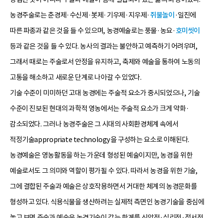
농경주술로는 춘경제·수신제·봇제·기우제·지우제·
쥐불놀이
·일진에
따른 파종과 같은 것을 들 수 있으며, 농경예술로는 풍물·농요·
호미씻이
등과 같은 것을 들 수 있다. 농사의 결과는 불안하고 예측하기 어려우며,
그래서 때로는 주술로서 안정을 유지하고, 축제와 예술을 통하여 노동의
고통을 해소하고 새로운 단계로 나아갈 수 있었다.
기술 수준이 미미하던 고대 농경에는 주술적 요소가 중시되었으나, 기술
수준이 진보된 현대의 과학적 영농에서는 주술적 요소가 크게 약화·
감소되었다. 그러나 농경주술은 그 시대의 사회환경체계 속에서
적정기술appropriate technology을 구성하는 요소로 이해된다.
농경예술은 영농활동을 하는 가운데 형성된 예술이지만, 농경을 위한
예술로서도 그 의미와 역할이 평가될 수 있다. 따라서 농경을 위한 기술,
그에 결합된 주술과 예술은 상호작용하면서 거대한 체계의 농경문화를
형성하고 있다. 식용식물을 생산하려는 실제적 측면인 농경기술을 중심에
놓고 보면 주술과 예술은 농경기술이 갖는 한계를 신앙적·심리적·정서적