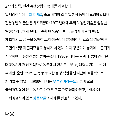
2작의 성립, 연간 총생산량의 증대를 가져왔다.
일제강점기에는
화학비료
, 줄모내기와 같은 일본식 농법이 도입되었으나
전통농법의 골간은 유지되었다. 1970년대에 우리의 농업기술은 엄청난
발전을 거듭하게 된다. 다수확 벼품종의 보급, 농약과 비료의 보급,
제초제의 보급 등을 통하여 토지 생산성이 향상되어 비로소 1975년에 전
국민의 식량 자급자족을 가능하게 하였다. 이때 경운기가 농가에 보급되기
시작하여 노동생산성을 높여주었다. 1980년대에는 트랙터·콤바인 같은
대형농기계가 점진적으로 농촌에서 인기를 모았고, 대형농기계로 갈이·
써레질·운반·수확·탈곡 등 주요한 농경 작업을 단시간에 효율적으로
처리할 수 있었다. 1990년대에는
우루과이라운드
의 영향으로
국제경쟁력이 없는 농산물 가격은 큰 폭으로 하락하였고, 그리하여
국제경쟁력이 있는
상품작물
의 재배를 선호하고 있다.
내용