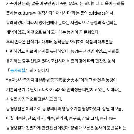
가꾸어진 문화, 말을 바꾸면 땅에 꽃핀 문화라는 의미이다. 더욱이 문화를
뜻하는 culture는 ‘경작하다’ ‘재배하다’라는 뜻의 cultivate에서
유래되었다. 따라서 영어권에서 문화는 시원적으로 농경과 직결되는
개념이었고, 이것으로 보아 고대에는 농경이 곧 문화였다.
우리 민족은 신석기시대부터 농작물을 재배하여 식품의 대부분을
마련하였고 이로써 생계를 유지하였다. 농경은 곧 생명이었고, 사회를
유지하는 중추 산업이었다. 조선시대 세종의 명에 따라 편찬된 농서
『
농사직설
』의 서문에서
“농자천하국가지대본農者天下國家之大本”이라고 한 것은 농경이
기본적 생계 수단이고 나아가 국가와 만백성을 떠받치고 있는 토대라는
사실을 상징적으로 표현하고 있다.
농경생활은 여러 가지 농경의례와 영농주기를 형성하였다. 정월 대보름,
이월 머슴날, 단오, 하지, 백중, 한가위, 중구일, 상달 고사, 동지 등은
농경생활과 긴밀하게 연결된 날이었다. 정월 대보름은 농사의 풍년을 비는