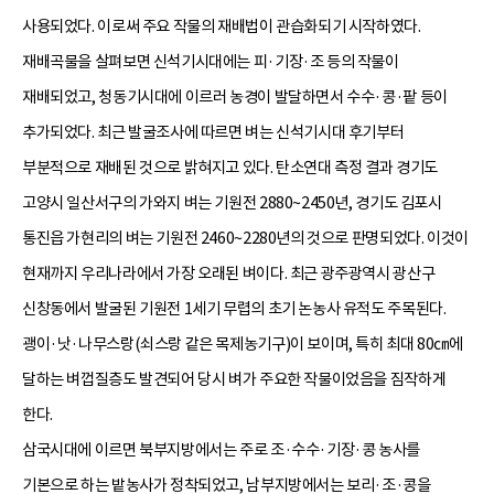
사용되었다. 이로써 주요 작물의 재배법이 관습화되기 시작하였다.
재배곡물을 살펴보면 신석기시대에는 피·기장·조 등의 작물이
재배되었고, 청동기시대에 이르러 농경이 발달하면서 수수·콩·팥 등이
추가되었다. 최근 발굴조사에 따르면 벼는 신석기시대 후기부터
부분적으로 재배된 것으로 밝혀지고 있다. 탄소연대 측정 결과 경기도
고양시 일산서구의 가와지 벼는 기원전 2880~2450년, 경기도 김포시
통진읍 가현리의 벼는 기원전 2460~2280년의 것으로 판명되었다. 이것이
현재까지 우리나라에서 가장 오래된 벼이다. 최근 광주광역시 광산구
신창동에서 발굴된 기원전 1세기 무렵의 초기 논농사 유적도 주목된다.
괭이·낫·나무스랑(쇠스랑 같은 목제농기구)이 보이며, 특히 최대 80㎝에
달하는 벼껍질층도 발견되어 당시 벼가 주요한 작물이었음을 짐작하게
한다.
삼국시대에 이르면 북부지방에서는 주로 조·수수·기장·콩 농사를
기본으로 하는 밭농사가 정착되었고, 남부지방에서는 보리·조·콩을