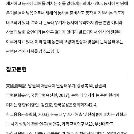
제거하고 농사에 피해를 끼치는 쥐를 없애려는 의미가 있다. 동시에 언 땅에
온기를 불어넣음으로써 새해의 농사를 준비하고 풍작을 기원하는 의도가
내포되어 있다. 그러나 논둑태우기가 농사에 유익하지 않을 뿐만 아니라
산불의 발화 요인이라는 연구 결과가 잇따라 발표되면서 인식의 전환이
이루어지고 있다. 이와 함께 농촌의 고령화 현상과 맞물려 논둑을 태우는
관행은 점차 자취를 감추고 있다.
참고문헌
東國歲時記, 남원의 마을축제 달집태우기(강성복 외, 남원의
무형문화유산, 국립무형유산원, 2017), 논둑 태우기가 논 주변 환경에
미치는 영향(이영인·김길호, 한국응용곤충학회지42-4,
한국응용곤충학회, 2003), 논둑 태우기가 해충 및 천적류에 미치는 영향과
그 시기 설정에 관한 연구(허만규, 과학교육연구보23, 부산대학교
과학교육연구소, 1996), 쥐불놀이가 해충 및 천적상에 미치는 영향(김홍선