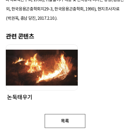
외, 한국응용곤충학회지29-3, 한국응용곤충학회, 1990), 현지조사자료
(박권옥, 충남 당진, 2017.2.10.).
관련 콘텐츠
논둑태우기
목록