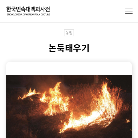
농업
논둑태우기