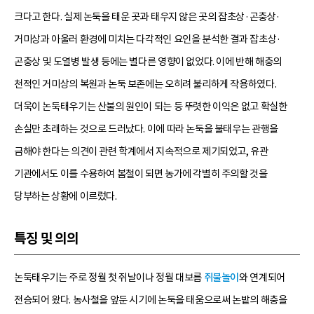
크다고 한다. 실제 논둑을 태운 곳과 태우지 않은 곳의 잡초상·곤충상·
거미상과 아울러 환경에 미치는 다각적인 요인을 분석한 결과 잡초상·
곤충상 및 도열병 발생 등에는 별다른 영향이 없었다. 이에 반해 해충의
천적인 거미상의 복원과 논둑 보존에는 오히려 불리하게 작용하였다.
더욱이 논둑태우기는 산불의 원인이 되는 등 뚜렷한 이익은 없고 확실한
손실만 초래하는 것으로 드러났다. 이에 따라 논둑을 불태우는 관행을
금해야 한다는 의견이 관련 학계에서 지속적으로 제기되었고, 유관
기관에서도 이를 수용하여 봄철이 되면 농가에 각별히 주의할 것을
당부하는 상황에 이르렀다.
특징 및 의의
논둑태우기는 주로 정월 첫 쥐날이나 정월 대보름
쥐불놀이
와 연계되어
전승되어 왔다. 농사철을 앞둔 시기에 논둑을 태움으로써 논밭의 해충을