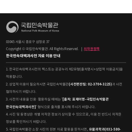
03045 서울시 종로구 삼청로 37
Copyright © 국립민속박물관. All Rights Reserved.
|
저작권정책
한국민속대백과사전 자료 이용 안내
1. 한국민속대백과사전의 텍스트는 공공누리 제2유형(출처명시+상업적 이용금지)을
적용합니다.
(사전편찬팀: 02-3704-3225)
2. 상업적 이용이 필요하시면 국립민속박물관
과 사전
협의하시기 바랍니다.
[출처: 표제어명–국립민속박물관
3. 사전의 내용을 인용·활용하실 때에는 '
한국민속대백과사전]
' 형식으로 출처를 표시해 주시기 바랍니다.
4. 사진 및 동영상은 개별 저작권 정보가 상이할 수 있으므로, 이용 전 반드시 저작권
정보를 확인하시기 바랍니다.
유물과학과(031-580-
5. 국립민속박물관 소장 사진의 원본 자료 활용을 원하시면,