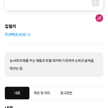
집필자
강성복(姜成福)
농사에 피해를 주는 해충과 쥐를 제거하기 위하여 논둑과 밭둑을
태우는 일.
내용
특징 및 의의
참고문헌