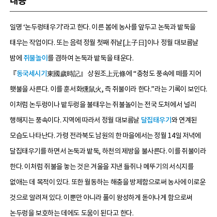
내용
일명 ‘논두렁태우기’라고 한다. 이른 봄에 농사를 앞두고 논둑과 밭둑을
태우는 작업이다. 또는 음력 정월 첫째 쥐날[上子日]이나 정월 대보름날
밤에
쥐불놀이
를 겸하여 논둑과 밭둑을 태운다.
『
동국세시기
東國歲時記』 상원조上元條에 “충청도 풍속에 떼를 지어
횃불을 사른다. 이를 훈서화燻鼠火, 즉 쥐불이라 한다.”라는 기록이 보인다.
이처럼 논두렁이나 밭두렁을 불태우는 쥐불놀이는 전국 도처에서 널리
행해지는 풍속이다. 지역에 따라서 정월 대보름날
달집태우기
와 연계된
모습도 나타난다. 가령 전라북도 남원의 한 마을에서는 정월 14일 저녁에
달집태우기를 하면서 논둑과 밭둑, 하천의 제방을 불사른다. 이를 쥐불이라
한다. 이처럼 쥐불을 놓는 것은 겨울을 지낸 들쥐나 메뚜기의 서식지를
없애는 데 목적이 있다. 또한 월동하는 해충을 방제함으로써 농사에 이로운
것으로 알려져 있다. 이뿐만 아니라 풀이 왕성하게 돋아나게 함으로써
논두렁을 보호하는 데에도 도움이 된다고 한다.