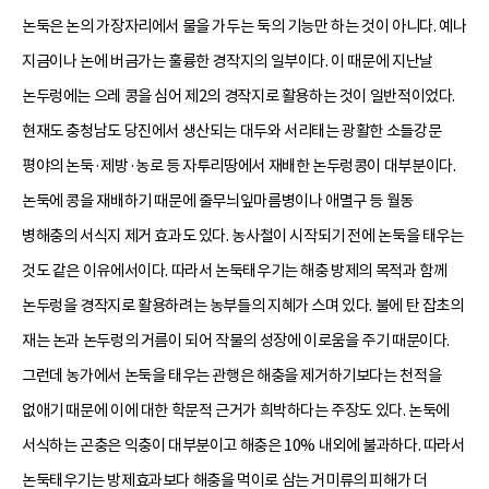
논둑은 논의 가장자리에서 물을 가두는 둑의 기능만 하는 것이 아니다. 예나
지금이나 논에 버금가는 훌륭한 경작지의 일부이다. 이 때문에 지난날
논두렁에는 으레 콩을 심어 제2의 경작지로 활용하는 것이 일반적이었다.
현재도 충청남도 당진에서 생산되는 대두와 서리태는 광활한 소들강문
평야의 논둑·제방·농로 등 자투리땅에서 재배한 논두렁콩이 대부분이다.
논둑에 콩을 재배하기 때문에 줄무늬잎마름병이나 애멸구 등 월동
병해충의 서식지 제거 효과도 있다. 농사철이 시작되기 전에 논둑을 태우는
것도 같은 이유에서이다. 따라서 논둑태우기는 해충 방제의 목적과 함께
논두렁을 경작지로 활용하려는 농부들의 지혜가 스며 있다. 불에 탄 잡초의
재는 논과 논두렁의 거름이 되어 작물의 성장에 이로움을 주기 때문이다.
그런데 농가에서 논둑을 태우는 관행은 해충을 제거하기보다는 천적을
없애기 때문에 이에 대한 학문적 근거가 희박하다는 주장도 있다. 논둑에
서식하는 곤충은 익충이 대부분이고 해충은 10% 내외에 불과하다. 따라서
논둑태우기는 방제효과보다 해충을 먹이로 삼는 거미류의 피해가 더