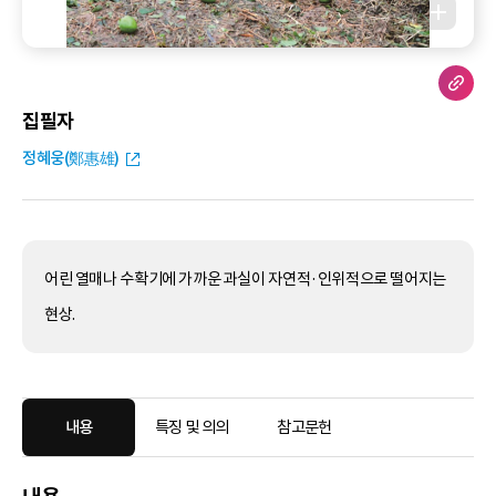
집필자
정혜웅(鄭惠雄)
어린 열매나 수확기에 가까운 과실이 자연적·인위적으로 떨어지는
현상.
내용
특징 및 의의
참고문헌