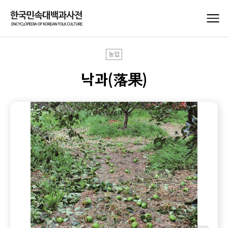
농업
낙과(落果)