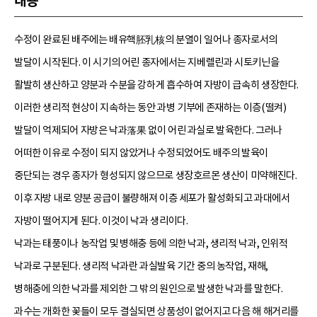
내용
수정이 완료된 배주에는 배유핵胚乳核의 분열이 일어나 종자로서의
발달이 시작된다. 이 시기의 어린 종자에서는 지베렐린과 시토키닌을
활발히 생산하고 양분과 수분을 강하게 흡수하여 자방이 급속히 생장한다.
이러한 생리적 현상이 지속하는 동안 과병 기부에 존재하는 이층(떨켜)
발달이 억제되어 자방은 낙과落果 없이 어린 과실로 발육한다. 그러나
어떠한 이유로 수정이 되지 않았거나 수정되었어도 배주의 발육이
중단되는 경우 종자가 형성되지 않으므로 생장호르몬 생산이 미약해진다.
이후 자방 내로 양분 공급이 불량해져 이층 세포가 활성화되고 과대에서
자방이 떨어지게 된다. 이것이 낙과 생리이다.
낙과는 태풍이나 농작업 및 병해충 등에 의한 낙과, 생리적 낙과, 인위적
낙과로 구분된다. 생리적 낙과란 과실발육 기간 중의 농작업, 재해,
병해충에 의한 낙과를 제외한 그 밖의 원인으로 발생한 낙과를 말한다.
과수는 개화한 꽃들이 모두 결실되면 상품성이 없어지고 다음 해 해거리를