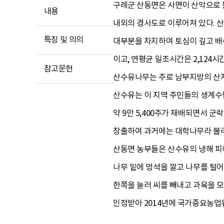
구례군 산동면은 사면이 산악으로 
내용
내외의 경사도로 이루어져 있다. 
특징 및 의의
대부분을 차지하여 토심이 깊고 배수
이고, 연평균 일조시간은 2,124시
참고문헌
산수유나무는 주로 남부지방의 산지
산수유는 이 지역 주민들의 생계수단이
약 9만 5,400주가 재배되면서 군
창출하여 과거에는 대학나무라 불리
산동면 농부들은 산수유의 냉해 피
나무 밑에 멍석을 깔고 나무를 털
한쪽을 눌러 씨를 빼내고 과육을 
인정받아 2014년에 국가중요농업