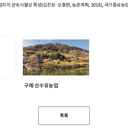
의 관속식물상 특성(김진원·오충현, 농촌계획, 2018), 국가중요농업
구례 산수유농업
목록