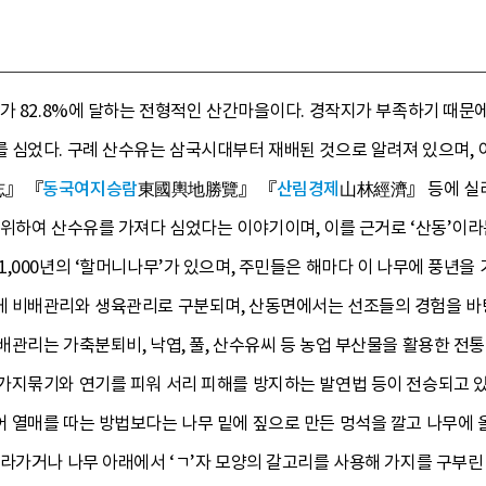
가 82.8%에 달하는 전형적인 산간마을이다. 경작지가 부족하기 때문에 이
 심었다. 구례 산수유는 삼국시대부터 재배된 것으로 알려져 있으며, 
』 『
동국여지승람
東國輿地勝覽』 『
산림경제
山林經濟』 등에 실려 
 위하여 산수유를 가져다 심었다는 이야기이며, 이를 근거로 ‘산동’이
,000년의 ‘할머니나무’가 있으며, 주민들은 해마다 이 나무에 풍년을
 비배관리와 생육관리로 구분되며, 산동면에서는 선조들의 경험을 바
관리는 가축분퇴비, 낙엽, 풀, 산수유씨 등 농업 부산물을 활용한 전
가지묶기와 연기를 피워 서리 피해를 방지하는 발연법 등이 전승되고 있
 열매를 따는 방법보다는 나무 밑에 짚으로 만든 멍석을 깔고 나무에 올
라가거나 나무 아래에서 ‘ㄱ’자 모양의 갈고리를 사용해 가지를 구부린 후