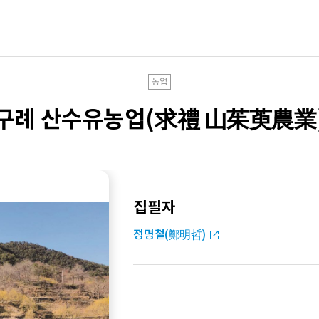
농업
구례 산수유농업(求禮 山茱萸農業
집필자
정명철(鄭明哲)