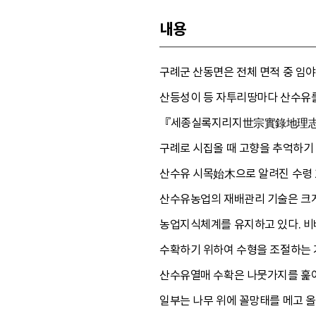
내용
구례군 산동면은 전체 면적 중 임야
산등성이 등 자투리땅마다 산수유를
『세종실록지리지世宗實錄地理志
구례로 시집올 때 고향을 추억하기
산수유 시목始木으로 알려진 수령 1
산수유농업의 재배관리 기술은 크게
농업지식체계를 유지하고 있다. 비배
수확하기 위하여 수형을 조절하는 
산수유열매 수확은 나뭇가지를 훑어
일부는 나무 위에 꼴망태를 메고 올