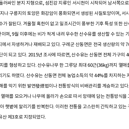
둘러싸인 분지 지형으로, 섬진강 지류인 서시천이 시작되어 남서쪽으로 
산지나 구릉지의 토양은 화강암이 풍화되면서 생성된 사질토양이며, 서
가 잘된다. 겨울철 혹한이 없고 일조시간이 풍부한 기후 특성 또한 산
간이며, 9월 이후에는 비가 적게 내려 우수한 산수유를 생산할 수 있는 
에서 자생하거나 재배되고 있다. 구례군 산동면은 전국 생산량의 약 7
 되고 있다. 2015년 조사에 따르면, 산수유는 산동면 전체 가구의 4
락지를 형성하고 있다. 산수유나무 한 그루당 최대 60근(36㎏)까지 열매를
기도 하였다. 산수유는 산동면 전체 농업소득의 약 44%를 차지하는 
해를 막기 위한 발연發煙법이나 전통방식의 비배관리를 계승하고 있다. 산
어 열매를 모으거나 나무에 올라가 손으로 따서 망태에 담는 전통방식을
모아 햇볕에 말리기를 반복한다. 이러한 전통을 고스란히 간직하고 있
유산 제3호로 지정되었다.