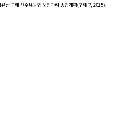
유산 구례 산수유농업 보전관리 종합계획(구례군, 2015).