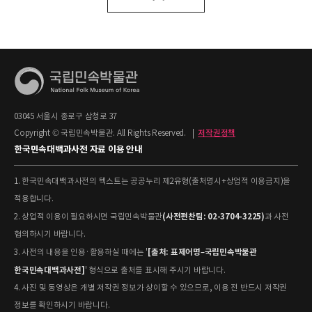
03045 서울시 종로구 삼청로 37
Copyright © 국립민속박물관. All Rights Reserved.
|
저작권정책
한국민속대백과사전 자료 이용 안내
1. 한국민속대백과사전의 텍스트는 공공누리 제2유형(출처명시+상업적 이용금지)을
적용합니다.
(사전편찬팀: 02-3704-3225)
2. 상업적 이용이 필요하시면 국립민속박물관
과 사전
협의하시기 바랍니다.
[출처: 표제어명–국립민속박물관
3. 사전의 내용을 인용·활용하실 때에는 '
한국민속대백과사전]
' 형식으로 출처를 표시해 주시기 바랍니다.
4. 사진 및 동영상은 개별 저작권 정보가 상이할 수 있으므로, 이용 전 반드시 저작권
정보를 확인하시기 바랍니다.