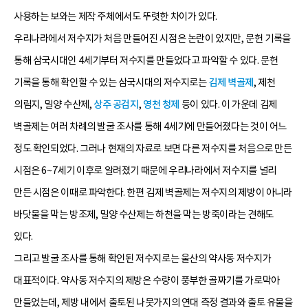
사용하는 보와는 제작 주체에서도 뚜렷한 차이가 있다.
우리나라에서 저수지가 처음 만들어진 시점은 논란이 있지만, 문헌 기록을
통해 삼국시대인 4세기부터 저수지를 만들었다고 파악할 수 있다. 문헌
기록을 통해 확인할 수 있는 삼국시대의 저수지로는
김제 벽골제
, 제천
의림지, 밀양 수산제,
상주 공검지
,
영천 청제
등이 있다. 이 가운데 김제
벽골제는 여러 차례의 발굴 조사를 통해 4세기에 만들어졌다는 것이 어느
정도 확인되었다. 그러나 현재의 자료로 보면 다른 저수지를 처음으로 만든
시점은 6~7세기 이후로 알려졌기 때문에 우리나라에서 저수지를 널리
만든 시점은 이때로 파악한다. 한편 김제 벽골제는 저수지의 제방이 아니라
바닷물을 막는 방조제, 밀양 수산제는 하천을 막는 방죽이라는 견해도
있다.
그리고 발굴 조사를 통해 확인된 저수지로는 울산의 약사동 저수지가
대표적이다. 약사동 저수지의 제방은 수량이 풍부한 골짜기를 가로막아
만들었는데, 제방 내에서 출토된 나뭇가지의 연대 측정 결과와 출토 유물을