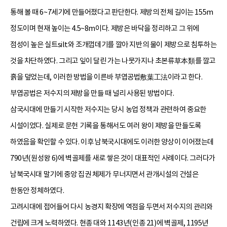
통해 볼 때 6~7세기에 만들어졌다고 판단한다. 제방의 전체 길이는 155m
정도이며 현재 높이는 4.5~8m이다. 제방은 바닥을 정리하고 그 위에
점성이 높은 실트silt와 조개껍데기를 깔아 지반의 물이 제방으로 침투하는
것을 차단하였다. 그리고 잎이 달린 가는 나뭇가지나 초본류草本類를 깔고
흙을 덮었는데, 이러한 방법을 이른바 부엽공법敷葉工法이라고 한다.
부엽공법은 저수지의 제방을 만들 때 널리 사용된 방법이다.
삼국시대에 만들기 시작한 저수지는 당시 농업 정책과 관련하여 중요한
시설이었다. 실제로 문헌 기록을 통해서도 여러 왕이 제방을 만들도록
하였음을 확인할 수 있다. 이후 남북국시대에도 이러한 양상이 이어졌는데
790년(원성왕 6)에 벽골제를 새로 쌓은 것이 대표적인 사례이다. 그러다가
남북국시대 말기에 중앙 집권 체제가 무너지면서 관개시설의 건설은
한동안 정체하였다.
고려시대에 접어들어 다시 농경지 확장에 역점을 두면서 저수지의 관리와
건립에 크게 노력하였다. 현종 대와 1143년(인종 21)에 벽골제, 1195년