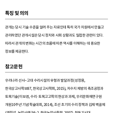
특징 및 의의
관개는 당시 기술 수준을 알려 주는 자료인데 특히 국가 차원에서 만들고
관리하였던 관개시설은 당시 정치와 사회 상황과도 밀접한 관련이 있다.
따라서 관개의 변화는 시간의 흐름에 따른 역사를 이해하는 데 중요한
정보를 제공한다.
참고문헌
우리나라 선사~고대 수리시설의 유형과 발달과정(성정용,
한국상고사학보87, 한국상고사학회, 2015), 저수지 제방의 축조공정과
토목기술(이보경, 수리·토목고고학의 현상과 과제, 우리문화재연구원
개원10주년 기념 학술대회, 2014), 조선 초기의 수리 정책과 김제 벽골제
(염정섭, 농업사연구6-2, 한국농업사학회, 2007), 청동기시대