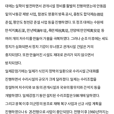
대에는 실학이 발전하면서 관개시설 정비를 활발히 진행하였는데 안동읍
밑의 낙동강 제방 사업, 함경도 영흥의 방축 공사, 충청도 합덕제合德堤
준설, 평안도 청천강 준설 사업 등을 진행하였다. 또 정조 대에는 수원에
만석거萬石渠, 만년제滿年堤, 축만제祝萬堤, 안양에 만안제萬安堤 등
여러 개의 저수지를 만들어 가뭄을 극복하였다. 그러나 순조 이후에는 세도
정치가 심화되면서 정치 기강이 무너졌고 관개시설 건설은 거의
중지되었다. 또한 만들어진 시설도 제대로 관리가 되지 않으면서
방치되었다.
일제강점기에는 일제가 식민지 정책의 일환으로 수리시설 근대화를
진행하면서 수리시설의 규모가 크게 달라졌다. 일제는 수리조합을
창설하여 저수지와 보 등의 관개시설과 국유의 황무지와 간석지 등을
개발하였다. 일제강점기 동안 설치된 수리조합은 598개에 달하였다.
그리고 광복 이후 미군정의 원조로 재해 복구 사업과 신규 사업 계획을
진행하였으나 6·25전쟁으로 사업이 중단되었다. 전쟁 이후 1960년까지는