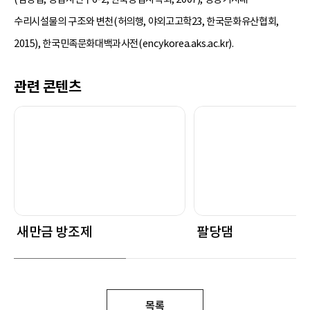
수리시설물의 구조와 변천(허의행, 야외고고학23, 한국문화유산협회,
2015), 한국민족문화대백과사전(encykorea.aks.ac.kr).
관련 콘텐츠
새만금 방조제
팔당댐
목록