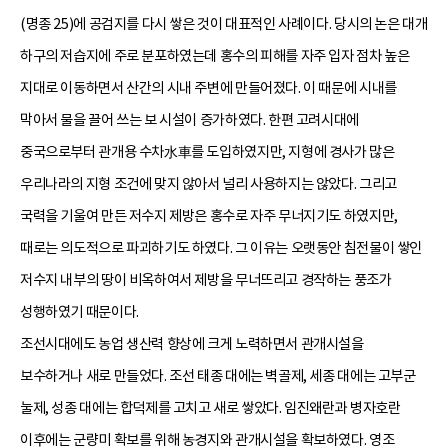
(명종 25)에 공검지를 다시 쌓은 것이 대표적인 사례이다. 당시의 논은 대개
하구의 저습지에 주로 분포하였는데 홍수의 피해를 자주 입자 점차 높은
지대로 이동하면서 산간의 시내 주변에 만들어졌다. 이 때문에 시내를
막아서 물을 끌어 쓰는 보 시설이 증가하였다. 한편 고려시대에
중국으로부터 관개용 수차水車를 도입하였지만, 지형에 경사가 많은
우리나라의 지형 조건에 맞지 않아서 널리 사용하지는 않았다. 그리고
국력을 기울여 만든 저수지 제방은 홍수로 자주 무너지기도 하였지만,
때로는 의도적으로 파괴하기도 하였다. 그 이유는 오랫동안 침전물이 쌓인
저수지 내부의 땅이 비옥하여서 제방을 무너뜨리고 경작하는 풍조가
성행하였기 때문이다.
조선시대에도 농업 생산력 향상에 크게 노력하면서 관개시설을
보수하거나 새로 만들었다. 조선 태종 대에는 벽골제, 세종 대에는 고부군
눌제, 성종 대에는 합덕제를 고치고 새로 쌓았다. 임진왜란과 병자호란
이후에는 군량미 확보를 위해 농경지와 관개시설을 확보하였다. 영조