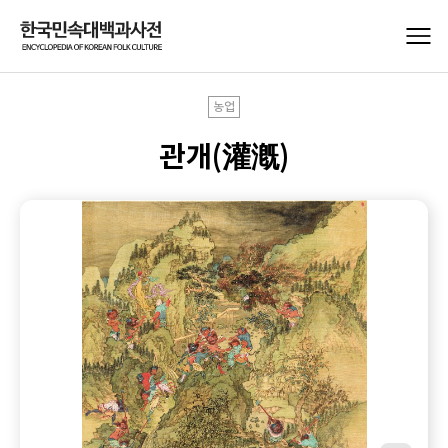
농업
관개(灌漑)