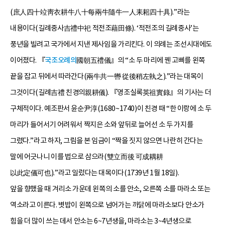
(庶人四十竝靑衣耕牛八十每兩牛隨牛一人耒耜四十具).”라는
내용이다(길례중사吉禮中祀 적전조藉田條). ‘적전조의 길례중사’는
풍년을 빌려고 국가에서 지낸 제사임을 가리킨다. 이 의례는 조선시대에도
이어졌다. 『
국조오례의
國朝五禮儀』의 “소 두 마리에 꿴 고삐를 왼쪽
끝을 잡고 뒤에서 따라간다(兩牛共一轡 從後稍左執之).”라는 대목이
그것이다(길례吉禮 친경의親耕儀). 『영조실록英祖實錄』의 기사는 더
구체적이다. 예조판서 윤순尹淳(1680~1740)이 친경 때 “한 이랑에 소 두
마리가 들어서기 어려워서 짝지은 소와 앞뒤로 늘어선 소 두 가지를
그렸다.”라고 하자, 그림을 본 임금이 “짝을 짓지 않으면 나란히 간다는
말에 어긋나니 이를 법으로 삼으라(雙立而後 可成耦耕
以此定儀可也).”라고 일렀다는 대목이다(1739년 1월 18일).
앞을 향했을 때 겨리소 가운데 왼쪽의 소를 안소, 오른쪽 소를 마라소 또는
역소라고 이른다. 볏밥이 왼쪽으로 넘어가는 까닭에 마라소보다 안소가
힘을 더 많이 쓰는 데서 안소는 6~7년생을, 마라소는 3~4년생으로