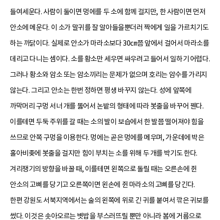
들여세운다. 사람이 둘이면 멍에를 두 소에 함께 걸지만, 한 사람이면 먼저
안소에 메운다. 이 소가 말귀를 잘 알아들을뿐더러 짝에게 일을 가르치기도
하는 까닭이다. 실제로 안소가 마라소보다 30㎝쯤 앞에서 걸어서 마라소를
데리고 다니는 셈이다. 소를 황소만 세우면 싸우려고 들어서 일하기 어렵다.
그러나 황소와 암소 또는 암소끼리는 문제가 없으며 호리는 암수를 가리지
않는다. 그리고 안소는 한번 정하면 평생 바꾸지 않는다. 성에 앞쪽에
까막머리 구멍 서너 개를 뚫어서 논밭의 형태에 따라 봇줄을 바꾸어 꿴다.
이를테면 두둑 주위를 갈 때는 소의 발이 보습에서 한 발쯤 떨어져야 힘을
쓰므로 안쪽 구멍을 이용한다. 멍에는 곧은 멍에를 메우며, 가운데에 박은
홀아비좆에 봇줄을 걸지만 힘이 부치는 소를 위해 두 개를 박기도 한다.
겨리쟁기의 방향을 바꿀 때, 이를테면 왼쪽으로 돌릴 때는 오른손에 쥔
안소의 고삐를 당기고 오른쪽이면 왼손에 쥔 마라소의 고삐를 당긴다.
한편 강원도 서북지역에서는 술의 왼쪽에 위로 긴 귀를 붙여서 깎은 귀보를
썼다. 이것은 솟아오르는 볏밥을 부스러뜨릴 뿐만 아니라 봄에 거름으로