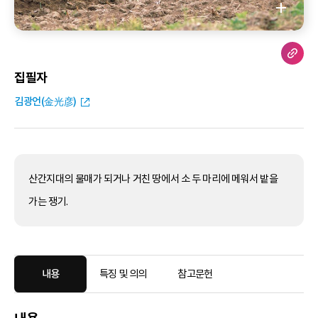
집필자
김광언(金光彦)
산간지대의 물매가 되거나 거친 땅에서 소 두 마리에 메워서 밭을
가는 쟁기.
내용
특징 및 의의
참고문헌