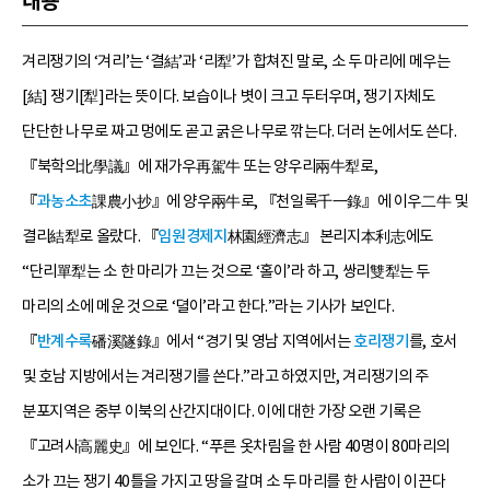
내용
겨리쟁기의 ‘겨리’는 ‘결結’과 ‘리犁’가 합쳐진 말로, 소 두 마리에 메우는
[結] 쟁기[犁]라는 뜻이다. 보습이나 볏이 크고 두터우며, 쟁기 자체도
단단한 나무로 짜고 멍에도 곧고 굵은 나무로 깎는다. 더러 논에서도 쓴다.
『북학의北學議』에 재가우再駕牛 또는 양우리兩牛犁로,
『
과농소초
課農小抄』에 양우兩牛로, 『천일록千一錄』에 이우二牛 및
결리結犁로 올랐다. 『
임원경제지
林園經濟志』 본리지本利志에도
“단리單犁는 소 한 마리가 끄는 것으로 ‘홀이’라 하고, 쌍리雙犁는 두
마리의 소에 메운 것으로 ‘뎔이’라고 한다.”라는 기사가 보인다.
『
반계수록
磻溪隧錄』에서 “경기 및 영남 지역에서는
호리쟁기
를, 호서
및 호남 지방에서는 겨리쟁기를 쓴다.”라고 하였지만, 겨리쟁기의 주
분포지역은 중부 이북의 산간지대이다. 이에 대한 가장 오랜 기록은
『고려사高麗史』에 보인다. “푸른 옷차림을 한 사람 40명이 80마리의
소가 끄는 쟁기 40틀을 가지고 땅을 갈며 소 두 마리를 한 사람이 이끈다