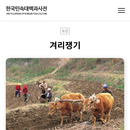
농업
겨리쟁기