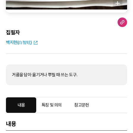
집필자
백지현(白智昡)
거름을 담아 옮기거나 뿌릴 때 쓰는 도구.
내용
특징 및 의의
참고문헌
내용