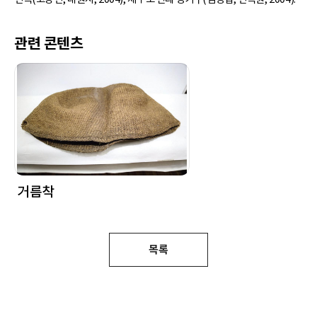
관련 콘텐츠
거름착
목록