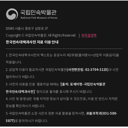
03045 서울시 종로구 삼청로 37
Copyright © 국립민속박물관. All Rights Reserved.
|
저작권정책
한국민속대백과사전 자료 이용 안내
1. 한국민속대백과사전의 텍스트는 공공누리 제2유형(출처명시+상업적 이용금지)을
적용합니다.
(사전편찬팀: 02-3704-3225)
2. 상업적 이용이 필요하시면 국립민속박물관
과 사전
협의하시기 바랍니다.
[출처: 표제어명–국립민속박물관
3. 사전의 내용을 인용·활용하실 때에는 '
한국민속대백과사전]
' 형식으로 출처를 표시해 주시기 바랍니다.
4. 사진 및 동영상은 개별 저작권 정보가 상이할 수 있으므로, 이용 전 반드시 저작권
정보를 확인하시기 바랍니다.
유물과학과(031-580-
5. 국립민속박물관 소장 사진의 원본 자료 활용을 원하시면,
5877)
로 문의하시기 바랍니다.