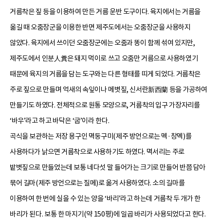
거름착은 짚 등을 이용하여 만든 거름 운반 도구이다. 육지에서는 거름을
옮길 때 오줌장군을 이용한 반면 제주도에서는 오줌장군을 사용하지
않았다. 육지에서 쓰이던 오줌장군에는 오줌과 똥이 함께 섞여 있지만,
제주도에서 인분人糞은 돼지 먹이로 쓰고 오줌만 거름으로 사용하였기
때문에 육지의 거름을 담는 도구와는 다른 형태를 띠게 되었다. 거름착은
주로 짚으로 만들며 억새의 속잎이나 메볏짚, 신서란新西蘭 등을 가공하여
만들기도 하였다. 전체적으로 원통 모양으로, 거름착의 입구 가장자리를
‘바우’라고 하고 바닥은 ‘굽’이라 한다.
곡식을 보관하는 저장 용구인 멱둥구미(제주 방언으로는 멕·창멕)를
사용하다가 낡으면 거름착으로 사용하기도 하였다. 멱서리는 주로
밭볏짚으로 만들었는데 보통 네다섯 말 들어가는 크기로 만들어 반쯤 담아
묶어 길마(제주 방언으로는 질메)로 옮겨 사용하였다. 소의 길마를
이용하여 한 번에 실을 수 있는 양을 ‘바리’라고 하는데 거름착 두 개가 한
바리가 된다. 보통 한 마지기(약 150평)에 일곱 바리가 사용되었다고 한다.