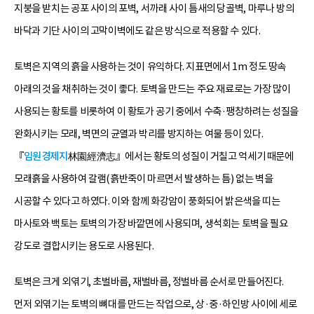
지붕을 받치는 공포 사이의 포벽, 서까래 사이 틈새의 당골벽, 마루나 방의
바닥과 기단 사이의 고막이벽에도 같은 방식으로 적용할 수 있다.
토벽은 지역의 흙을 사용하는 것이 유익하다. 지표면에서 1m 정도 땅속
아래의 것을 채취하는 것이 좋다. 토벽을 만드는 주요 재료로는 가장 많이
사용되는 황토를 비롯하여 이 황토가 공기 중에서 수축·팽창하려는 성질을
완화시키는 모래, 벽면의 균열과 박리를 방지하는 여물 등이 있다.
『
임원경제지
林園經濟志』에서는 황토의 성질이 거칠고 억세기 때문에
모래흙을 사용하여 갈램(흙반죽이 마르면서 발생하는 틈) 없는 벽을
시공할 수 있다고 하였다. 이와 함께 화강암이 풍화되어 밝은색을 띠는
마사토와 백토는 토벽의 가장 바깥면에 사용되며, 생석회는 토벽을 필요
강도로 결합시키는 용도로 사용된다.
토벽은 크게 외엮기, 초벌바름, 재벌바름, 정벌바름 순서로 만들어진다.
먼저 외엮기는 토벽의 뼈대를 만드는 작업으로, 상·중·하인방 사이에 세로