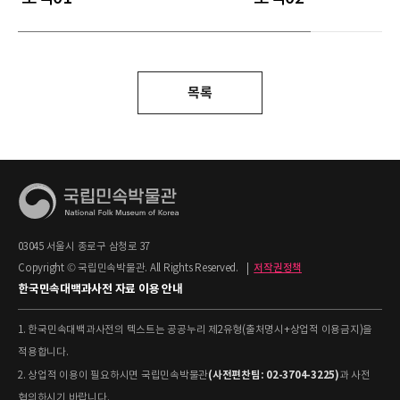
목록
03045 서울시 종로구 삼청로 37
Copyright © 국립민속박물관. All Rights Reserved.
|
저작권정책
한국민속대백과사전 자료 이용 안내
1. 한국민속대백과사전의 텍스트는 공공누리 제2유형(출처명시+상업적 이용금지)을
적용합니다.
(사전편찬팀: 02-3704-3225)
2. 상업적 이용이 필요하시면 국립민속박물관
과 사전
협의하시기 바랍니다.