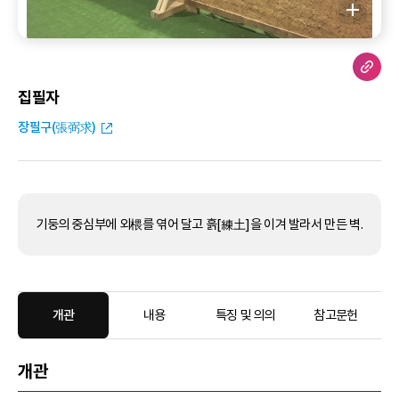
집필자
장필구(張弼求)
기둥의 중심부에 외椳를 엮어 달고 흙[練土]을 이겨 발라서 만든 벽.
개관
내용
특징 및 의의
참고문헌
개관