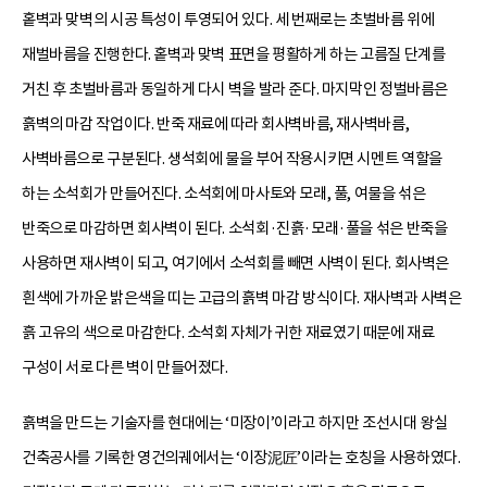
홑벽과 맞벽의 시공 특성이 투영되어 있다. 세 번째로는 초벌바름 위에
재벌바름을 진행한다. 홑벽과 맞벽 표면을 평활하게 하는 고름질 단계를
거친 후 초벌바름과 동일하게 다시 벽을 발라 준다. 마지막인 정벌바름은
흙벽의 마감 작업이다. 반죽 재료에 따라 회사벽바름, 재사벽바름,
사벽바름으로 구분된다. 생석회에 물을 부어 작용시키면 시멘트 역할을
하는 소석회가 만들어진다. 소석회에 마사토와 모래, 풀, 여물을 섞은
반죽으로 마감하면 회사벽이 된다. 소석회·진흙·모래·풀을 섞은 반죽을
사용하면 재사벽이 되고, 여기에서 소석회를 빼면 사벽이 된다. 회사벽은
흰색에 가까운 밝은색을 띠는 고급의 흙벽 마감 방식이다. 재사벽과 사벽은
흙 고유의 색으로 마감한다. 소석회 자체가 귀한 재료였기 때문에 재료
구성이 서로 다른 벽이 만들어졌다.
흙벽을 만드는 기술자를 현대에는 ‘미장이’이라고 하지만 조선시대 왕실
건축공사를 기록한 영건의궤에서는 ‘이장泥匠’이라는 호칭을 사용하였다.