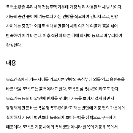
토벽土壁은 우리나라 전통주택 가운데 가장 널리 사용된 벽체 방식이다.
기둥의 중간 높이에 기둥보다 가는 인방을 직교하여 건너지르고, 인방
사이에는 중깃과 외대로 뼈대를 만들어 세워 여기에 여물과 흙을 섞어
반죽하여 이겨 바른다. 이후 적당히 마른 뒤에 회사벽 등으로 마무리하여
완성한다.
내용
목조건축에서 기둥 사이를 가로지른 인방의 중심부에 외를 엮고 흙반죽을
바른 벽을 토벽 또는 흙벽이라고 한다. 토벽은 심벽心壁이라고도 한다.
목조기둥 등의 바깥 면에 판재를 덧대어 기둥을 보이지 않게 하면서
평평하게 만든 바름벽을 평벽平壁이라고 하는 반면에 기둥 열의 가운데에
설치해서 기둥이 벽면보다 돌출되어 보이는 벽을 심벽으로 구분하기
때문이다. 토벽은 기둥 사이의 벽체뿐만 아니라 한옥의 기둥 위쪽에서