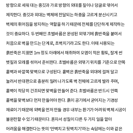
방향으로 세워 대는 중깃과 가로 방향의 외대를 짚이나 덩굴로 엮어서
제작한다. 중깃과 외대는 벽체에 전달되는 하중을 고르게 분산시키고
벽체의 휘어짐을 방지하는 역할을 하기 때문에 전체를 단단하게 제작하는
것이 중요하다. 두 번째인 초벌바름은 완성된 외엮기에 흙반죽을 붙여서
처음으로 벽을 만드는 단계로, 초벽치기라고도 한다. 이때 사용되는
흙반죽은 지표면 1m 정도 아래에서 채취하여 오염이 적은 황토, 잘게 썬
볏짚과 모래를 섞어서 준비한다. 초벌바름은 외엮기 위치를 기준으로 안쪽
홑벽과 바깥쪽 맞벽으로 구성된다. 홑벽은 흙반죽을 외대에 걸쳐 달고
눌러서 반대편으로 충분히 밀려 나가도록 벽 전체에 고르게 발라 주며,
홑벽이 적당히 건조되면 맞벽을 만들어 준다. 초벌바름은 반드시 안쪽
홑벽을 맞벽보다 먼저 만들어야 한다. 흙이 공기에서 굳어지는 기경성
재료이기 때문에 외벽을 먼저 만들 경우 내부는 환기가 어려워 벽체 시공이
불완전할 수 있기 때문이다. 혼자서 성질이 다른 두 가지 일을 맡아
어려움을 해결한다는 뜻의 ‘안벽치고 뒷벽치기’라는 속담에는 이와 같은