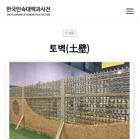
주생활
토벽(土壁)