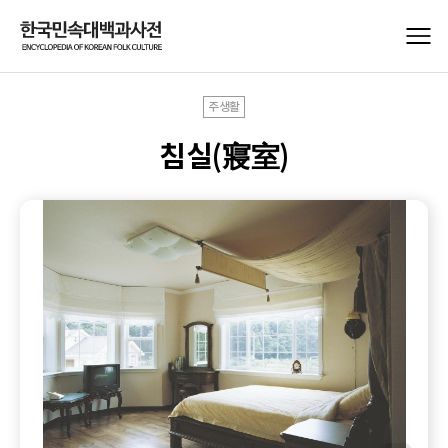
주생활
침실(寢室)