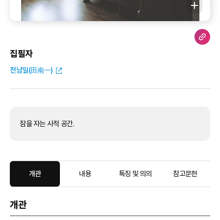
집필자
전남일(田南一)
잠을 자는 사적 공간.
개관
내용
특징 및 의의
참고문헌
개관