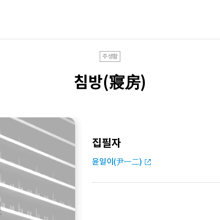
주생활
침방(寢房)
집필자
윤일이(尹一二)