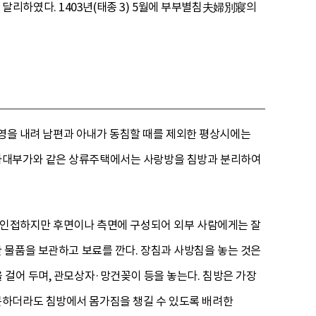
리하였다. 1403년(태종 3) 5월에 부부별침夫婦別寢의
의 영을 내려 남편과 아내가 동침할 때를 제외한 평상시에는
 사대부가와 같은 상류주택에서는 사랑방을 침방과 분리하여
에 인접하지만 후면이나 측면에 구성되어 외부 사람에게는 잘
한 물품을 보관하고 보료를 깐다. 장침과 사방침을 놓는 것은
 걸어 두며, 관모상자·망건꽂이 등을 놓는다. 침방은 가장
문하더라도 침방에서 몸가짐을 챙길 수 있도록 배려한