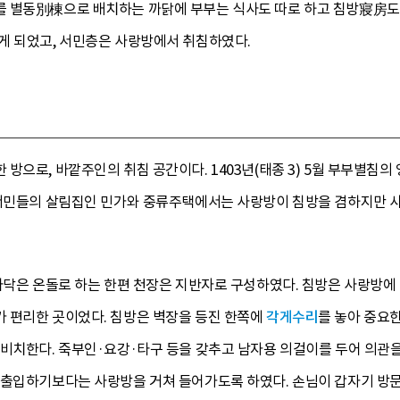
 별동別棟으로 배치하는 까닭에 부부는 식사도 따로 하고 침방寢房도 달
게 되었고, 서민층은 사랑방에서 취침하였다.
방으로, 바깥주인의 취침 공간이다. 1403년(태종 3) 5월 부부별침
 서민들의 살림집인 민가와 중류주택에서는 사랑방이 침방을 겸하지만
 바닥은 온돌로 하는 한편 천장은 지반자로 구성하였다. 침방은 사랑방
 편리한 곳이었다. 침방은 벽장을 등진 한쪽에
각게수리
를 놓아 중요
비치한다. 죽부인·요강·타구 등을 갖추고 남자용 의걸이를 두어 의관을
 출입하기보다는 사랑방을 거쳐 들어가도록 하였다. 손님이 갑자기 방