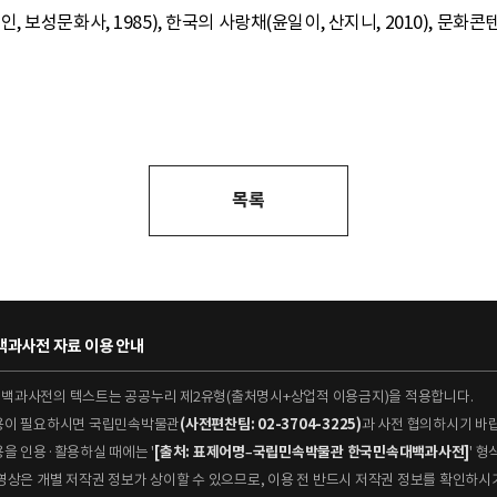
문화사, 1985), 한국의 사랑채(윤일이, 산지니, 2010), 문화콘텐츠닷컴
목록
과사전 자료 이용 안내
대백과사전의 텍스트는 공공누리 제2유형(출처명시+상업적 이용금지)을 적용합니다.
이용이 필요하시면 국립민속박물관
(사전편찬팀: 02-3704-3225)
과 사전 협의하시기 바
용을 인용·활용하실 때에는 '
[출처: 표제어명–국립민속박물관 한국민속대백과사전]
' 
 동영상은 개별 저작권 정보가 상이할 수 있으므로, 이용 전 반드시 저작권 정보를 확인하시