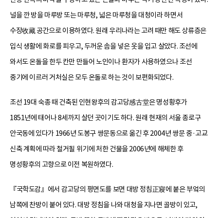
널을 깐 방을 마루방 또는 마루청, 넓은 마루청을 대청이라 하면서
수장收藏 공간으로 이용하였다. 원래 우리나라는 고려 때만 해도 상류층은
입식 생활에 화로를 피우고, 두꺼운 솜을 넣은 옷을 입고 살았다. 조선에
와서도 온돌을 한두 칸만 만들어 노인이나 환자가 사용하였으나 조선
중기에 이르러 거처실은 모두 온돌로 하는 것이 보편화되었다.
조선 19대 숙종 때 건축된 인현왕후의 감고당感古堂은 명성황후가
1851년에 태어나 8세까지 살던 곳이기도 하다. 원래 현재의 서울 종로구
안국동에 있다가 1966년 도봉구 쌍문동으로 옮긴 후 2004년 쌍문 중·고교
신축 계획에 따라 철거될 위기에 처한 건물을 2006년에 해체한 후
명성황후의 고향으로 이전 복원하였다.
『국학도감』에서 감고당의 평면도를 보면 대방 정침正寢에 붙은 부엌의
남쪽에 찬방이 붙어 있다. 대방 정침을 나와 대청을 지나면 골방이 있고,