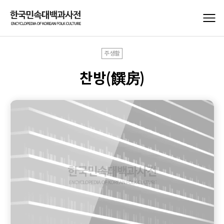
주생활
찬방(饌房)