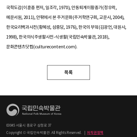
국학도감(이훈종 편저, 일조각, 1970), 안동퇴계이황종가(정우락,
예문서원, 2011), 안팎에서 본 주거문화(주거학연구회, 교문사, 2004),
한국요리백과사전(황혜성, 삼중당, 1976), 한국의 부엌(김광언, 대원사,
1998), 한국의식주생활사전-식생활(국립민속박물관, 2018),
문화콘텐츠닷컴(culturecontent.com).
목록
03045 서울시 종로구 삼청로 37
Copyright © 국립민속박물관. All Rights Reserved.
|
저작권정책