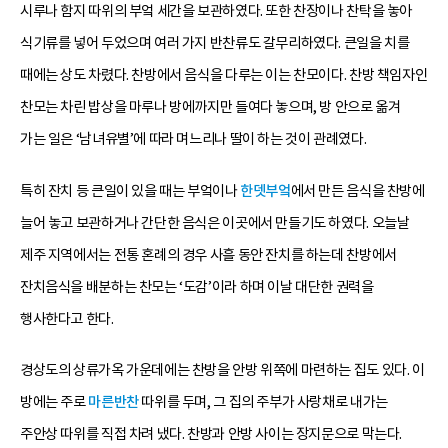
시루나 함지 따위의 부엌 세간을 보관하였다. 또한 찬장이나 찬탁을 놓아
식기류를 넣어 두었으며 여러 가지 반찬류도 갈무리하였다. 큰일을 치를
때에는 상도 차렸다. 찬방에서 음식을 다루는 이는 찬모이다. 찬방 책임자인
찬모는 차린 밥상을 마루나 방에까지만 들여다 놓으며, 방 안으로 옮겨
가는 일은 ‘남녀유별’에 따라 며느리나 딸이 하는 것이 관례였다.
특히 잔치 등 큰일이 있을 때는 부엌이나
한뎃부엌
에서 만든 음식을 찬방에
늘어 놓고 보관하거나 간단한 음식은 이곳에서 만들기도 하였다. 오늘날
제주 지역에서는 전통 혼례의 경우 사흘 동안 잔치를 하는데 찬방에서
잔치음식을 배분하는 찬모는 ‘도감’이라 하며 이날 대단한 권력을
행사한다고 한다.
경상도의 상류가옥 가운데에는 찬방을 안방 위쪽에 마련하는 집도 있다. 이
방에는 주로
마른반찬
따위를 두며, 그 집의 주부가 사랑채로 내가는
주안상 따위를 직접 차려 냈다. 찬방과 안방 사이는 장지문으로 막는다.