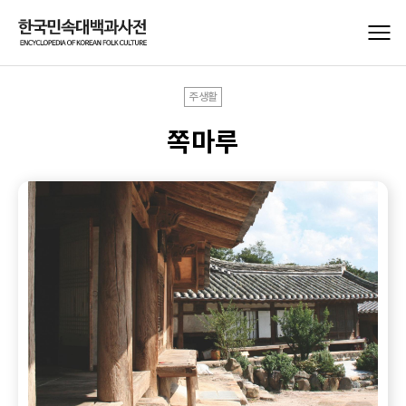
주생활
쪽마루