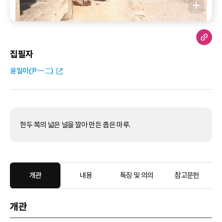
집필자
윤일이(尹一二)
한두 쪽의 넓은 널을 깔아 만든 좁은 마루.
개관
내용
특징 및 의의
참고문헌
개관