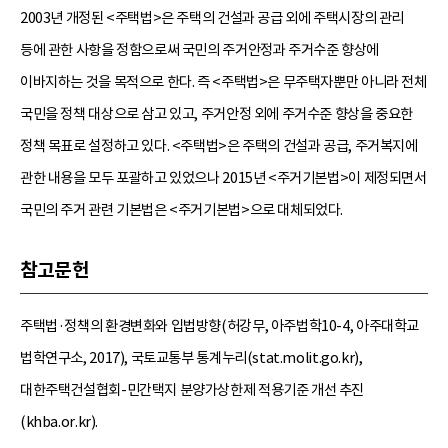
2003년 개정된 <주택법>은 주택의 건설과 공급 외에 주택시장의 관리
등에 관한 사항을 정함으로써 국민의 주거안정과 주거수준 향상에
이바지하는 것을 목적으로 한다. 즉 <주택법>은 무주택자뿐만 아니라 전체
국민을 정책 대상으로 삼고 있고, 주거안정 외에 주거수준 향상을 중요한
정책 목표로 설정하고 있다. <주택법>은 주택의 건설과 공급, 주거복지에
관한 내용을 모두 포괄하고 있었으나 2015년 <주거기본법>이 제정되면서
국민의 주거 관련 기본법은 <주거기본법>으로 대체되었다.
참고문헌
주택법·정책의 환경변화와 입법방향(허강무, 아주법학10-4, 아주대학교
법학연구소, 2017), 국토교통부 통계누리(stat.molit.go.kr),
대한주택건설협회-민간택지 분양가상한제 적용기준 개선 추진
(khba.or.kr).