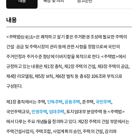
내용
특징 및 의의
참고문헌
내용
<주택법住宅法>은 쾌적하고 살기 좋은 주거환경 조성에 필요한 주택의
건설·공급 및 주택시장의 관리 등에 관한 사항을 정함으로써 국민의
주거안정과 주거수준 향상에 이바지함을 목적으로 한다. <주택법>에서
규정하고 있는 내용은 제1장 총칙, 제2장 주택의 건설, 제3장 주택의 공급,
제4장 리모델링, 제5장 보칙, 제6장 벌칙 등 총 6장 106조와 부칙으로
구성된다.
제1장 총칙에서는 주택,
단독주택
,
공동주택
, 준주택,
국민주택
,
국민주택규모,
민영주택
,
임대주택
, 토지임대부 분양주택 등 <주택법>
에서 다루는 주요 개념들을 정의하고 있다. 제2장 주택의 건설 부문에서는
주택건설사업자, 주택조합, 사업계획의 승인, 주택의 건설, 감리와