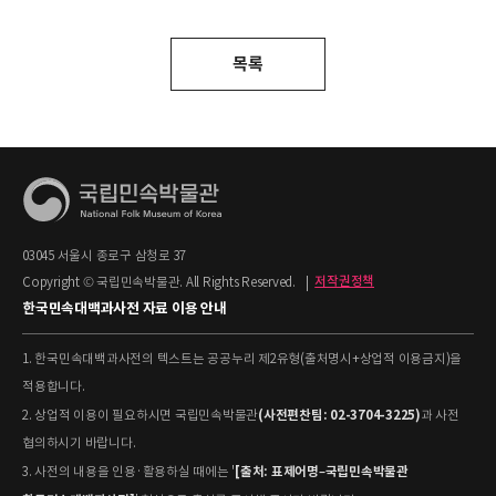
목록
03045 서울시 종로구 삼청로 37
Copyright © 국립민속박물관. All Rights Reserved.
|
저작권정책
한국민속대백과사전 자료 이용 안내
1. 한국민속대백과사전의 텍스트는 공공누리 제2유형(출처명시+상업적 이용금지)을
적용합니다.
(사전편찬팀: 02-3704-3225)
2. 상업적 이용이 필요하시면 국립민속박물관
과 사전
협의하시기 바랍니다.
[출처: 표제어명–국립민속박물관
3. 사전의 내용을 인용·활용하실 때에는 '