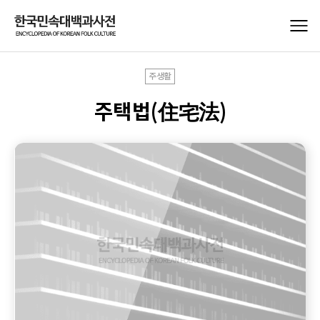
주생활
주택법(住宅法)