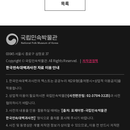
목록
03045 서울시 종로구 삼청로 37
Copyright © 국립민속박물관. All Rights Reserved.
|
저작권정책
한국민속대백과사전 자료 이용 안내
1. 한국민속대백과사전의 텍스트는 공공누리 제2유형(출처명시+상업적 이용금지)을
적용합니다.
(사전편찬팀: 02-3704-3225)
2. 상업적 이용이 필요하시면 국립민속박물관
과 사전
협의하시기 바랍니다.
[출처: 표제어명–국립민속박물관
3. 사전의 내용을 인용·활용하실 때에는 '
한국민속대백과사전]
' 형식으로 출처를 표시해 주시기 바랍니다.
4. 사진 및 동영상은 개별 저작권 정보가 상이할 수 있으므로, 이용 전 반드시 저작권