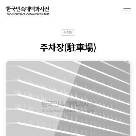
주생활
주차장(駐車場)