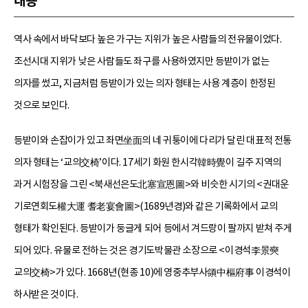
내용
역사 속에서 바닥보다 높은 가구는 지위가 높은 사람들의 전유물이었다.
조선시대 지위가 낮은 사람들도 좌구를 사용하였지만 등받이가 없는
의자를 썼고, 지금처럼 등받이가 있는 의자 형태는 사용 계층이 한정된
것으로 보인다.
등받이와 손잡이가 있고 좌면坐面의 네 귀퉁이에 다리가 달린 대표적 전통
의자 형태는 ‘교의交椅’이다. 17세기 화원 한시각韓時覺이 길주 지역의
과거 시험장을 그린 <북새선은도北塞宣恩圖>와 비슷한 시기의 <권대운
기로연회도權大運 耆老宴會圖>(1689년경)와 같은 기록화에서 교의
형태가 확인된다. 등받이가 둥글게 되어 등에서 겨드랑이 팔까지 받쳐 주게
되어 있다. 유물로 전하는 것은 경기도박물관 소장으로 <이경석李景奭
교의交椅>가 있다. 1668년(현종 10)에 영중추부사領中樞府事 이경석이
하사받은 것이다.