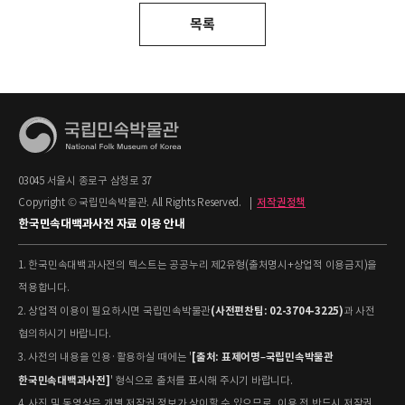
목록
03045 서울시 종로구 삼청로 37
Copyright © 국립민속박물관. All Rights Reserved.
|
저작권정책
한국민속대백과사전 자료 이용 안내
1. 한국민속대백과사전의 텍스트는 공공누리 제2유형(출처명시+상업적 이용금지)을
적용합니다.
(사전편찬팀: 02-3704-3225)
2. 상업적 이용이 필요하시면 국립민속박물관
과 사전
협의하시기 바랍니다.
[출처: 표제어명–국립민속박물관
3. 사전의 내용을 인용·활용하실 때에는 '
한국민속대백과사전]
' 형식으로 출처를 표시해 주시기 바랍니다.
4. 사진 및 동영상은 개별 저작권 정보가 상이할 수 있으므로, 이용 전 반드시 저작권