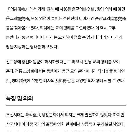
『의궤儀軌』에서 가례·흉례 때 사용된 은교의銀交椅, 왕이 의례 때 앉던
용교의龍交椅, 왕의 영정이 놓이는 선원전에 너비가 긴 승창교의陞窓交椅
등을 찾아볼 수 있다. 의궤에는 교의 형태를 도설하였다. 이 역시 모두
등받이가 둥근 형태이다. 다리는 교차하여 접을 수 있거나 네 개의 다리가
땅을 지탱하는 형태를 하고 있다.
선교장에 흥선대원군이 하사하였다는 교의 역시 전통 교의 형태를 보여
준다. 전통 초상화에서는 등받이가 둥근 교의뿐만 아니라 직배直背 형태인
것, 청대淸代에 유행한 태사의太師椅 같은 다양한 의자 형태도 볼 수 있다.
특징 및 의의
조선시대는 좌식坐式 생활문화여서 의자는 크게 발달하지 않았다. 하지만
삼국시대 이래 중국과의 밀접한 영향 관계에서 상탑류 좌구가 발달하였다.