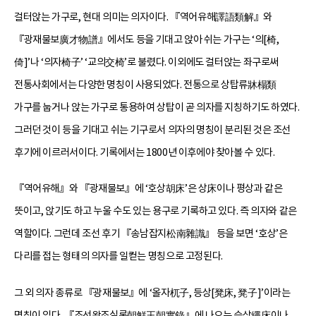
걸터앉는 가구로, 현대 의미는 의자이다. 『역어유해譯語類解』와
『광재물보廣才物譜』에서도 등을 기대고 앉아 쉬는 가구는 ‘의[椅,
倚]’나 ‘의자椅子’ ‘교의交椅’로 불렸다. 이외에도 걸터앉는 좌구로써
전통사회에서는 다양한 명칭이 사용되었다. 전통으로 상탑류牀榻類
가구를 눕거나 앉는 가구로 통용하여 상탑이 곧 의자를 지칭하기도 하였다.
그러던 것이 등을 기대고 쉬는 기구로서 의자의 명칭이 분리된 것은 조선
후기에 이르러서이다. 기록에서는 1800년 이후에야 찾아볼 수 있다.
『역어유해』와 『광재물보』에 ‘호상胡床’은 상床이나 평상과 같은
뜻이고, 앉기도 하고 누울 수도 있는 용구로 기록하고 있다. 즉 의자와 같은
역할이다. 그런데 조선 후기 『송남잡지松南雜識』 등을 보면 ‘호상’은
다리를 접는 형태의 의자를 일컫는 명칭으로 고정된다.
그 외 의자 종류로 『광재물보』에 ‘올자杌子, 등상[凳床, 凳子]’이라는
명칭이 있다. 『조선왕조실록朝鮮王朝實錄』에 나오는 승상繩床이나