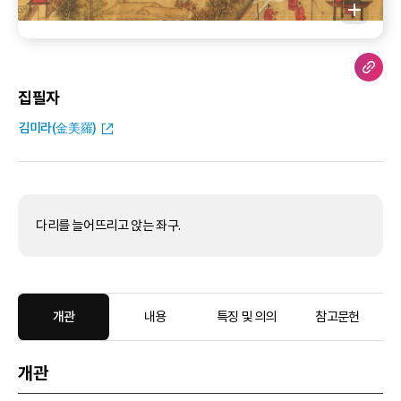
집필자
김미라(金美羅)
다리를 늘어뜨리고 앉는 좌구.
개관
내용
특징 및 의의
참고문헌
개관