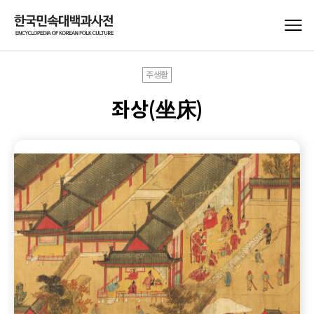
주생활
좌상(坐床)