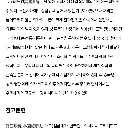
『고려도경高麗圖經』을 통해 고려시대에 입식문화의 발전상을 확인할
수 있다. 조선시대에도 상탑류의 눕거나 앉는 가구가 있었으나 다리를
늘어뜨리고 앉는 의자의 보급이 크게 전파된 것은 아니어서 현전하는
유물이 거의 남아 있지 않다. 상류층에 한정되어 사용한 대표적 전통 의자인
교의 형태는 전통 기록화나 일부 유물을 통하여 볼 수 있다. 중국 명·청대의
‘권의圈椅’와 매우 닮은 형태로, 전통 회화 가운데 초상화에서 당시 발달한
교의의 다양한 형태가 확인된다. 초상화 속 의자들은 주흑칠의 화려한
장식보다는 우리나라 나무의 목리를 뚜렷이 표현하거나 세발 장식의
금속을 붙여 조선시대 목가구 제작 기법까지 묘사되어 있다. 즉 중국 명·
청의 영향 아래 의자 제작이 이루어졌지만 세부 장식과 형태에서는
우리나라의 고유한 특징을 나타내며 발달한 것이었다.
참고문헌
譯語類解, 林園經濟志, 가구(김삼대자, 한국민속의 세계4, 고려대학교