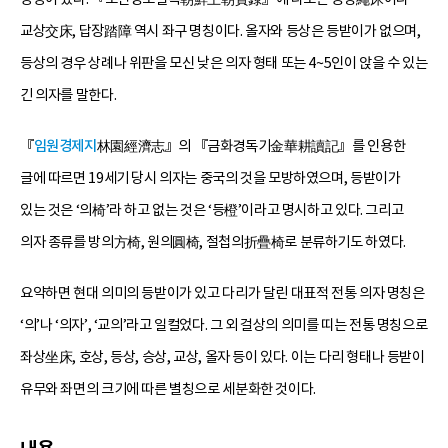
교상交床, 답장踏障 역시 좌구 명칭이다. 올자와 등상은 등받이가 없으며,
등상의 경우 상례나 위판을 모신 낮은 의자 형태 또는 4~5인이 앉을 수 있는
긴 의자를 말한다.
『
임원경제지
林園經濟志』의 『금화경독기金華耕讀記』를 인용한
글에 따르면 19세기 당시 의자는 중국의 것을 모방하였으며, 등받이가
있는 것은 ‘의椅’라 하고 없는 것은 ‘등橙’이라고 명시하고 있다. 그리고
의자 종류를 방의方椅, 원의圓椅, 절첩의折疊椅로 분류하기도 하였다.
요약하면 현대 의미의 등받이가 있고 다리가 달린 대표적 전통 의자 명칭은
‘의’나 ‘의자’, ‘교의’라고 일컬었다. 그 외 걸상의 의미를 띠는 전통 명칭으로
좌상坐床, 호상, 등상, 승상, 교상, 올자 등이 있다. 이는 다리 형태나 등받이
유무와 좌면의 크기에 따른 별칭으로 세분화한 것이다.