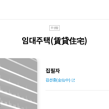
주생활
임대주택(賃貸住宅)
집필자
김선중(金仙中)