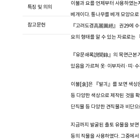
이불과 요를 언제부터 사용하였는지
특징 및 의의
베개이다. 통나무를 베개 모양으로
참고문헌
『고려도경高麗圖經』 권29에 수놓
요의 형태를 알 수 있는 자료로는
『유문쇄록諛聞錄』의 목면근본기木
있음을 가르쳐 옷·이부자리·띠·수
이불[衾]은 『발긔』를 보면 색상은
등 다양한 색상으로 제작된 것을 확인 
단직물 등 다양한 견직물과 비단으로
지금까지 발굴된 출토 유물을 보면 
등의 직물을 사용하였다. 그중에서