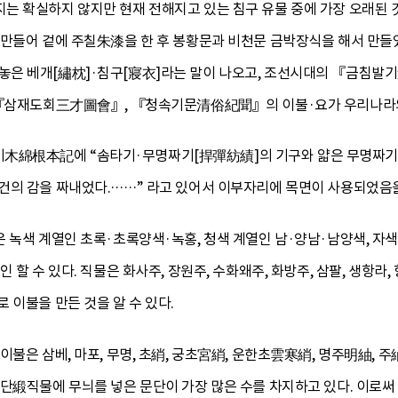
는 확실하지 않지만 현재 전해지고 있는 침구 유물 중에 가장 오래된 
 만들어 겉에 주칠朱漆을 한 후 봉황문과 비천문 금박장식을 해서 만들
은 베개[繡枕]·침구[寢衣]라는 말이 나오고, 조선시대의 『금침발기
 『삼재도회三才圖會』, 『청속기문清俗紀聞』의 이불·요가 우리나라의 
綿根本記에 “솜타기·무명짜기[捍彈紡績]의 기구와 얇은 무명짜기와
건의 감을 짜내었다.……” 라고 있어서 이부자리에 목면이 사용되었음을 
 녹색 계열인 초록·초록양색·녹홍, 청색 계열인 남·양남·남양색, 자
할 수 있다. 직물은 화사주, 장원주, 수화왜주, 화방주, 삼팔, 생항라, 항라
 이불을 만든 것을 알 수 있다.
이불은 삼베, 마포, 무명, 초綃, 궁초宮綃, 운한초雲寒綃, 명주明紬, 
 단緞직물에 무늬를 넣은 문단이 가장 많은 수를 차지하고 있다. 이로