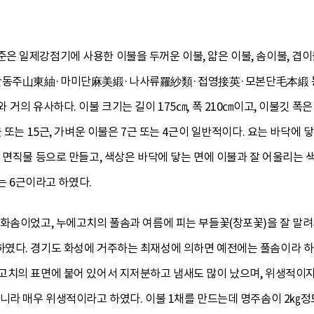
 일제강점기에 사용한 이불을 두꺼운 이불, 얇은 이불, 솜이불, 겹이
동주山東紬·마미단麻美緞·나사류羅紗類·접영接英·모본단毛本緞 등을
거의 유사하다. 이불 크기는 길이 175㎝, 폭 210㎝이고, 이불깃 폭은 
 또는 15근, 가벼운 이불은 7근 또는 4근이 일반적이다. 요는 바닥에 
 면직물 등으로 만들고, 색상은 바닥에 닿는 면에 이불과 잘 어울리는 색
또는 6근이라고 하였다.
목화솜이었고, 누에고치의 풀솜과 여름에 피는 부들꽃(창포꽃)을 잘 말
였다. 경기도 화성에 거주하는 최재성에 의하면 예전에는 풀솜이라 
고치의 표면에 붙어 있어서 지저분하고 냄새도 많이 났으며, 위생적이지
니라 매우 위생적이라고 하였다. 이불 1채를 만드는데 명주솜이 2㎏정