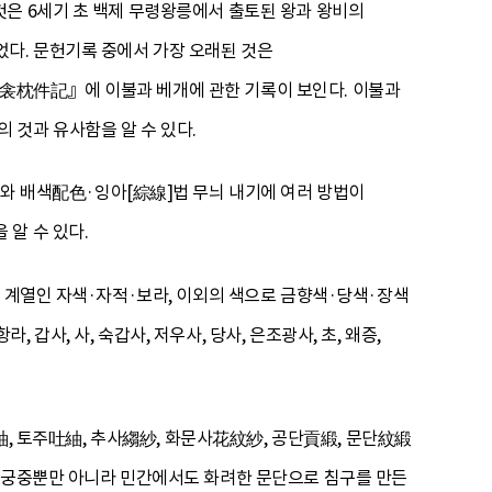
것은 6세기 초 백제 무령왕릉에서 출토된 왕과 왕비의
었다. 문헌기록 중에서 가장 오래된 것은
衾枕件記』에 이불과 베개에 관한 기록이 보인다. 이불과
것과 유사함을 알 수 있다.
 배색配色·잉아[綜線]법 무늬 내기에 여러 방법이
알 수 있다.
색 계열인 자색·자적·보라, 이외의 색으로 금향색·당색·장색
, 갑사, 사, 숙갑사, 저우사, 당사, 은조광사, 초, 왜증,
주紬, 토주吐紬, 추사縐紗, 화문사花紋紗, 공단貢緞, 문단紋緞
써 궁중뿐만 아니라 민간에서도 화려한 문단으로 침구를 만든