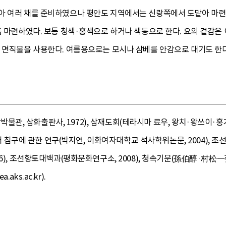
아 여러 채를 준비하였으나 평안도 지역에서는 신랑쪽에서 도맡아 마련하
를 마련하였다. 보통 청색·홍색으로 하거나 색동으로 한다. 요의 겉감은
운 면직물을 사용한다. 여름용으로는 모시나 삼베를 안감으로 대기도 한다
, 삼화출판사, 1972), 삼재도회(테라시마 료우, 왕치·왕쓰이·홍기원 
시대 침구에 관한 연구(박지연, 이화여자대학교 석사학위논문, 2004), 조선
), 조선향토대백과(평화문화연구소, 2008), 청속기문(孫伯醇·村松一彌, 평
ks.ac.kr).