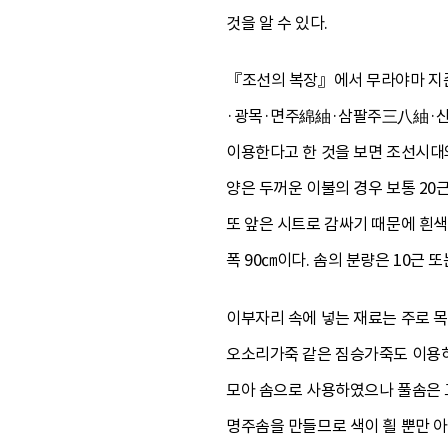
것을 알 수 있다.
『조선의 복장』에서 무라야마 지준은
·광목·면주綿紬·삼팔주三八紬·산
이용한다고 한 것을 보면 조선시대와 
양은 두꺼운 이불의 경우 보통 20근
또 앞은 시트로 감싸기 때문에 흰색
폭 90㎝이다. 솜의 분량은 10근 
이부자리 속에 넣는 재료는 주로 
오소리가죽 같은 짐승가죽도 이용하
모아 솜으로 사용하였으나 풀솜은 
명주솜을 만들므로 색이 흴 뿐만 아