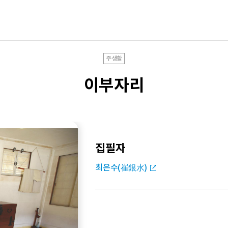
주생활
이부자리
집필자
최은수(崔銀水)