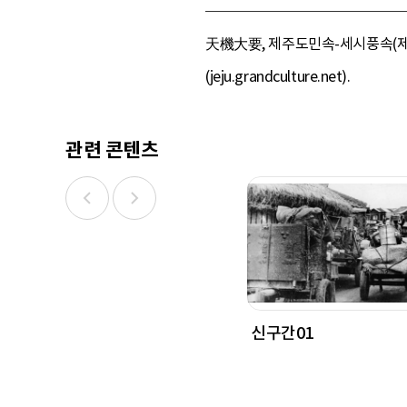
天機大要, 제주도민속-세시풍속(제주
(jeju.grandculture.net).
관련 콘텐츠
신구간01