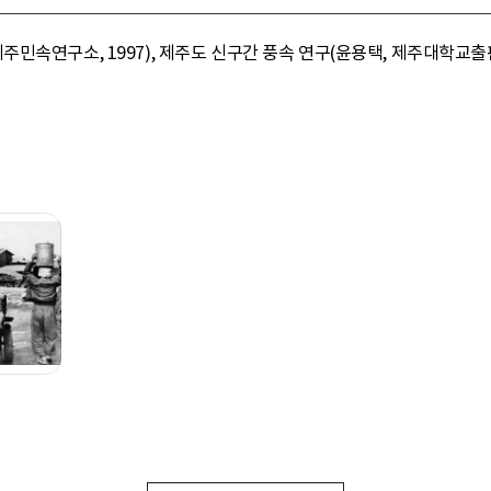
민속연구소, 1997), 제주도 신구간 풍속 연구(윤용택, 제주대학교출판