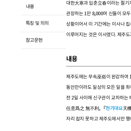
대한大寒과 입춘立春이라는 절기가 말
내용
관장하는 1만 8,000여 신들이 모
특징 및 의의
상황이어서 이 기간에는 이사나 집수
이루어지는 것은 이사였다. 제주도
참고문헌
내용
제주도에는 무속巫俗이 완강하여 1
동안만이라도 일상의 모든 일을 좌우
전 2일 사이에 신구관이 교차하는
任意爲之 無不利, 『
천기대요
天機
자리 잡지 못하고 제주도에서만 행