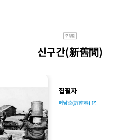
주생활
신구간(新舊間)
집필자
허남춘(許南春)