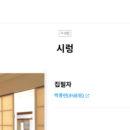
주생활
시렁
집필자
박종민(朴鍾珉)