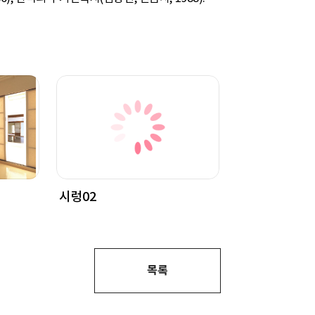
시렁02
목록