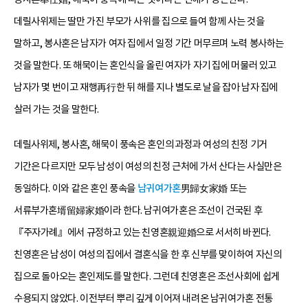
데릴사위제는 딸만 가진 부모가 사위를 집으로 들여 함께 사는 것을
말하고, 봉사혼은 남자가 여자 집에서 일정 기간 머무르며 노력 봉사하는
것을 말한다. 또 해묵이는 혼인식을 올린 여자가 자기 집에 머물러 있고
남자가 몇 번이고 재행再行한 뒤 해를 지나 별도로 날을 잡아 남자 집에
살러 가는 것을 말한다.
데릴사위제, 봉사혼, 해묵이 풍속은 혼인의 과정과 여성의 친정 기거
기간은 다르지만 모두 남성이 여성의 친정 근처에 가서 산다는 사실만은
동일하다. 이와 같은 혼인 풍속을
남귀여가혼
男歸女家婚 또는
서류부가혼壻留婦家婚이라 한다. 남귀여가혼은 조선이 건국된 후
『주자가례』에서 규정하고 있는 친영혼親迎婚으로 서서히 바뀐다.
친영혼은 남성이 여성의 집에서 결혼식을 한 후 신부를 맞이하여 자신의
집으로 돌아오는 혼인제도를 말한다. 그런데 친영혼은 조선사회에 쉽게
수용되지 않았다. 이전부터 뿌리 깊게 이어져 내려온 남귀여가혼 전통