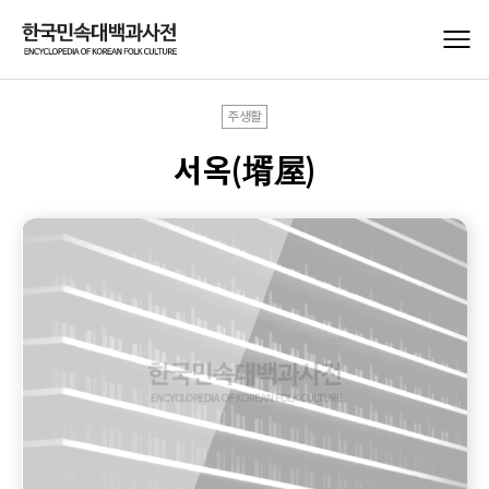
주생활
서옥(壻屋)