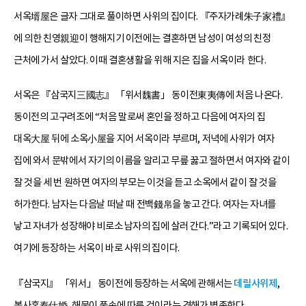
서옥壻屋은 글자 그대로 풀이하면 사위의 집이다. 『주자가례朱子家禮』
에 의한 친영親迎이 행해지기 이전에는 결혼하면 남성이 여성의 친정
근처에 가서 살았다. 이때 결혼생활을 위해 지은 집을 서옥이라 한다.
서옥은 『삼국지三國志』 「위서魏書」 동이전東夷傳에 처음 나온다.
동이전의 고구려조에 “처음 말로써 혼인을 정하고 다음에 여자의 집
대옥大屋 뒤에 소옥小屋을 지어 서옥이라 부르며, 저녁에 사위가 여자
집에 와서 문밖에서 자기의 이름을 알리고 무릎 꿇고 절하면서 여자와 같이
잘 것을 세 번 원하면 여자의 부모는 이것을 듣고 소옥에서 같이 잘 것을
허가한다. 남자는 다음날 떠날 때 전백錢帛을 놓고 간다. 여자는 자녀를
낳고 자녀가 성장해야 비로소 남자의 집에 살러 간다.”라고 기록되어 있다.
여기에 등장하는 서옥이 바로 사위의 집이다.
『삼국지』 「위서」 동이전에 등장하는 서옥에 관해서는
데릴사위제
,
봉사혼奉仕婚, 해묵이 풍속에 따른 것이라는 견해가 병존한다.