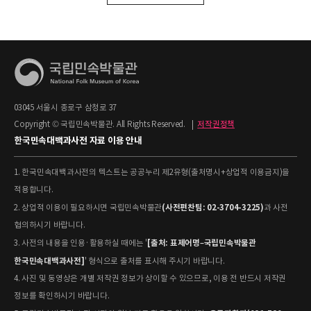
03045 서울시 종로구 삼청로 37
Copyright © 국립민속박물관. All Rights Reserved.
|
저작권정책
한국민속대백과사전 자료 이용 안내
1. 한국민속대백과사전의 텍스트는 공공누리 제2유형(출처명시+상업적 이용금지)을
적용합니다.
(사전편찬팀: 02-3704-3225)
2. 상업적 이용이 필요하시면 국립민속박물관
과 사전
협의하시기 바랍니다.
[출처: 표제어명–국립민속박물관
3. 사전의 내용을 인용·활용하실 때에는 '
한국민속대백과사전]
' 형식으로 출처를 표시해 주시기 바랍니다.
4. 사진 및 동영상은 개별 저작권 정보가 상이할 수 있으므로, 이용 전 반드시 저작권
정보를 확인하시기 바랍니다.