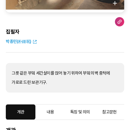
집필자
박종민(朴鍾珉)
그릇 같은 부엌 세간살이를 얹어 놓기 위하여 부엌의 벽 중턱에
가로로 드린 보관기구.
개관
내용
특징 및 의의
참고문헌