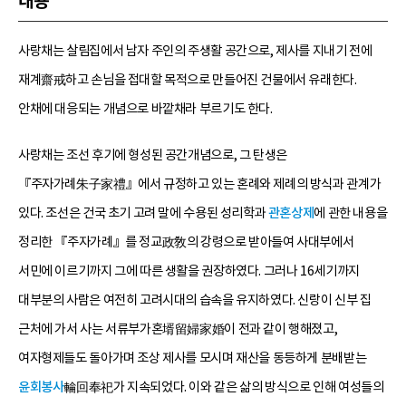
내용
사랑채는 살림집에서 남자 주인의 주생활 공간으로, 제사를 지내기 전에
재계齋戒하고 손님을 접대할 목적으로 만들어진 건물에서 유래한다.
안채에 대응되는 개념으로 바깥채라 부르기도 한다.
사랑채는 조선 후기에 형성된 공간개념으로, 그 탄생은
『주자가례朱子家禮』에서 규정하고 있는 혼례와 제례의 방식과 관계가
있다. 조선은 건국 초기 고려 말에 수용된 성리학과
관혼상제
에 관한 내용을
정리한 『주자가례』를 정교政敎의 강령으로 받아들여 사대부에서
서민에 이르기까지 그에 따른 생활을 권장하였다. 그러나 16세기까지
대부분의 사람은 여전히 고려시대의 습속을 유지하였다. 신랑이 신부 집
근처에 가서 사는 서류부가혼壻留婦家婚이 전과 같이 행해졌고,
여자형제들도 돌아가며 조상 제사를 모시며 재산을 동등하게 분배받는
윤회봉사
輪回奉祀가 지속되었다. 이와 같은 삶의 방식으로 인해 여성들의