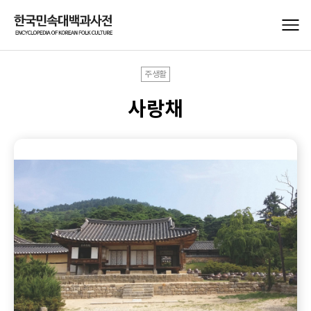
주생활
사랑채