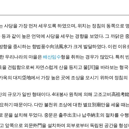
는 사당을 가장 먼저 세우도록 하였으며, 위치는 정침의 동쪽으로 
쪽 등과 같이 높은 언덕에 사당을 세우는 경향을 보였다. 그 까닭은
방향을 중시하는 향법풍수向法風水가 크게 발달하였다. 이런 이유
달한 우리나라의 마을은
배산임수
형을 취하는 경우가 많았다. 특히
을 건립함으로써 자연스럽게 산을 등지고 물[川]을 바라보는 형국
가옥의 대지垈地에서 가장 높은 곳에 조상을 모시기 위하여 정침의
칸 반의 규모가 일반 형태이다. 4대봉사 원칙에 의해 고조고비高祖考
요하기 때문이다. 다만 불천위 조상에 대한 별묘別廟만을 세울 때는 정
로 문을 설치해 두었다. 중문은 출주出主나 납주納主의 절차를 수행
쌓고 앞쪽으로 외문外門을 설치하여 외부로부터 독립된 공간을 형성하