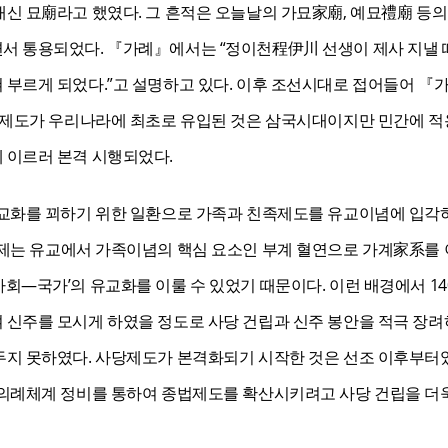
신 묘廟라고 했였다. 그 흔적은 오늘날의 가묘家廟, 예묘禮廟 등의
 통용되었다. 『가례』에서는 “정이천程伊川 선생이 제사 지낼 
부르게 되었다.”고 설명하고 있다. 이후 조선시대로 접어들어 『
 제도가 우리나라에 최초로 유입된 것은 삼국시대이지만 민간에 적
 이르러 본격 시행되었다.
교화를 꾀하기 위한 일환으로 가족과 친족제도를 유교이념에 입각하
제는 유교에서 가족이념의 핵심 요소인 부계 혈연으로 가계家系를 
―국가’의 유교화를 이룰 수 있었기 때문이다. 이런 배경에서 14
신주를 모시게 하였을 정도로 사당 건립과 신주 봉안을 적극 장려
지 못하였다. 사당제도가 본격화되기 시작한 것은 선조 이후부터였
의례체계 정비를 통하여 종법제도를 확산시키려고 사당 건립을 더욱