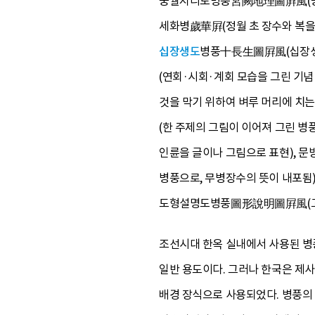
궁궐지리도병풍宮闕地理圖屛風(궁궐과
세화병歲華屛(정월 초 장수와 복을 
십장생도
병풍十長生圖屛風(십장생을
(연회·시회·계회 모습을 그린 기
것을 막기 위하여 벼루 머리에 치는
(한 주제의 그림이 이어져 그린 
인륜을 글이나 그림으로 표현), 
병풍으로, 무병장수의 뜻이 내포됨
도형설명도병풍圖形說明圖屛風(고대
조선시대 한옥 실내에서 사용된 병
일반 용도이다. 그러나 한국은 제
배경 장식으로 사용되었다. 병풍의 