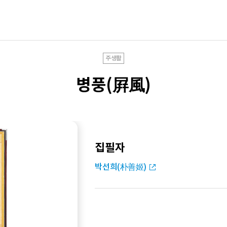
주생활
병풍(屛風)
집필자
박선희(朴善姬)