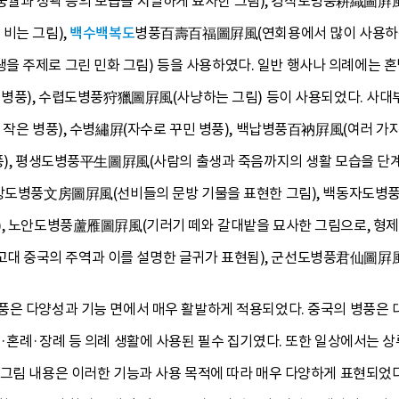
 성곽 등의 모습을 치밀하게 묘사한 그림), 경직도병풍耕織圖屛風(
비는 그림),
백수백복도
병풍百壽百福圖屛風(연회용에서 많이 사용하는,
 주제로 그린 민화 그림) 등을 사용하였다. 일반 행사나 의례에는 
념 병풍), 수렵도병풍狩獵圖屛風(사냥하는 그림) 등이 사용되었다. 사
 작은 병풍), 수병繡屛(자수로 꾸민 병풍), 백납병풍百衲屛風(여러 가지
병풍), 평생도병풍平生圖屛風(사람의 출생과 죽음까지의 생활 모습을 단
문방도병풍文房圖屛風(선비들의 문방 기물을 표현한 그림), 백동자도
), 노안도병풍蘆雁圖屛風(기러기 떼와 갈대밭을 묘사한 그림으로, 형제간
 중국의 주역과 이를 설명한 글귀가 표현됨), 군선도병풍君仙圖屛風(
풍은 다양성과 기능 면에서 매우 활발하게 적용되었다. 중국의 병풍은 
사·혼례·장례 등 의례 생활에 사용된 필수 집기였다. 또한 일상에서는 
그림 내용은 이러한 기능과 사용 목적에 따라 매우 다양하게 표현되었다.