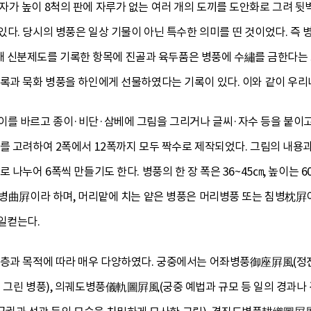
자가 높이 8척의 판에 자루가 없는 여러 개의 도끼를 도안화로 그려 
다. 당시의 병풍은 일상 기물이 아닌 특수한 의미를 띤 것이었다. 즉 
 신분제도를 기록한 항목에 진골과 육두품은 병풍에 수繡를 금한다는
록과 묵화 병풍을 하인에게 선물하였다는 기록이 있다. 이와 같이 우리
이를 바르고 종이·비단·삼베에 그림을 그리거나 글씨·자수 등을 붙이고
를 고려하여 2폭에서 12폭까지 모두 짝수로 제작되었다. 그림의 내용과
 나누어 6폭씩 만들기도 한다. 병풍의 한 장 폭은 36~45㎝, 높이는 
곡병曲屛이라 하며, 머리맡에 치는 얕은 병풍은 머리병풍 또는 침병枕屛이
일컫는다.
계층과 목적에 따라 매우 다양하였다. 궁중에서는 어좌병풍御座屛風(정전
 그린 병풍), 의궤도병풍儀軌圖屛風(궁중 예법과 규모 등 일의 경과나 