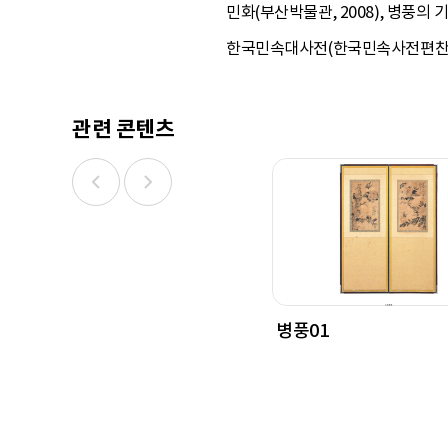
민화(부산박물관, 2008), 병풍의 
한국민속대사전(한국민속사전편찬위원
관련 콘텐츠
병풍01