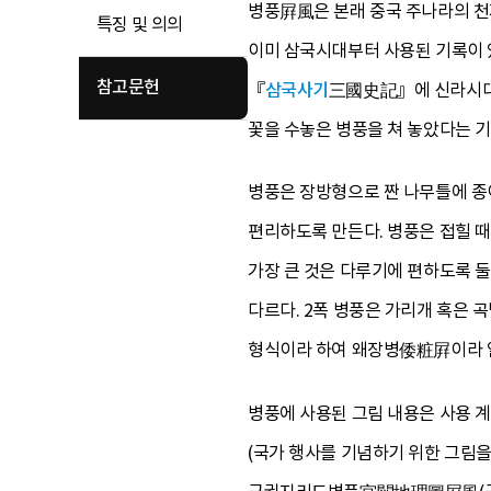
병풍屛風은 본래 중국 주나라의 천
특징 및 의의
이미 삼국시대부터 사용된 기록이 있
참고문헌
『
삼국사기
三國史記』에 신라시대
꽃을 수놓은 병풍을 쳐 놓았다는 기
병풍은 장방형으로 짠 나무틀에 종
편리하도록 만든다. 병풍은 접힐 때
가장 큰 것은 다루기에 편하도록 둘로
다르다. 2폭 병풍은 가리개 혹은 
형식이라 하여 왜장병倭粧屛이라 
병풍에 사용된 그림 내용은 사용 
(국가 행사를 기념하기 위한 그림을