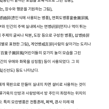
농민이 일하는 모습을 교육적으로 그린 병풍),
 장수와 행운을 기원하는 그림),
혼병婚屛(혼인식에 사용되는 병풍), 연회도병풍宴會圖屛風
대부와 민간의 주택 실내에서는 연병硏屛(먼지나 먹이 튀는
 주제의 글씨나 탁본, 도장 등으로 구성한 병풍), 삽병揷屛
계별로 표현한 그림), 계언병戒言屛(사람의 살아가는 도리나
병풍百童子圖屛風(어린이들의 갖가지 놀이 모습을 그린
의 우애와 화목을 상징함) 등이 사용되었다. 그 외
신선도) 등도 나타났다.
대개 목판으로 만들어 실내의 차면 설비로 사용하는 것이
상류가옥의 안방과 사랑방에서 방 주인이 좌정하는 위치의
 특히 모란병풍은 전통혼례, 폐백, 경사 의례 때