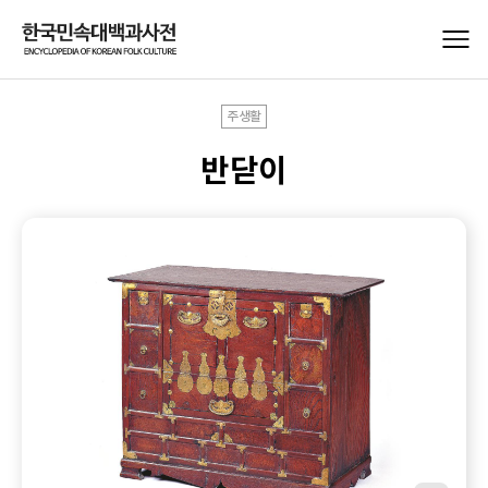
주생활
반닫이