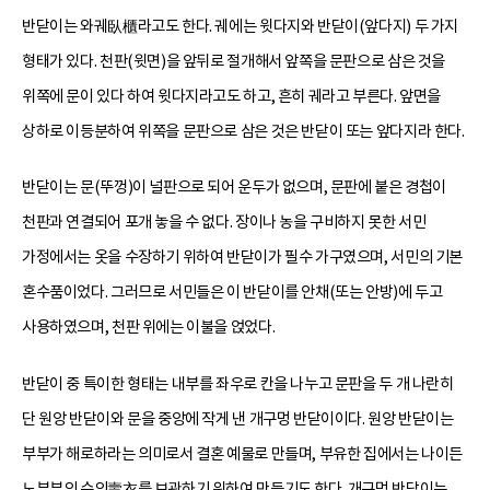
반닫이는 와궤臥櫃라고도 한다. 궤에는 윗다지와 반닫이(앞다지) 두 가지
형태가 있다. 천판(윗면)을 앞뒤로 절개해서 앞쪽을 문판으로 삼은 것을
위쪽에 문이 있다 하여 윗다지라고도 하고, 흔히 궤라고 부른다. 앞면을
상하로 이등분하여 위쪽을 문판으로 삼은 것은 반닫이 또는 앞다지라 한다.
반닫이는 문(뚜껑)이 널판으로 되어 운두가 없으며, 문판에 붙은 경첩이
천판과 연결되어 포개 놓을 수 없다. 장이나 농을 구비하지 못한 서민
가정에서는 옷을 수장하기 위하여 반닫이가 필수 가구였으며, 서민의 기본
혼수품이었다. 그러므로 서민들은 이 반닫이를 안채(또는 안방)에 두고
사용하였으며, 천판 위에는 이불을 얹었다.
반닫이 중 특이한 형태는 내부를 좌우로 칸을 나누고 문판을 두 개 나란히
단 원앙 반닫이와 문을 중앙에 작게 낸 개구멍 반닫이이다. 원앙 반닫이는
부부가 해로하라는 의미로서 결혼 예물로 만들며, 부유한 집에서는 나이든
노부부의 수의壽衣를 보관하기 위하여 만들기도 한다. 개구멍 반닫이는