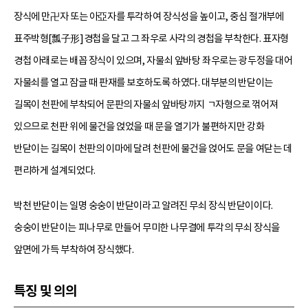
장식에 만卍자 또는 아亞자를 투각하여 장식성을 높이고, 중심 절개부에
표주박형[瓢子形]경첩을 달고 그 좌우로 사각의 경첩을 부착한다. 표자형
경첩 아래로는 배꼽 장식이 있으며, 자물쇠 앞바탕 좌우로는 광두정을 대어
자물쇠를 열고 잠글 때 판재를 보호하도록 하였다. 대부분의 반닫이는
길목이 천판에 부착되어 문판의 자물쇠 앞바탕까지 ㄱ자형으로 꺾어져
있으므로 천판 위에 물건을 얹었을 때 문을 열기가 불편하지만 강화
반닫이는 길목이 천판의 이마에 달려 천판에 물건을 얹어도 문을 여닫는 데
편리하게 설계되었다.
박천 반닫이는 일명 숭숭이 반닫이라고 알려진 무쇠 장식 반닫이이다.
숭숭이 반닫이는 피나무로 만들어 무미한 나무결에 투각의 무쇠 장식을
앞면에 가득 부착하여 장식했다.
특징 및 의의