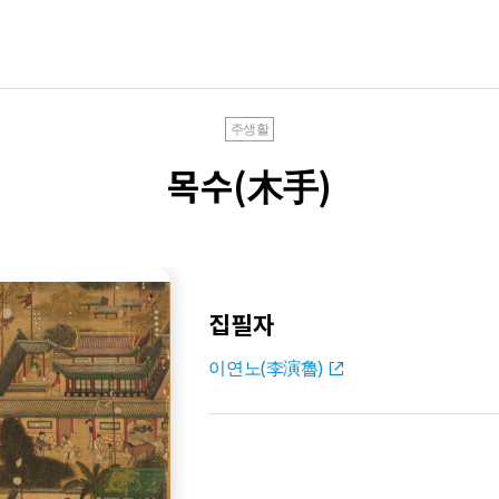
주생활
목수(木手)
집필자
이연노(李演魯)