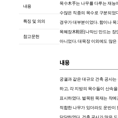
목수木手는 나무를 다루는 재능이
내용
수많은 직종의 목수로 구분되었다
특징 및 의의
경우가 대부분이었다. 함이나 목가
목혜장木鞋匠(나막신 만드는 장인
참고문헌
아니었다. 대목장 이외에도 많은
내용
궁궐과 같은 대규모 건축 공사는
하고, 각 지방의 목수들이 산속을
표시하였다. 벌목된 목재는 작예
적합한 나무가 있더라도 운반이 
담당하였다. 건축 공사가 많은 도