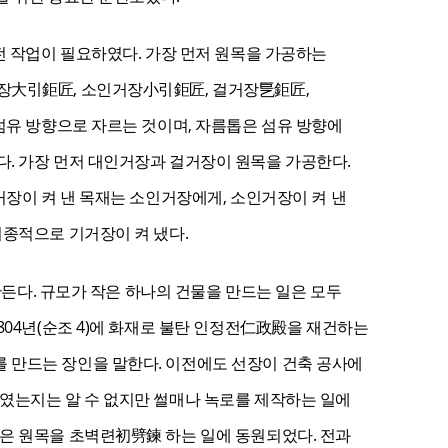
전 작업이 필요하였다. 가장 먼저 원목을 가공하는
장大引鉅匠, 소인거장小引鉅匠, 걸거장乬鉅匠,
섬유 방향으로 자르는 것이며, 자름톱은 섬유 방향에
. 가장 먼저 대인거장과 걸거장이 원목을 가공한다.
거장이 켜 낸 목재는 소인거장에게, 소인거장이 켜 낸
최종적으로 기거장이 켜 냈다.
만든다. 규모가 작은 하나의 건물을 만드는 일은 모두
804년(순조 4)에 화재로 불탄 인정전仁政殿을 재건하는
 만드는 장인을 말한다. 이전에도 선장이 건축 공사에
였는지는 알 수 없지만 썰매나 녹로를 제작하는 일에
은 원목을 초벽련初劈鍊 하는 일에 동원되었다. 전과