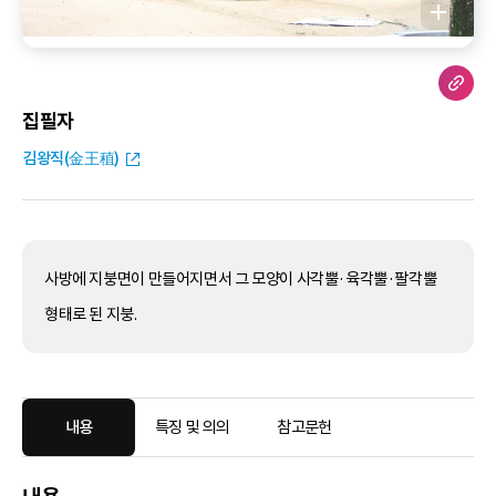
집필자
김왕직(金王稙)
사방에 지붕면이 만들어지면서 그 모양이 사각뿔·육각뿔·팔각뿔
형태로 된 지붕.
내용
특징 및 의의
참고문헌