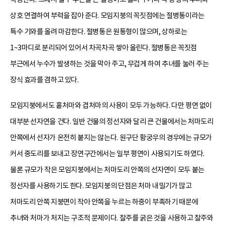
상호 연결하여 부력을 잡아 준다. 모임지붕의 꼭짓점에는 절병통이라는
특수 기와를 올려 마감한다. 절병통은 원통형이 많으며, 상하로는
1~3마디로 분리되어 있어서 차곡차곡 쌓아 올린다. 절병통은 꼭짓점
부근에서 누수가 발생하는 것을 막아 주고, 무겁게 하여 추녀를 눌러 주는
장식 효과를 겸하고 있다.
모임지붕에서도 홑처마와 겹처마의 사용이 모두 가능하다. 다만 평연 없이
대부분 선자연을 건다. 일반 건물의 정선자와 달리 큰 건물에서는 처마도리
안쪽에서 선자가 온전히 붙지는 않는다. 원구단 황궁우의 경우에는 규모가
커서 중도리를 보내고 장연구간에서는 일부 평연이 사용되기도 하였다.
물론 규모가 작은 모임지붕에서는 처마도리 안쪽의 선자연이 모두 붙는
정선자를 사용하기도 한다. 모임지붕의 단점은 처마 내밀기가 많고
처마도리 안쪽 지붕면이 작아 안쪽을 누르는 하중이 부족하기 때문에
추녀와 처마가 처지는 구조적 문제이다. 찰주를 굵은 것을 사용하고 찰주와