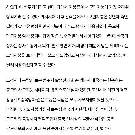
하였다. 이를 주저리라고 한다. 따라서 지붕 중에서 모임지붕이 가장 오래된
형식이라 할 수 있다. 역사시대 이후 건축물에서도 모임지붕은 정면과 측면
길이가 같은 정방형 평면의 건물이나 주로 탑에서 사용되었다. 육모와
팔모지붕 역시 정자나 탑과 같은 특수 건물에서 사용되었다. 그런데 한국의
정자는 정사각형이나 육각·팔각 평면이 거의 없기 때문에 탑을 제외하고는
모임지붕을 보기 어렵다. 불교가 도입되고 목탑이 지어지면서 모임지붕이
널리 사용되었다고 할 수 있다.
조선시대 목탑인 보은 법주사 팔상전과 화순 쌍봉사 대웅전은 현존하는
중층의 사모지붕 사례이다. 유적으로만 남아 있지만 조선시대 이전의 경주
황룡사 9층목탑과 같은 수많은 목탑은 모두 사모지붕이었을 것으로
추정된다. 사모지붕의 정자로는 창덕궁의 애련정, 태극정 등이 있다.
고구려의 금강사지 팔각목탑과 중국 산시성의 불궁사 석가탑 등은
팔모지붕의 사례이다. 불전 중에서는 찾아보기 어려운데, 법주사