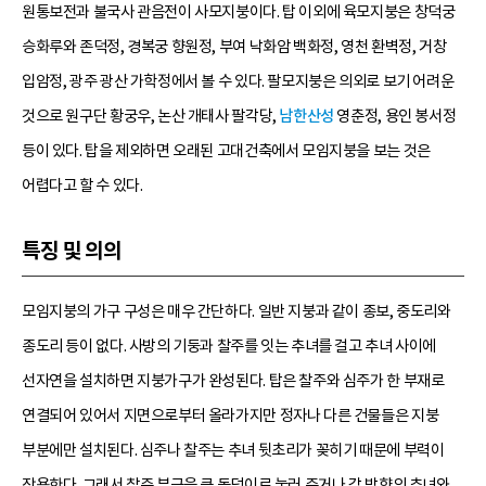
원통보전과 불국사 관음전이 사모지붕이다. 탑 이외에 육모지붕은 창덕궁
승화루와 존덕정, 경복궁 향원정, 부여 낙화암 백화정, 영천 환벽정, 거창
입암정, 광주 광산 가학정에서 볼 수 있다. 팔모지붕은 의외로 보기 어려운
것으로 원구단 황궁우, 논산 개태사 팔각당,
남한산성
영춘정, 용인 봉서정
등이 있다. 탑을 제외하면 오래된 고대건축에서 모임지붕을 보는 것은
어렵다고 할 수 있다.
특징 및 의의
모임지붕의 가구 구성은 매우 간단하다. 일반 지붕과 같이 종보, 중도리와
종도리 등이 없다. 사방의 기둥과 찰주를 잇는 추녀를 걸고 추녀 사이에
선자연을 설치하면 지붕가구가 완성된다. 탑은 찰주와 심주가 한 부재로
연결되어 있어서 지면으로부터 올라가지만 정자나 다른 건물들은 지붕
부분에만 설치된다. 심주나 찰주는 추녀 뒷초리가 꽂히기 때문에 부력이
작용한다. 그래서 찰주 부근을 큰 돌덩이로 눌러 주거나 각 방향의 추녀와