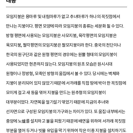
내용
모임지붕은 용마루 및 내림마루가 없고 추녀마루가 하나의 꼭짓점에서
만나는 지붕이다. 평면 모양에 따라 모임지붕의 종류는 세분화 될 수 있다.
방형 평면에 사용되는 모임지붕은 사모지붕, 육각평면의 모임지붕은
육모지붕, 팔각평면의 모임지붕은 팔모지붕이라 한다. 중국의 천단이나
한국의 원구단과 같은 원형 평면의 경우에는 원뿔 형태의 모임지붕이
사용되었지만 현존하지 않는다. 모임지붕의 원초 모습은 원시시대
원형이나 정방형, 모죽인 방형의 움집에서 볼 수 있다. 당시에는 벽체와
지붕이 분리되어 있지 않았기 때문에 서까래를 직접 땅에 박아 한 꼭짓점에
모이게 걸고 새 등을 엮어 지붕을 만드는 원추형의 모임지붕이
대부분이었다. 자연목을 얼기설기 엮었기 때문에 지금의 추녀와
선자연으로 구성된 모임지붕의 가구와는 차이가 있다. 또 움집 내부에서는
중앙에 노爐를 설치하고 불을 피웠기 때문에 배연을 위하여 서까래 꼭짓점
부분을 열어 두거나 빗물 유입을 막기 위하여 작은 이중 지붕을 설치하기도