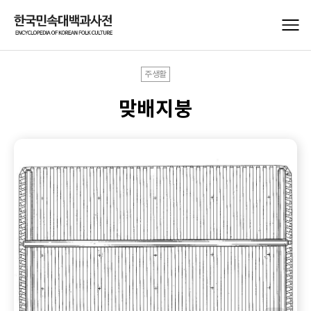
주생활
맞배지붕