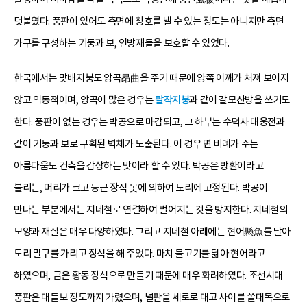
덧붙였다. 풍판이 있어도 측면에 창호를 낼 수 있는 정도는 아니지만 측면
가구를 구성하는 기둥과 보, 인방재들을 보호할 수 있었다.
한국에서는 맞배지붕도 앙곡昂曲을 주기 때문에 양쪽 어깨가 처져 보이지
않고 역동적이며, 앙곡이 많은 경우는
팔작지붕
과 같이 갈모산방을 쓰기도
한다. 풍판이 없는 경우는 박공으로 마감되고, 그 하부는 수덕사 대웅전과
같이 기둥과 보로 구획된 벽체가 노출된다. 이 경우 면 비례가 주는
아름다움도 건축을 감상하는 맛이라 할 수 있다. 박공은 방환이라고
불리는, 머리가 크고 둥근 장식 못에 의하여 도리에 고정된다. 박공이
만나는 부분에서는 지네철로 연결하여 벌어지는 것을 방지한다. 지네철의
모양과 재질은 매우 다양하였다. 그리고 지네철 아래에는 현어懸魚를 달아
도리 말구를 가리고 장식을 해 주었다. 마치 물고기를 닮아 현어라고
하였으며, 금은 황동 장식으로 만들기 때문에 매우 화려하였다. 조선시대
풍판은 대들보 정도까지 가렸으며, 널판을 세로로 대고 사이를 쫄대목으로