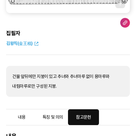
집필자
김왕직(金王稙)
건물 앞뒤에만 지붕이 있고 추녀와 추녀마루 없이 용마루와
내림마루로만 구성된 지붕.
내용
특징 및 의의
참고문헌