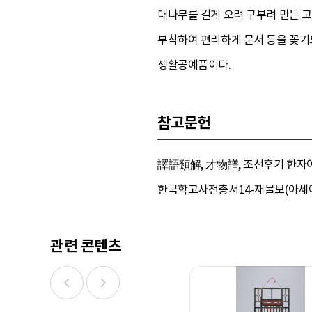
대나무를 길게 오려 구부려 만든 
부착하여 편리하게 문서 등을 꽂기
생활공예품이다.
참고문헌
譯語類解, 才物譜, 조선후기 한자어휘
한국학고사전총서14-재물보(아세아문화
관련 콘텐츠