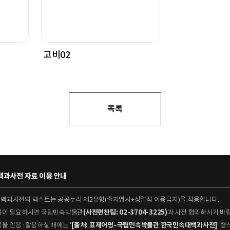
고비02
목록
과사전 자료 이용 안내
대백과사전의 텍스트는 공공누리 제2유형(출처명시+상업적 이용금지)을 적용합니다.
이용이 필요하시면 국립민속박물관
(사전편찬팀: 02-3704-3225)
과 사전 협의하시기 바
용을 인용·활용하실 때에는 '
[출처: 표제어명–국립민속박물관 한국민속대백과사전]
' 