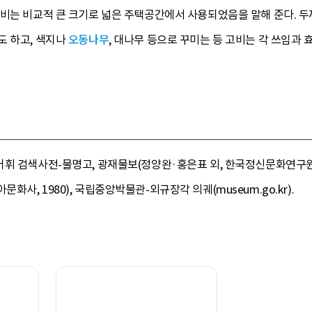
고비는 비교적 큰 크기로 넓은 주택공간에서 사용되었음을 말해 준다. 두
도 하고, 색지나
오동나무
, 대나무 등으로 꾸미는 등 고비는 각 쓰임과
 검색사전-물명고, 광재물보(정양완·홍은표 외, 한국정신문화연구원, 199
사, 1980), 국립중앙박물관-외규장각 의궤(museum.go.kr).