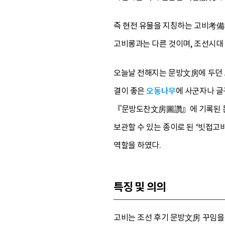
즉 현전 유물을 지칭하는 고비考備의
고비롱과는 다른 것이며, 조선시대 
오늘날 전해지는 문방文房에 두던 
결이 좋은
오동나무
에 사군자나 글
『문방도찬文房圖讚』에 기록된 문방
보관할 수 있는 종이로 된 ‘빗접고비
역할을 하였다.
특징 및 의의
고비는 조선 후기 문방文房 꾸밈을