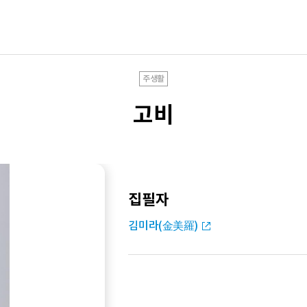
주생활
고비
집필자
김미라(金美羅)