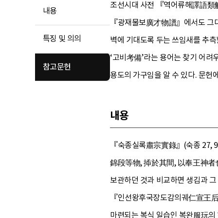
조선시대 사전 『역어류해譯語類解』
내용
『광재물보廣才物譜』에서도 그대로 
특징 및 의의
벽에 기대도록 두는 쓰임새를 추측할
‘고비考備’라는 용어는 찾기 어려우
참고문헌
용도의 가구임을 알 수 있다. 문헌
내용
『숙종실록肅宗實錄』(숙종 27, 9
錦段等物, 揷於其間, 以奉王神者也)
보관하던 것과 비교하면 생김과 그 
『인선왕후국장도감의궤仁宣王后國葬
마련되는 복식 일습인 복완服玩의 