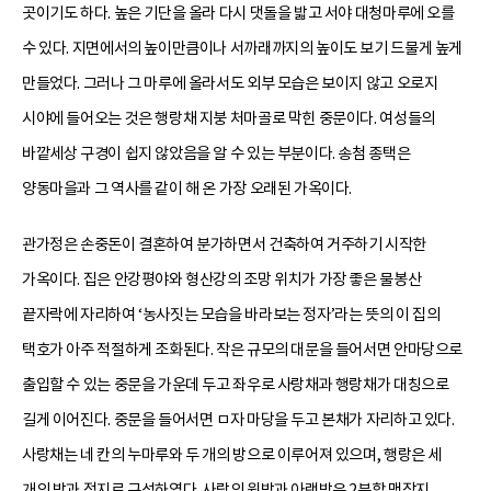
곳이기도 하다. 높은 기단을 올라 다시 댓돌을 밟고 서야 대청마루에 오를
수 있다. 지면에서의 높이만큼이나 서까래까지의 높이도 보기 드물게 높게
만들었다. 그러나 그 마루에 올라서도 외부 모습은 보이지 않고 오로지
시야에 들어오는 것은 행랑채 지붕 처마골로 막힌 중문이다. 여성들의
바깥세상 구경이 쉽지 않았음을 알 수 있는 부분이다. 송첨 종택은
양동마을과 그 역사를 같이 해 온 가장 오래된 가옥이다.
관가정은 손중돈이 결혼하여 분가하면서 건축하여 거주하기 시작한
가옥이다. 집은 안강평야와 형산강의 조망 위치가 가장 좋은 물봉산
끝자락에 자리하여 ‘농사짓는 모습을 바라보는 정자’라는 뜻의 이 집의
택호가 아주 적절하게 조화된다. 작은 규모의 대문을 들어서면 안마당으로
출입할 수 있는 중문을 가운데 두고 좌우로 사랑채과 행랑채가 대칭으로
길게 이어진다. 중문을 들어서면 ㅁ자 마당을 두고 본채가 자리하고 있다.
사랑채는 네 칸의 누마루와 두 개의 방으로 이루어져 있으며, 행랑은 세
개의 방과 정지로 구성하였다. 사랑의 윗방과 아랫방은 2분합 맹장지