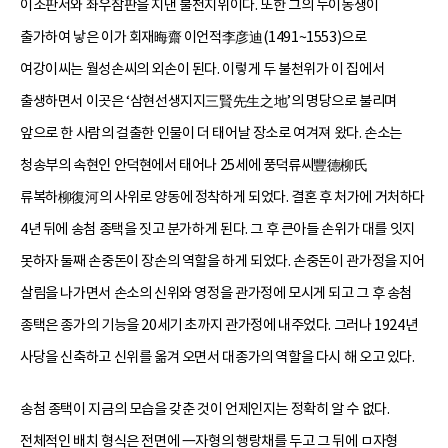
이조판서와 좌우참판을 지낸 불천지위이다. 또한 그의 누이동생이
출가하여 낳은 이가 회재晦齋 이언적李彦迪(1491~1553)으로
여강이씨는 월성손씨의 외손이 된다. 이렇게 두 불천위가 이 집에서
출생하면서 이곳은 ‘삼현선생지지三賢先生之地’의 명당으로 불리며
앞으로 한 사람의 걸출한 인물이 더 태어날 장소로 여겨져 왔다. 손소는
청송부의 속현인 안덕현에서 태어나 25세에 풍덕류씨豐德柳氏
류복하柳復河의 사위로 양동에 정착하게 되었다. 결혼 후 처가에 거처하다
4년 뒤에 송첨 종택을 짓고 분가하게 된다. 그 후 큰아들 손위가 대를 잇지
못하자 둘째 손중돈이 장손의 역할을 하게 되었다. 손중돈이 관가정을 지어
살림을 나가면서 손소의 신위와 영정을 관가정에 모시게 되고 그 후 송첨
종택은 종가의 기능을 20세기 초까지 관가정에 내주었다. 그러나 1924년
사당을 신축하고 신위를 옮겨 오면서 대종가의 역할을 다시 해 오고 있다.
송첨 종택이 지금의 모습을 갖춘 것이 언제인지는 정확히 알 수 없다.
전체적인 배치 형식은 전면에 一자형의 행랑채를 두고 그 뒤에 ㅁ자형