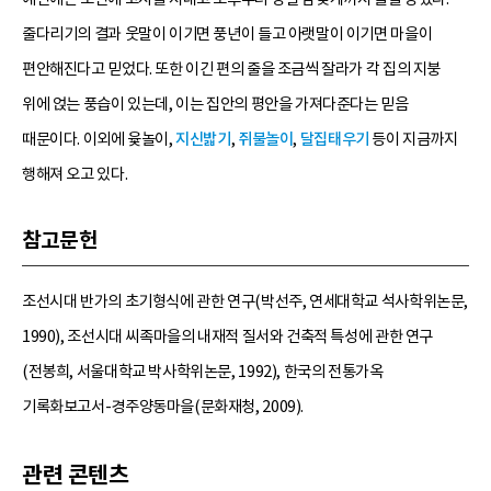
줄다리기의 결과 웃말이 이기면 풍년이 들고 아랫말이 이기면 마을이
편안해진다고 믿었다. 또한 이긴 편의 줄을 조금씩 잘라가 각 집의 지붕
위에 얹는 풍습이 있는데, 이는 집안의 평안을 가져다준다는 믿음
때문이다. 이외에 윷놀이,
지신밟기
,
쥐불놀이
,
달집태우기
등이 지금까지
행해져 오고 있다.
참고문헌
조선시대 반가의 초기형식에 관한 연구(박선주, 연세대학교 석사학위논문,
1990), 조선시대 씨족마을의 내재적 질서와 건축적 특성에 관한 연구
(전봉희, 서울대학교 박사학위논문, 1992), 한국의 전통가옥
기록화보고서-경주양동마을(문화재청, 2009).
관련 콘텐츠