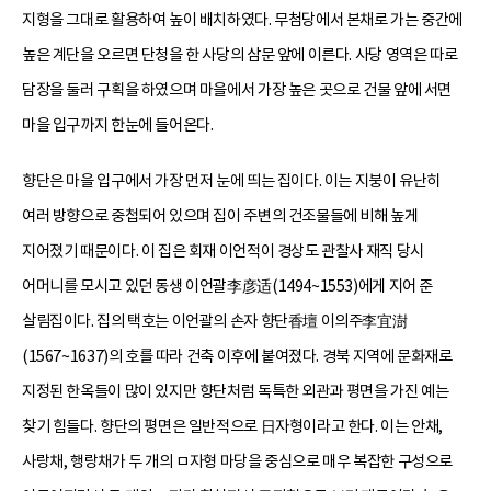
지형을 그대로 활용하여 높이 배치하였다. 무첨당에서 본채로 가는 중간에
높은 계단을 오르면 단청을 한 사당의 삼문 앞에 이른다. 사당 영역은 따로
담장을 둘러 구획을 하였으며 마을에서 가장 높은 곳으로 건물 앞에 서면
마을 입구까지 한눈에 들어온다.
향단은 마을 입구에서 가장 먼저 눈에 띄는 집이다. 이는 지붕이 유난히
여러 방향으로 중첩되어 있으며 집이 주변의 건조물들에 비해 높게
지어졌기 때문이다. 이 집은 회재 이언적이 경상도 관찰사 재직 당시
어머니를 모시고 있던 동생 이언괄李彦适(1494~1553)에게 지어 준
살림집이다. 집의 택호는 이언괄의 손자 향단香壇 이의주李宜澍
(1567~1637)의 호를 따라 건축 이후에 붙여졌다. 경북 지역에 문화재로
지정된 한옥들이 많이 있지만 향단처럼 독특한 외관과 평면을 가진 예는
찾기 힘들다. 향단의 평면은 일반적으로 日자형이라고 한다. 이는 안채,
사랑채, 행랑채가 두 개의 ㅁ자형 마당을 중심으로 매우 복잡한 구성으로