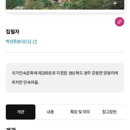
집필자
박선주(朴宣注)
국가민속문화재 제189호로 지정된 경상북도 경주 강동면 양동리에
위치한 민속마을.
개관
내용
특징 및 의의
참고문헌