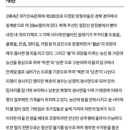
개관
1984년 국가민속문화재 제189호로 지정된 양동마을은 경북 경주에서
동북방으로 약 20㎞ 떨어져 있다. 북쪽 주산인 설창산 문정봉에서 뻗어
내린 네 개의 지맥과 그 지맥 사이에 만들어진 골짜기가 주거지를 두둥골,
물봉골, 안골, 장터골, 거림 등의 공간으로 분할하면서 ‘물勿’자 모양과
매우 흡사한 형국을 띠고 있다. 그리고 ‘물’자 모양을 이루는 능선 중 가운데
능선을 중심으로 하여 ‘하촌’과 ‘상촌’으로 구분되며 마을의 입구에서
안계安溪로 넘어가는 도로를 기준으로 하여 ‘북촌’과 ‘남촌’이 나뉜다.
지형이 경사지긴 했지만 북촌의 경우는 남향의 경사면으로 되어 있어
집자리를 잡기에 유리하나 남촌은 북향의 경사면을 이루기 때문에 아래의
평지 일부에만 가옥들이 위치하고 있다. 능선에 등을 안착시키고 골 사이에
터를 잡아 앉힌 기와집과 초가집들은 숲에 가려져 자연의 일부가 되고
이러한 마을 전경을 제대로 조망하려면 안산인 성주봉에 올라야 가능하다.
또한 멀리 전면으로는 형산강 줄기를 임수로 하여 풍부한 수자원을 품은