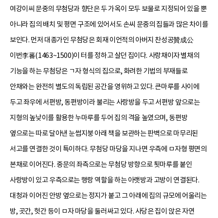
여강이씨 문중의 무첨당과 향단은 두 가옥이 모두 보물로 지정되어 있을 뿐
아니라 집의 배치 및 평면 구조에 있어서도 손씨 문중의 집들과 많은 차이를
보인다. 먼저 대종가인 무첨당은 회재 이언적의 아버지 찬성공贊成公
이번李蕃(1463~1500)이 터를 정하고 살던 집이다. 사랑채이자 별채의
기능을 하는 무첨당은 ㄱ자 형식의 집으로, 화려한 기법의 부재들로
안채와는 완전히 별도의 독립된 공간을 영위하고 있다. 큰마루를 사이에
두고 좌우에 서편방, 동편방이라 불리는 사랑방을 두고 서편방 앞으로는
지형의 높낮이를 활용한 누마루를 두어 집의 격을 높였으며, 동편방
옆으로는 따로 달아낸 눈썹지붕 아래 책을 보관하는 판벽으로 마무리된
서고를 연결한 것이 특이하다. 무첨당 마당을 지나면 우측에 ㅁ자형 평면의
본채로 이어진다. 중문의 좌측으로는 무첨당 방향으로 툇마루를 붙인
사랑방이 있고 우측으로는 행랑 역할을 하는 아랫방과 고방이 연결된다.
대청과 이어진 안방 옆으로는 정지가 붙고 그 아래에 집의 규모에 어울리는
방, 곳간, 헛간 등이 ㅁ자 마당을 둘러싸고 있다. 사당은 집이 앉은 자연