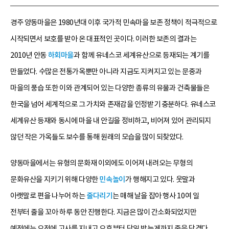
경주 양동마을은 1980년대 이후 국가적 민속마을 보존 정책이 적극적으로
시작되면서 보호를 받아 온 대표적인 곳이다. 이러한 보존의 결과는
2010년 안동
하회마을
과 함께 유네스코 세계유산으로 등재되는 계기를
만들었다. 수많은 전통가옥뿐만 아니라 지금도 지켜지고 있는 문중과
마을의 풍습 또한 이와 관계되어 있는 다양한 종류의 유물과 건축물들은
한국을 넘어 세계적으로 그 가치와 존재감을 인정받기 충분하다. 유네스코
세계유산 등재와 동시에 마을 내 안길을 정비하고, 비어져 있어 관리되지
않던 작은 가옥들도 보수를 통해 원래의 모습을 많이 되찾았다.
양동마을에서는 유형의 문화재 이외에도 이어져 내려오는 무형의
문화유산을 지키기 위해 다양한
민속놀이
가 행해지고 있다. 웃말과
아랫말로 편을 나누어 하는
줄다리기
는 매해 날을 잡아 행사 10여 일
전부터 줄을 꼬아 하루 동안 진행한다. 지금은 많이 간소화되었지만
예전에는 오전에 고사를 지내고 오후부터 당일 밤늦게까지 줄을 당겼다.