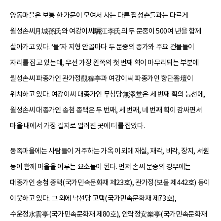
양동마을은 보통 한 가문이 모여서 사는 다른 집성촌들과는 다르게
월성손씨月城孫氏와 여강이씨驪江李氏의 두 문중이 500여 년을 함께
살아가고 있다. ‘물’자 지형 안골마다 두 문중의 종가와 주요 건물들이
자리를 잡고 있는데, 우선 가장 왼쪽의 첫 번째 획이 마무리되는 부분에
월성손씨 파종가인 관가정觀稼亭과 여강이씨 파종가인 향단香壇이
위치하고 있다. 여강이씨 대종가인 무첨당無添堂은 세 번째 획의 능선에,
월성손씨 대종가인 송첨 종택은 두 번째, 세 번째, 네 번째 획이 감싸면서
마을 내에서 가장 길지로 알려진 곳에 터를 잡았다.
동족마을에는 사람들이 거주하는 가옥 이외에 재실, 재각, 비각, 장지, 서원
등이 함께 마을을 이루는 요소들이 된다. 먼저 손씨 문중의 경우에는
대종가인 송첨 종택(국가민속문화재 제23호), 관가정(보물 제442호) 등이
이웃하고 있다. 그 외에 낙선당 고택(국가민속문화재 제73호),
수운정水雲亭(국가민속문화재 제80호), 안락정安樂亭(국가민속문화재