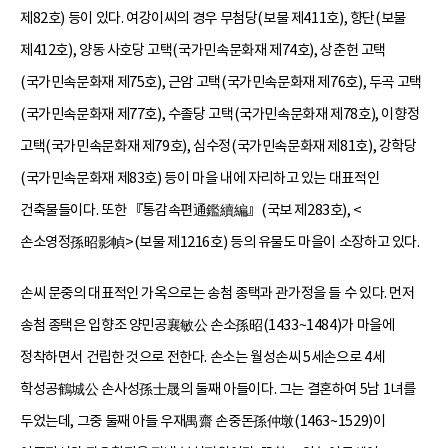
제82호) 등이 있다. 여강이씨의 경우 무첨당(보물 제411호), 향단(보물
제412호), 양동 사호당 고택(국가민속문화재 제74호), 상춘헌 고택
(국가민속문화재 제75호), 근암 고택(국가민속문화재 제76호), 두곡 고택
(국가민속문화재 제77호), 수졸당 고택(국가민속문화재 제78호), 이향정
고택(국가민속문화재 제79호), 심수정(국가민속문화재 제81호), 강학당
(국가민속문화재 제83호) 등이 마을 내에 자리하고 있는 대표적인
건축물들이다. 또한 『통감속편通鑑續編』(국보 제283호), <
손소영정孫昭影幀>(보물 제1216호) 등의 유물도 마을이 소장하고 있다.
손씨 문중의 대표적인 가옥으로는 송첨 종택과 관가정을 들 수 있다. 먼저
송첨 종택은 입향조 양민공襄敏公 손소孫昭(1433~1484)가 마을에
정착하면서 건립한 것으로 전한다. 손소는 월성손씨 5세손으로 4세
학성공鶴城公 손사성孫士晟의 둘째 아들이다. 그는 결혼하여 5남 1녀를
두었는데, 그중 둘째 아들 우재禺齋 손중돈孫仲墩(1463~1529)이