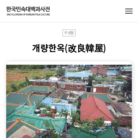
주생활
개량한옥(改良韓屋)