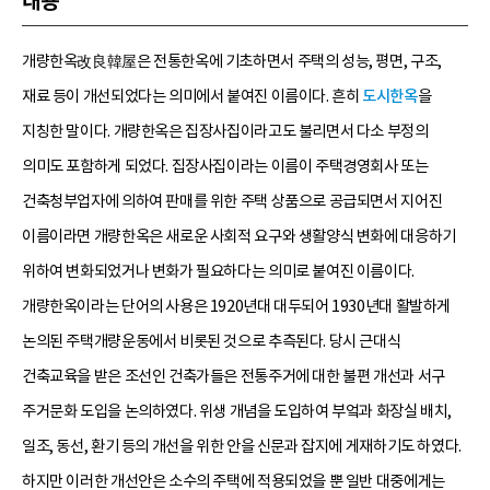
내용
개량한옥改良韓屋은 전통한옥에 기초하면서 주택의 성능, 평면, 구조,
재료 등이 개선되었다는 의미에서 붙여진 이름이다. 흔히
도시한옥
을
지칭한 말이다. 개량한옥은 집장사집이라고도 불리면서 다소 부정의
의미도 포함하게 되었다. 집장사집이라는 이름이 주택경영회사 또는
건축청부업자에 의하여 판매를 위한 주택 상품으로 공급되면서 지어진
이름이라면 개량한옥은 새로운 사회적 요구와 생활양식 변화에 대응하기
위하여 변화되었거나 변화가 필요하다는 의미로 붙여진 이름이다.
개량한옥이라는 단어의 사용은 1920년대 대두되어 1930년대 활발하게
논의된 주택개량운동에서 비롯된 것으로 추측된다. 당시 근대식
건축교육을 받은 조선인 건축가들은 전통주거에 대한 불편 개선과 서구
주거문화 도입을 논의하였다. 위생 개념을 도입하여 부엌과 화장실 배치,
일조, 동선, 환기 등의 개선을 위한 안을 신문과 잡지에 게재하기도 하였다.
하지만 이러한 개선안은 소수의 주택에 적용되었을 뿐 일반 대중에게는