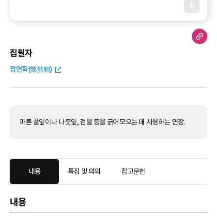
집필자
정연학(鄭然鶴)
마른 풀잎이나 나뭇잎, 검불 등을 긁어모으는 데 사용하는 연장.
내용
특징 및 의의
참고문헌
내용