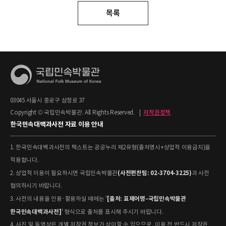
목록
03045 서울시 종로구 삼청로 37
Copyright © 국립민속박물관. All Rights Reserved.
|
저작권정책
한국민속대백과사전 자료 이용 안내
1. 한국민속대백과사전의 텍스트는 공공누리 제2유형(출처명시+상업적 이용금지)을
적용합니다.
(사전편찬팀: 02-3704-3225)
2. 상업적 이용이 필요하시면 국립민속박물관
과 사전
협의하시기 바랍니다.
[출처: 표제어명–국립민속박물관
3. 사전의 내용을 인용·활용하실 때에는 '
한국민속대백과사전]
' 형식으로 출처를 표시해 주시기 바랍니다.
4. 사진 및 동영상은 개별 저작권 정보가 상이할 수 있으므로, 이용 전 반드시 저작권