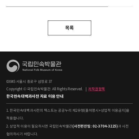
목록
03045 서울시 종로구 삼청로 37
Copyright © 국립민속박물관. All Rights Reserved.
|
저작권정책
한국민속대백과사전 자료 이용 안내
1. 한국민속대백과사전의 텍스트는 공공누리 제2유형(출처명시+상업적 이용금지)을
적용합니다.
(사전편찬팀: 02-3704-3225)
2. 상업적 이용이 필요하시면 국립민속박물관
과 사전
협의하시기 바랍니다.