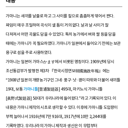
내용
가마니는 새끼를 날줄로 하고 그 사이를 짚으로 촘촘하게 엮어서 짠다.
짜임이 매우 조밀하여 곡식이 샐 틈이 거의 없다. 날과 날 사이가 잘
다져져서 어떤 곡물도 담을 수 있었다. 특히 농가에서 벼와 쌀 등을 담을
때에는 가마니가 꼭 필요하였다. 가마니가 일본에서 들어오기 전에는 보관
용구로 섬을 주로 사용하였다.
가마니는 일본어 가마스かます에서 비롯된 명칭이다. 1909년에 당시
조선통감부가 발행한 제3차 『한국시정연보韓國施政年報』에는
“1908년 일본의 개량농기구인 그네·풍구·낫·괭이 따위와 더불어 새끼틀
19대, 보통
가마니틀
[普通製筵器] 495대, 마키노식 가마니틀
[眞野式製筵器] 50대가 우리나라에 들어왔다.”라고 기록되어 있다. 이
내용은 가마니 제작의 시초로 생각할 수 있다. 이후에 가마니틀 도입량이
부쩍 늘어나서 1916년에 7만 916대, 1917년에 10만 2,244대를
기록하였다. 우리나라의 가마니 제작과 생산은 이 무렵부터