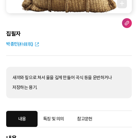
집필자
박종민(朴鍾珉)
새끼와 짚으로 쳐서 울을 깊게 만들어 곡식 등을 운반하거나
저장하는 용기.
내용
특징 및 의의
참고문헌