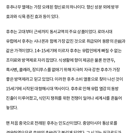
후추나무 열매는 가장 오래된 향신료의 하나이다. 향신 성분 외에 방부
효과와 식욕 증진 효과 등이 있다.
후추는 고대부터 근세까지 동서교역의 주요 상품이었다. 로마시대
유럽에서 후추는 시나몬과 함께 가장 값진 것으로 취급되어 동량의 은銀과
같은 가격이었다. 14~15세기에 이르자 후추는 유럽인에게 빠질 수 없는
조미료와 방역제로 자리 잡았다. 식생활에 향미 제공은 물론 천연두,
흑사병, 콜레라, 장티푸스를 없애기 위해 지극히 자극 강한 후추가 가장
좋은 방역제라고 믿고 있었다. 이러한 후추 소비 열풍으로 찾아 나선 것이
15세기에 시작된 대항해시대 역사이다. 후추로 인해 유럽 열강의 동방
진출이 이루어졌고, 식민지 쟁취를 위한 전쟁이 일어나 세계사를 흔들어
놓았다.
맨 처음 중국으로 전래된 후추는 인도산이었다. 중앙아시아 통상로를
경유하였으므로 호胡의 초椒라고 불리게 되었다. 그 시기는 실크로드가