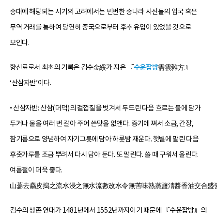
송대에 해당되는 시기의 고려에서는 빈번한 송나라 사신들의 입국 혹은
무역 거래를 통하여 당연히 중국으로부터 후추 유입이 있었을 것으로
보인다.
향신료로서 최초의 기록은 김수金綏가 지은 『
수운잡방
需雲雜方』
‘산삼자반’이다.
• 산삼자반: 산삼(더덕)의 겉껍질을 벗겨서 두드린 다음 흐르는 물에 담가
두거나 물을 여러 번 갈아 주어 쓴맛을 없앤다. 증기에 쪄서 소금, 간장,
참기름으로 양념하여 자기그릇에 담아 하룻밤 재운다. 햇볕에 말린 다음
후춧가루를 조금 뿌려서 다시 담아 둔다. 또 말린다. 쓸 때 구워서 올린다.
여름철이 더욱 좋다.
山蔘去麤皮搗之流水浸之無水流數改水令無苦味熟蒸鹽淸醬香油交合盛
김수의 생존 연대가 1481년에서 1552년까지이기 때문에 『수운잡방』의