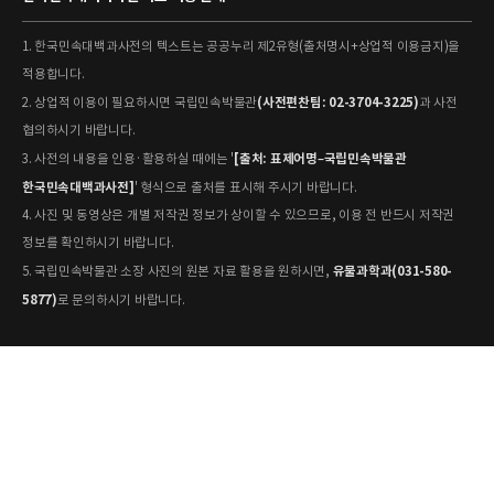
1. 한국민속대백과사전의 텍스트는 공공누리 제2유형(출처명시+상업적 이용금지)을
적용합니다.
(사전편찬팀: 02-3704-3225)
2. 상업적 이용이 필요하시면 국립민속박물관
과 사전
협의하시기 바랍니다.
[출처: 표제어명–국립민속박물관
3. 사전의 내용을 인용·활용하실 때에는 '
한국민속대백과사전]
' 형식으로 출처를 표시해 주시기 바랍니다.
4. 사진 및 동영상은 개별 저작권 정보가 상이할 수 있으므로, 이용 전 반드시 저작권
정보를 확인하시기 바랍니다.
유물과학과(031-580-
5. 국립민속박물관 소장 사진의 원본 자료 활용을 원하시면,
5877)
로 문의하시기 바랍니다.