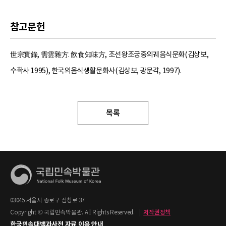
참고문헌
世宗實錄, 需雲雜方. 飮食知味方, 조선왕조궁중의궤음식문화(김상보,
수학사 1995), 한국의음식생활문화사(김상보, 광문각, 1997).
목록
03045 서울시 종로구 삼청로 37
Copyright © 국립민속박물관. All Rights Reserved.
|
저작권정책
한국민속대백과사전 자료 이용 안내