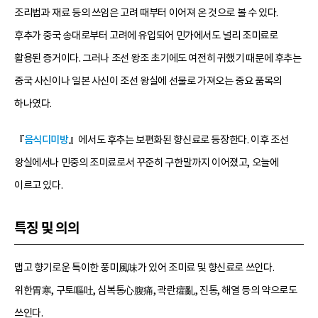
조리법과 재료 등의 쓰임은 고려 때부터 이어져 온 것으로 볼 수 있다.
후추가 중국 송대로부터 고려에 유입되어 민가에서도 널리 조미료로
활용된 증거이다. 그러나 조선 왕조 초기에도 여전히 귀했기 때문에 후추는
중국 사신이나 일본 사신이 조선 왕실에 선물로 가져오는 중요 품목의
하나였다.
『
음식디미방
』에서도 후추는 보편화된 향신료로 등장한다. 이후 조선
왕실에서나 민중의 조미료로서 꾸준히 구한말까지 이어졌고, 오늘에
이르고 있다.
특징 및 의의
맵고 향기로운 특이한 풍미風味가 있어 조미료 및 향신료로 쓰인다.
위한胃寒, 구토嘔吐, 심복통心腹痛, 곽란癨亂, 진통, 해열 등의 약으로도
쓰인다.