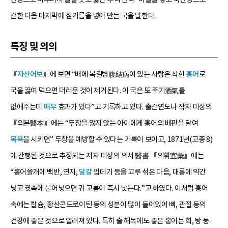
간한 다음 마지막에 참기름을 넣어 만든 국을 말한다.
특징 및 의의
『
자산어보
』에 보면 “배에 복결병腹結病이 있는 사람은 삭힌
홍어
로
국을 끓여 먹으면 더러운 것이 제거된다. 이 국은 또 주기酒氣를
없애주는데
매우
효과가 있다”고 기록하고 있다. 출간연도나 작자 미상의
『의본醫本』에는 “두창을 앓지 않는 아이에게 홍어의 배판을 달여
목욕
을 시키면” 두창을 예방할 수 있다는 기록이 보이고, 1871년(고종 8)
에 간행된 것으로 추정되는 저자 미상의 의서 醫書 『의휘宜彙』에는
“홍어쓸개에 백반, 연지,
달걀
껍데기 등을 고루 섞은 다음, 대롱에 약간
넣고 귓속에 불어넣으면 귀 고름이 즉시 낫는다.”고 하였다. 이처럼 홍어
속에는 칼슘, 황산콘드로이틴 등의 성분이 많이 들어있어 뼈, 관절 등의
건강에 좋은 것으로 알려져 있다. 특히 술 해독에도 좋은 홍어는 회, 탕 등