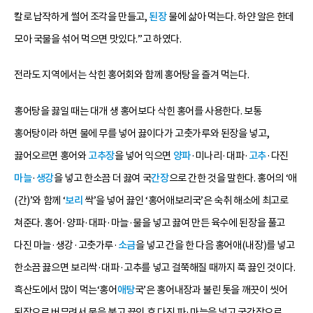
칼로 납작하게 썰어 조각을 만들고,
된장
물에 삶아 먹는다. 하얀 알은 한데
모아 국물을 섞어 먹으면 맛있다.”고 하였다.
전라도 지역에서는 삭힌 홍어회와 함께 홍어탕을 즐겨 먹는다.
홍어탕을 끓일 때는 대개 생 홍어보다 삭힌 홍어를 사용한다. 보통
홍어탕이라 하면 물에 무를 넣어 끓이다가 고춧가루와 된장을 넣고,
끓어오르면 홍어와
고추장
을 넣어 익으면
양파
·미나리·대파·
고추
·다진
마늘
·
생강
을 넣고 한소끔 더 끓여 국
간장
으로 간한 것을 말한다. 홍어의 ‘애
(간)’와 함께 ‘
보리
싹’을 넣어 끓인 ‘홍어애보리국’은 숙취 해소에 최고로
쳐준다. 홍어·양파·대파·마늘·물을 넣고 끓여 만든 육수에 된장을 풀고
다진 마늘·생강·고춧가루·
소금
을 넣고 간을 한 다음 홍어애(내장)를 넣고
한소끔 끓으면 보리싹·대파·고추를 넣고 걸쭉해질 때까지 푹 끓인 것이다.
흑산도에서 많이 먹는‘홍어
애탕
국’은 홍어내장과 불린 톳을 깨끗이 씻어
된장으로 버무려서 물을 붓고 끓인 후 다진 파·마늘을 넣고 국간장으로