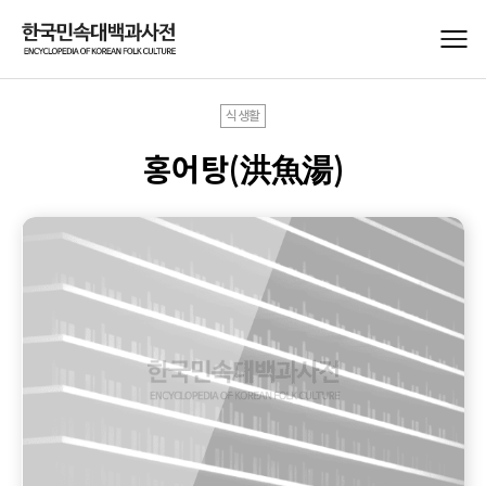
식생활
홍어탕(洪魚湯)