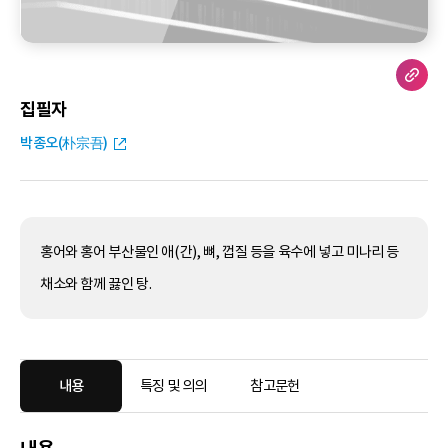
집필자
박종오(朴宗吾)
홍어와 홍어 부산물인 애(간), 뼈, 껍질 등을 육수에 넣고 미나리 등
채소와 함께 끓인 탕.
내용
특징 및 의의
참고문헌