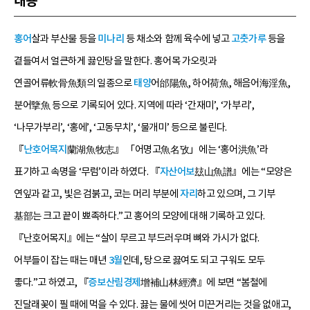
내용
홍어
살과 부산물 등을
미나리
등 채소와 함께 육수에 넣고
고춧가루
등을
곁들여서 얼큰하게 끓인탕을 말한다. 홍어목 가오릿과
연골어류軟骨魚類의 일종으로
태양
어邰陽魚, 하어荷魚, 해음어海淫魚,
분어擥魚 등으로 기록되어 있다. 지역에 따라 ‘간재미’, ‘가부리’,
‘나무가부리’, ‘홍에’, ‘고동무치’, ‘물개미’ 등으로 불린다.
『
난호어목지
蘭湖魚牧志』 「어명고魚名攷」에는 ‘홍어洪魚’라
표기하고 속명을 ‘무럼’이라 하였다. 『
자산어보
玆山魚譜』에는 “모양은
연잎과 같고, 빛은 검붉고, 코는 머리 부분에
자리
하고 있으며, 그 기부
基部는 크고 끝이 뾰족하다.”고 홍어의 모양에 대해 기록하고 있다.
『난호어목지』에는 “살이 무르고 부드러우며 뼈와 가시가 없다.
어부들이 잡는 때는 매년
3월
인데, 탕으로 끓여도 되고 구워도 모두
좋다.”고 하였고, 『
증보산림경제
增補山林經濟』에 보면 “봄철에
진달래꽃이 필 때에 먹을 수 있다. 끓는 물에 씻어 미끈거리는 것을 없애고,