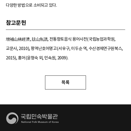
다양한 방법으로 소비되고 있다.
참고문헌
增補山林經濟, 玆山魚譜, 전통향토음식 용어사전(국립농업과학원,
교문사, 2010), 평역난호어명고(서유구, 이두순 역, 수산경제연구원북스,
2015), 홍어(윤형숙 외, 민속원, 2009).
목록