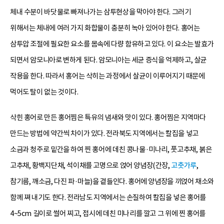
체내 수분이 바닷물로 빠져나가는 삼투현상을 막아야 한다. 그러기
위해서는 체내에 여러 가지 화합물이 충분히 녹아 있어야 한다. 홍어는
삼투압 조절에 필요한 요소를 몸속에 다량 함유하고 있다. 이 요소는 발효가
되면서 암모니아로 변하게 된다. 암모니아는 세균 증식을 억제하고, 살균
작용을 한다. 따라서 홍어는 삭히는 과정에서 살균이 이루어지기 때문에
먹어도 탈이 없는 것이다.
삭힌 홍어로 만든 홍어찜은 특유의 냄새와 맛이 있다. 홍어찜은 지역마다
만드는 방법에 약간씩 차이가 있다. 전라북도 지역에서는 칼집을 넣고
소금과 청주로 밑간을 하여 찐 홍어에 데친 콩나물·미나리, 풋고추채, 붉은
고추채, 황백지단채, 석이채를 고명으로 얹어 양념장(간장,
고춧가루
,
참기름, 깨소금, 다진 파·마늘)을 곁들인다. 홍어에 양념장을 끼얹어 채소와
함께 쪄 내기도 한다. 전라남도 지역에서는 손질하여 칼집을 넣은 홍어를
4~5cm 길이로 썰어 찌고, 접시에 데친 미나리를 깔고 그 위에 찐 홍어를