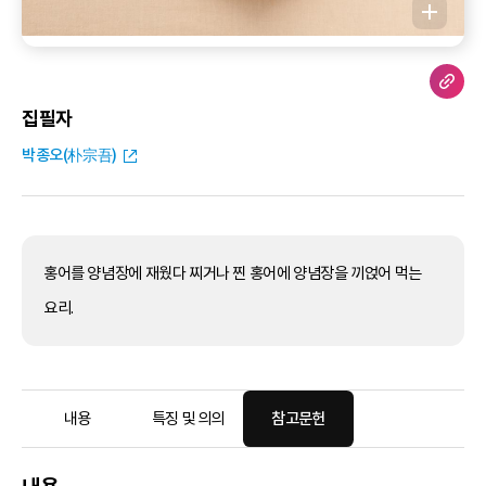
집필자
박종오(朴宗吾)
홍어를 양념장에 재웠다 찌거나 찐 홍어에 양념장을 끼얹어 먹는
요리.
내용
특징 및 의의
참고문헌