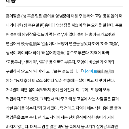
내용
홍어찜은 (생 혹은 말린)홍어를 양념장에 재운 후 통깨와 고명 등을 얹어 쪄
내거나 찐 (생 혹은 말린)홍어에 양념장을 끼얹어 먹는 요리를 말한다. 주로
찐 홍어에 양념장을 곁들여 먹는 경우가 많다. 홍어는 홍어목 가오릿과
연골어류 軟骨魚類의 일종이다. 모양이 연잎을 닮았다 하여 ‘하어 荷魚’,
생식이 괴이하다 하여 ‘해음어海淫魚’ 등으로 부른다. 지역에 따라
‘고동무치’, ‘물개미’, ‘홍에’ 등으로도 부른다. 모양이 비슷한 가오리와
구별하지 않고 ‘간재미’라고 부르는 곳도 있다. 『
자산어보
玆山魚譜』
에는 “동지 후에 비로소 잡히나 입춘 전후에는 살이 찌고 제 맛이 난다.
2~4월이 되면 몸이 쇠약해져 맛이 떨어진다. 회, 구이, 포 등에 모두
적합하다.”고 하였다. 그러면서 “나주 가까운 고을에 사는 사람들은 즐겨
삭힌 홍어를 먹는다.”라고 하였다. 즉 전라도 지역에서는 삭힌 홍어를 즐겨
먹었음을 보여 준다. 전라도 지역에서는 잔치음식에 삭힌 홍어가 거의
빠지지 않는다. 대체로 염분 많은 바닷물 속에서 물고기가 살아남으려면