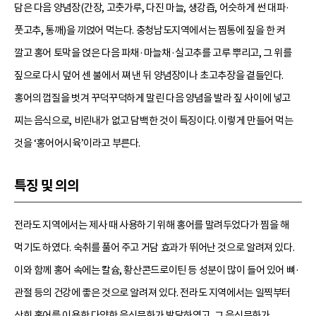
담은 다음 양념장(간장, 고춧가루, 다진 마늘, 생강즙, 어슷하게 썬 대파·
풋고추, 통깨)을 끼얹어 먹는다. 충청남도지역에서는 찜통에 짚을 한 켜
깔고 홍어 토막을 얹은 다음 파채·마늘채·실고추를 고루 뿌리고, 그 위를
짚으로 다시 덮어 센 불에서 쪄 낸 뒤 양념장이나 초고추장을 곁들인다.
홍어의 껍질을 벗겨 꾸덕꾸덕하게 말린 다음 양념을 발라 짚 사이에 넣고
찌는 음식으로, 비린내가 없고 담백한 것이 특징이다. 이렇게 만들어 먹는
것을 ‘홍어어시육’이라고 부른다.
특징 및 의의
전라도 지역에서는 제사 때 사용하기 위해 홍어를 말려두었다가 찜을 해
먹기도 하였다. 숙취를 풀어 주고 거담 효과가 뛰어난 것으로 알려져 있다.
이와 함께 홍어 속에는 칼슘, 황산콘드로이틴 등 성분이 많이 들어 있어 뼈·
관절 등의 건강에 좋은 것으로 알려져 있다. 전라도 지역에서는 일찍부터
삭힌 홍어를 이용한 다양한 음식문화가 발달하였고, 그 음식문화가