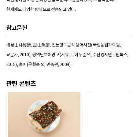
현재에도 다양한 방식으로 전승되고 있다.
참고문헌
增補山林經濟, 玆山魚譜, 전통향토음식 용어사전(국립농업과학원,
교문사, 2010), 평역난호어명고(서유구, 이두순 역, 수산경제연구원북스,
2015), 홍어(윤형숙 외, 민속원, 2009).
관련 콘텐츠