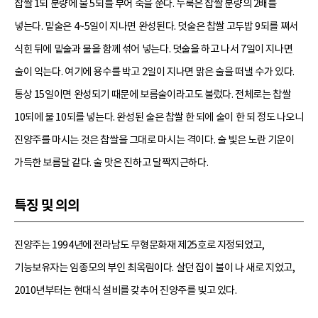
찹쌀 1되 분량에 물 5되를 부어 죽을 쑨다. 누룩은 찹쌀 분량의 2배를
넣는다. 밑술은 4~5일이 지나면 완성된다. 덧술은 찹쌀 고두밥 9되를 쪄서
식힌 뒤에 밑술과 물을 함께 섞어 넣는다. 덧술을 하고 나서 7일이 지나면
술이 익는다. 여기에 용수를 박고 2일이 지나면 맑은 술을 떠낼 수가 있다.
통상 15일이면 완성되기 때문에 보름술이라고도 불렀다. 전체로는 찹쌀
10되에 물 10되를 넣는다. 완성된 술은 찹쌀 한 되에 술이 한 되 정도 나오니
진양주를 마시는 것은 찹쌀을 그대로 마시는 격이다. 술 빛은 노란 기운이
가득한 보름달 같다. 술 맛은 진하고 달짝지근하다.
특징 및 의의
진양주는 1994년에 전라남도 무형문화재 제25호로 지정되었고,
기능보유자는 임종모의 부인 최옥림이다. 살던 집이 불이 나 새로 지었고,
2010년부터는 현대식 설비를 갖추어 진양주를 빚고 있다.