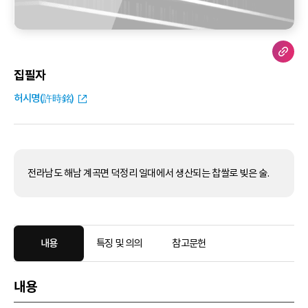
집필자
허시명(許時銘)
전라남도 해남 계곡면 덕정리 일대에서 생산되는 찹쌀로 빚은 술.
내용
특징 및 의의
참고문헌
내용