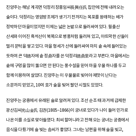
진양주는 해남 계곡면 덕정리 장흥임씨長興任氏 집안에 전해 내려오는
술이다. 덕정리는 영암방조제가 생기기 전까지는 목포를 왕래하는 배가
정박하던 마을이었지만 이제는 넓은 논밭으로 둘러싸여 있다. 월출산
산세와 이어진 흑석산이 북쪽으로 병풍처럼 둘러쳐 있고, 야트막한 산들이
멀리 문턱을 쌓고 있다. 마을 형세가 산에 둘러싸여 마치 솥 속에 들어있는
듯하여 큰 덕德자에 솥 정鼎자를 쓴 덕정리德鼎里라고 부른다. 마을에서는
솥에 구멍을 많이 뚫으면 안 된다는 풍수설을 믿어 마을 우물 하나를 두고
함께 이용하며 살았다. 진양주는 이 우물물로 빚어야 제맛이 난다는
소문까지 얻었고, 10여 호가 술을 빚어 팔던 시절도 있었다.
진양주는 궁중에서 유래된 술로 알려져 있다. 조선 순조 때 과거에 급제한
광산김씨光山金氏 김권(1805~1866)이 궁녀로 있다가 나이 들어 민가로
나온 이를 소실로 맞아들였다. 최씨 할머니라고 전해 오는 궁녀는 궁중에서
음식을 다뤘기에 술 빚는 솜씨가 좋았다. 그녀는 남편을 위해 술을 빚고,