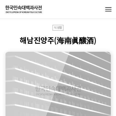
식생활
해남진양주(海南眞釀酒)