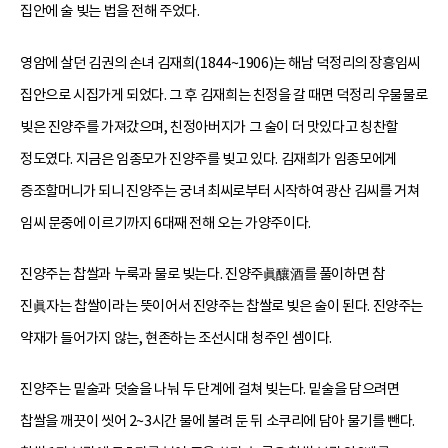
집안에 술 빚는 법을 전해 주었다.
영암에 살던 김권의 손녀 김재희(1844~1906)는 해남 덕정리의 장흥임씨
집안으로 시집가게 되었다. 그 후 김재희는 친정을 갈 때면 덕정리 우물물로
빚은 진양주를 가져갔으며, 친정아버지가 그 술이 더 맛있다고 칭찬할
정도였다. 지금은 임종모가 진양주를 빚고 있다. 김재희가 임종모에게
증조할머니가 되니 진양주는 궁녀 최씨로부터 시작하여 광산 김씨를 거쳐
임씨 문중에 이르기까지 6대째 전해 오는 가양주이다.
진양주는 찹쌀과 누룩과 물로 빚는다. 진양주眞釀酒를 풀이하면 참
진眞자는 찹쌀이라는 뜻이어서 진양주는 찹쌀로 빚은 술이 된다. 진양주는
약재가 들어가지 않는, 현존하는 조선시대 청주인 셈이다.
진양주는 밑술과 덧술을 나눠 두 단계에 걸쳐 빚는다. 밑술을 담으려면
찹쌀을 깨끗이 씻어 2~3시간 물에 불려 둔 뒤 소쿠리에 담아 물기를 뺀다.