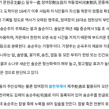
 문헌공文獻公 일두一蠹 정여창鄭汝昌의 하동정씨河東鄭氏 문중에서 5
. 도학이란 16세기 이후 사림파 지식인들이 자신들 학문의 정통성 확
록될 정도로 역사가 오래된 명주로, 정여창의 16대손 정천상의 부
송순주의 주재료는 쌀과 솔순이다. 솔잎은 매년 4월 중순에서 5월 초 
사용하며, 저온에서 천천히 오랜 숙성 시간을 거치기 때문에 부드러운 
양주 등으로 분류한다. 송순주는 가향주이다. 가향주는 순곡주의 재료와 각
나무는 잎, 솔방울, 꽃가루, 송진, 껍질 등 모든 부위가 한방 또는 민
결과 소나무 새순인 솔순은 항산화력이 매우 높고, 항고혈압 효과가 높으
은 것으로 판단되고 있다.
비들의 주안상에는 물론 정여창의
불천위제사
제주祭酒로 활용되어 오던 
전라북도 김제의 송순주松筍酒로 이미 등록되어 있어 송순주를 한글로 
 송순주는 찹쌀 죽에 누룩을 섞어 밑술을 만든다. 찹쌀 죽은 전분의 