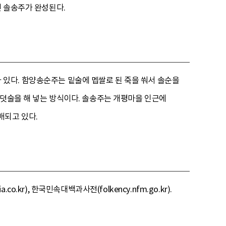
면 솔송주가 완성된다.
있다. 함양송순주는 밑술에 멥쌀로 된 죽을 쒀서 솔순을
 덧술을 해 넣는 방식이다. 솔송주는 개평마을 인근에
매되고 있다.
o.kr), 한국민속대백과사전(folkency.nfm.go.kr).