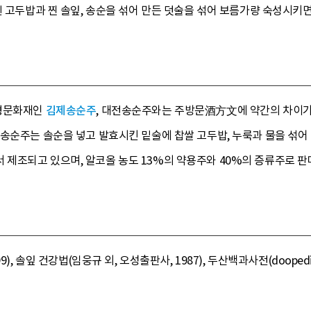
힌 고두밥과 찐 솔잎, 송순을 섞어 만든 덧술을 섞어 보름가량 숙성시키
무형문화재인
김제송순주
, 대전송순주와는 주방문酒方文에 약간의 차이가 
송순주는 솔순을 넣고 발효시킨 밑술에 찹쌀 고두밥, 누룩과 물을 섞어
제조되고 있으며, 알코올 농도 13%의 약용주와 40%의 증류주로 판
, 솔잎 건강법(임웅규 외, 오성출판사, 1987), 두산백과사전(doopedia.c