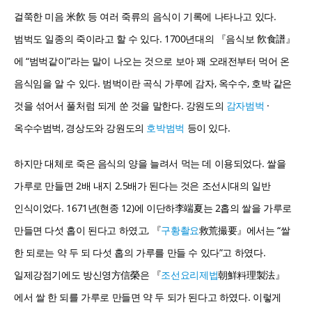
걸쭉한 미음 米飮 등 여러 죽류의 음식이 기록에 나타나고 있다.
범벅도 일종의 죽이라고 할 수 있다. 1700년대의 『음식보 飮食譜』
에 “범벅같이”라는 말이 나오는 것으로 보아 꽤 오래전부터 먹어 온
음식임을 알 수 있다. 범벅이란 곡식 가루에 감자, 옥수수, 호박 같은
것을 섞어서 풀처럼 되게 쑨 것을 말한다. 강원도의
감자범벅
·
옥수수범벅, 경상도와 강원도의
호박범벅
등이 있다.
하지만 대체로 죽은 음식의 양을 늘려서 먹는 데 이용되었다. 쌀을
가루로 만들면 2배 내지 2.5배가 된다는 것은 조선시대의 일반
인식이었다. 1671년(현종 12)에 이단하李端夏는 2홉의 쌀을 가루로
만들면 다섯 홉이 된다고 하였고, 『
구황촬요
救荒撮要』에서는 “쌀
한 되로는 약 두 되 다섯 홉의 가루를 만들 수 있다”고 하였다.
일제강점기에도 방신영方信榮은 『
조선요리제법
朝鮮料理製法』
에서 쌀 한 되를 가루로 만들면 약 두 되가 된다고 하였다. 이렇게