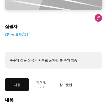
집필자
김태완(金泰完)
수수와 같은 잡곡의 가루로 풀처럼 쑨 죽의 일종.
특징 및
내용
참고문헌
의의
내용