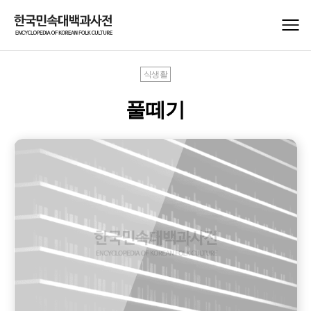
식생활
풀떼기