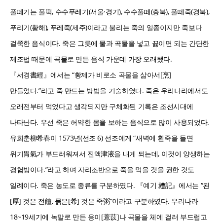
풀떼기는 풀떡, 수수푸레기(서울·경기), 수수풀떼(충북), 풀떼죽(경북),
푸리기(황해), 푸레죽(제주)이라고 불리는 죽의 일종이지만 죽보다
걸쭉한 음식이다. 죽은 그릇에 물과 곡물을 넣고 끓이면 되는 간단한
제조법 때문에 곡물로 만든 음식 가운데 가장 오래됐다.
『서경書經』에서는 “황제가 비로소 곡물을 삶아서[烹]
만들었다.”라고 죽 만드는 방법을 기술하였다. 죽은 우리나라에서도
오래전부터 먹었다고 생각되지만 구체화된 기록은 조선시대에
나타난다. 우선 죽은 허약한 몸을 보하는 음식으로 많이 사용되었다.
유희춘柳希春이 1573년(선조 6) 선조에게 “새벽에 흰죽을 들면
위기胃氣가 부드러워져서 진액津液을 내게 되는데, 이것이 양생하는
경험방이다.”라고 하며 자리조반으로 죽을 먹을 것을 권한 것도
일례이다. 죽은 농도로 종류를 구분하였다. 『예기 禮記』에서는 “된
[厚] 것은 전饘, 묽은[希] 것은 죽粥”이라고 구분하였다. 우리나라
18~19세기에 녹말로 만든 응이[薏苡]나 곡물을 체에 걸러 부드럽고