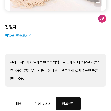
집필자
이영은(李英恩)
전라도 지역에서 밀가루 반죽을 방망이로 얇게 민 다음 칼로 가늘게
썬 국수를 팥을 삶아 거른 국물에 넣고 걸쭉하게 끓여 먹는 여름철
별미 국수.
내용
특징 및 의의
참고문헌