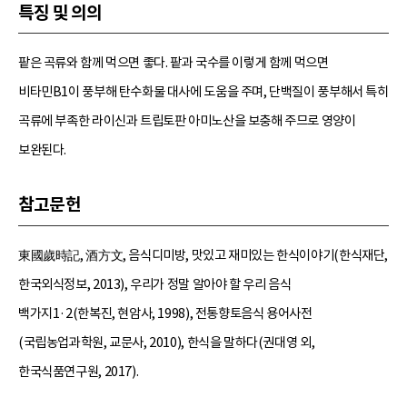
특징 및 의의
팥은 곡류와 함께 먹으면 좋다. 팥과 국수를 이렇게 함께 먹으면
비타민B1이 풍부해 탄수화물 대사에 도움을 주며, 단백질이 풍부해서 특히
곡류에 부족한 라이신과 트립토판 아미노산을 보충해 주므로 영양이
보완된다.
참고문헌
東國歲時記, 酒方文, 음식디미방, 맛있고 재미있는 한식이야기(한식재단,
한국외식정보, 2013), 우리가 정말 알아야 할 우리 음식
백가지1·2(한복진, 현암사, 1998), 전통향토음식 용어사전
(국립농업과학원, 교문사, 2010), 한식을 말하다(권대영 외,
한국식품연구원, 2017).