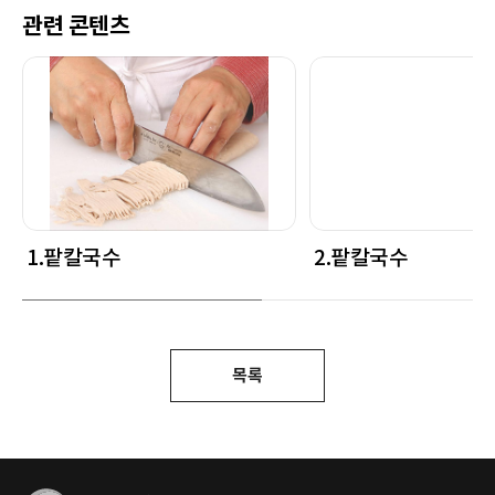
관련 콘텐츠
1.팥칼국수
2.팥칼국수
목록