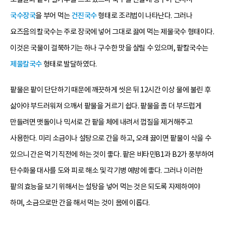
국수장국
을 부어 먹는
건진국수
형태로 조리법이 나타난다. 그러나
요즈음의 칼국수는 주로 장국에 넣어 그대로 끓여 먹는 제물국수 형태이다.
이것은 국물이 걸쭉하기는 하나 구수한 맛을 살릴 수 있으며, 팥칼국수는
제물칼국수
형태로 발달하였다.
팥물은 팥이 단단하기 때문에 깨끗하게 씻은 뒤 12시간 이상 물에 불린 후
삶아야 부드러워져 으깨서 팥물을 거르기 쉽다. 팥물을 좀 더 부드럽게
만들려면 맷돌이나 믹서로 간 팥을 체에 내려서 껍질을 제거해주고
사용한다. 미리 소금이나 설탕으로 간을 하고, 오래 끓이면 팥물이 삭을 수
있으니 간은 먹기 직전에 하는 것이 좋다. 팥은 비타민B1과 B2가 풍부하여
탄수화물 대사를 도와 피로 해소 및 각기병 예방에 좋다. 그러나 이러한
팥의 효능을 보기 위해서는 설탕을 넣어 먹는 것은 되도록 자제하여야
하며, 소금으로만 간을 해서 먹는 것이 몸에 이롭다.