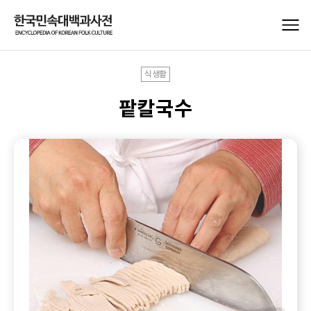
식생활
팥칼국수