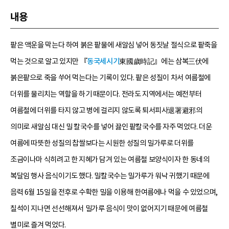
내용
팥은 액운을 막는다 하여 붉은 팥물에 새알심 넣어 동짓날 절식으로 팥죽을
먹는 것으로 알고 있지만 『
동국세시기
東國歲時記』에는 삼복三伏에
붉은팥으로 죽을 쑤어 먹는다는 기록이 있다. 팥은 성질이 차서 여름철에
더위를 물리치는 역할을 하기 때문이다. 전라도 지역에서는 예전부터
여름철에 더위를 타지 않고 병에 걸리지 않도록 퇴서피사退署避邪의
의미로 새알심 대신 밀 칼국수를 넣어 끓인 팥칼국수를 자주 먹었다. 더운
여름에 따뜻한 성질의 찹쌀보다는 시원한 성질의 밀가루로 더위를
조금이나마 식히려고 한 지혜가 담겨 있는 여름철 보양식이자 한 동네의
복달임 행사 음식이기도 했다. 밀칼국수는 밀가루가 워낙 귀했기 때문에
음력 6월 15일을 전후로 수확한 밀을 이용해 한여름에나 먹을 수 있었으며,
칠석이 지나면 선선해져서 밀가루 음식이 맛이 없어지기 때문에 여름철
별미로 즐겨 먹었다.