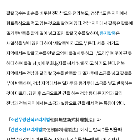
팥칼국수는 화순을 비롯한 전라남도와 전라북도, 경상남도 등 지역에서
향토음식으로 먹고 있는 것으로 알려져 있다. 전남 지역에서 팥죽은 팥물에
밀가루반죽을 얇게 밀어 넣고 끓인 팥칼국수를 말하며,
동지팥죽
은
새알심을 넣어 끓인다 하여 ‘새알죽’이라고도 부른다. 서울·경기도
지역에서는 팥칼국수를 면발 모양이 물결치듯 하고 부드러우며 꽃이 핀 듯
하다 하여 물결 낭浪에 꽃 화花자를 써서 ‘낭화’라고 하기도 한다. 전북
지역에서는 전남과 달리 칼국수를 반죽할 때 밀가루에 소금을 넣고 팥물을
부어 반죽하며, 경남 지역에서는 밀가루와 콩가루에 소금을 넣고 반죽하는
것이 다르다. 끓인 후 소금으로만 간을 하는 경남 등 다른 지역과 달리
전남과 전북 지역에서는 소금과 설탕으로 간을 해서 먹는 특징이 있다.
『
조선무쌍신식요리제법
朝鮮無雙新式料理製法』과
『
간편조선요리제법
簡便朝鮮料理製法』에서는 칼국수를 빚을 때
오늘날과 같이 밀가루를 쓰고 있으나 국수를 찬물에 헹구어 건져서