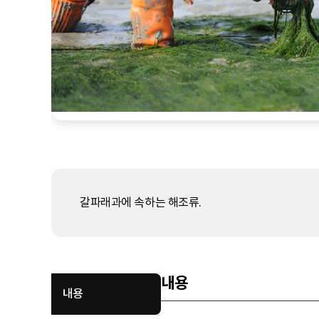
갈파래과에 속하는 해조류.
내용
내용