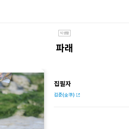
식생활
파래
집필자
김준(金準)