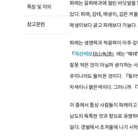
파래는 갈파래과에 딸린 바닷말을 통
특징 및 의의
있다. 파래, 감태, 매생이, 김은
참고문헌
매생이보다 굵고 파래보다 가늘다.
파래는 생명력과 적응력이 아주 강하
『
자산어보
玆山魚譜』에는 ‘해태’라
잘못 적은 것이 아닐까 생각하는 사
우리나라도 들어온 것이다. 『동아일보
자색이나 붉은색이다. 그러니까 『자
이 중에서 통상 사람들이 파래라고 
남도의 독특한 맛과 향으로 유명하다
달다. 갯벌에서 초겨울에 나기 시작