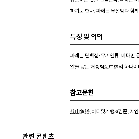
하기도 한다. 파래는 무절임과 함께
특징 및 의의
파래는 단백질·무기염류·비타민 등
알을 낳는 해중림海中林의 하나이
참고문헌
玆山魚譜, 바다맛기행3(김준, 자연과생
관련 콘텐츠