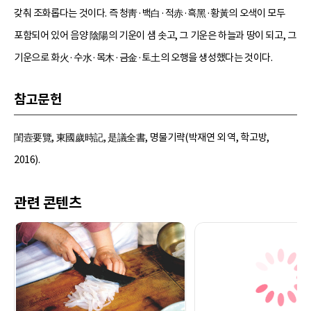
갖춰 조화롭다는 것이다. 즉 청靑·백白·적赤·흑黑·황黃의 오색이 모두
포함되어 있어 음양 陰陽의 기운이 샘 솟고, 그 기운은 하늘과 땅이 되고, 그
기운으로 화火·수水·목木·금金·토土의 오행을 생성했다는 것이다.
참고문헌
閨壼要覽, 東國歲時記, 是議全書, 명물기략(박재연 외 역, 학고방,
2016).
관련 콘텐츠