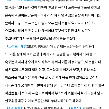
淸泡]는 “초나물과 같이 다하여 넣고 흰 묵이나 노랑묵을 꺼풀을 벗기고
홀족하고 길이는 닷푼이나 하게 척척 쳐서 넣고 김을 왼장 째 비비며 티를
뜯어서 그냥 구워 부스질러 넣고 모두 한데 까불러 먹나니라. (식)초가
으뜸이니 많이 칠 것이니라. 맛살이나 조갯살을 잠깐 데쳐 넣으면
좋으니라” 해서 육류 대신 조갯살을 넣어 묵을 무쳤다.
『
조선요리제법
朝鮮料理製法』의 탕평채는 노랑묵을 이용하는데
“고기를 잘게 이겨서 간장과 여러 가지 양념을 넣고 볶아서 식혀 놓고,
숙주는 데쳐서 냉수에 즉시 식혀서 꼭 짜서 기름에 볶아놓고, 이것들이 다
식은 후에 그릇에 다 함께 담고, 고추와 파를 이겨서 넣고, 간장과 초와
깨소금을 넣고 섞은 후에 간을 잘 맞춘 후에 묵을 한치 길이로 잘 넣어서
새끼손가락 굵기만큼씩 썰어서 함께 넣고 김을 티 없이 정하게 한 후 그대로
약간만 볼에 쪼여서 두 손으로 비벼서 부스뜨려 까불러서 섞어 그릇에 담고
실고추를 대강 이겨서 조금만 뿌려 놓나니라.”라고 하였다.
『
임원경제지
林園經濟志』 정조지鼎俎志는 『
경도잡지
京都雜志』의