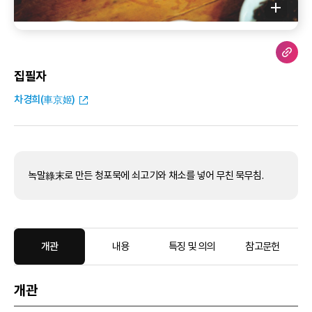
집필자
차경희(車京姬)
녹말綠末로 만든 청포묵에 쇠고기와 채소를 넣어 무친 묵무침.
개관
내용
특징 및 의의
참고문헌
개관