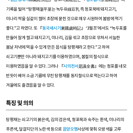
기록을 빌어 “탕평채蕩平菜는 녹두유綠豆乳 즉 청포묵에 돼지고기,
미나리 싹을 실같이 썰어 초장에 묻힌 것으로 매우 시원하여 봄밤에 먹기
좋다.”고 하였다. 또 『
동국세시기
東國歲時記』 ‘3월조’에서도 “녹두포를
만들어 잘게 썰고 돼지고기, 미나리, 김을 섞고 초장으로 무쳐서 서늘한
봄날 저녁에 먹을 수 있게 만든 음식을 탕평채라고 한다.”고 하여
쇠고기뿐만 아니라 돼지고기를 이용하였으며, 봄철의 절식으로
이용하였음을 알 수 있다. 그러나 『
시의전서
是議全書』에는 청포를 네모
반듯이 베어 소금 기름에 무친 탕평채를 동지절식으로 먹는다고 하여
겨울에도 즐겼음을 알 수 있다.
특징 및 의의
탕평채는 쇠고기의 붉은색, 김의 검은색, 청포묵과 숙주는 흰색, 미나리의
푸른색, 달걀지단의 노란색 등으로
음양오행
사상에 맞춰 오방색을 고루