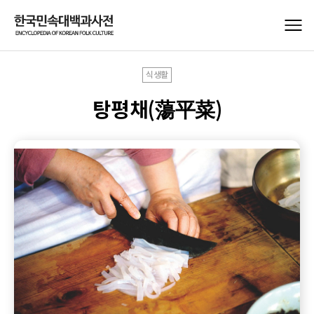
식생활
탕평채(蕩平菜)