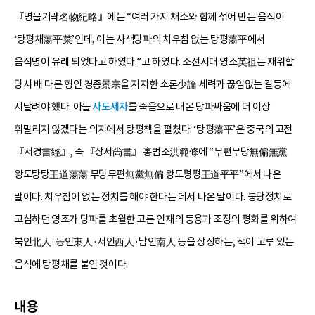
『명물기략名物紀略』에는 “여러 가지 채소와 함께 섞어 만든 음식이
‘탕평채蕩平菜’인데, 이는 사색당파의 치우침 없는 탕평蕩平에서
음식명이 유래 되었다고 하였다.”고 하였다. 조선시대 영조英祖는 재위할
당시 배 다른 형인 경종景宗을 지지한 소론少論 세력과 끊임없는 갈등에
시달려야 했다. 아들
사도세자
를 죽음으로 내몬 당파싸움에 더 이상
휘말리지 않겠다는 의지에서 탕평책을 펼쳤다. ‘탕평蕩平’은 중국의 고전
『서경書經』, 즉 『상서尙書』 홍범조洪範條에 “무편무당無偏無黨
왕도탕탕王道蕩蕩 무당무편無黨無偏 왕도평평王道平平”에서 나온
말이다. 치우침이 없는 정치를 해야 한다는 데서 나온 말이다. 붕당정치로
고심하던 영조가 당파를 초월한 고른 인재의 등용과 조정의 평화를 위하여
북인北人·동인東人·서인西人·남인南人 등을 상징하는, 색이 고루 있는
음식에 탕평채를 붙인 것이다.
내용