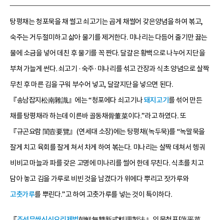
탕평채는 청포묵을 채 썰고 쇠고기는 곱게 채썰어 갖은양념을 하여 볶고,
숙주는 거두절미하고 삶아 물기를 제거한다. 미나리는 다듬어 줄기만 끓는
물에 소금을 넣어 데친 후 물기를 꼭 짠다. 달걀은 황백으로 나누어 지단을
부쳐 가늘게 썬다. 쇠고기 ·숙주·미나리를 섞고 간장과 식초 양념으로 살짝
무친 후 마른 김을 구워 부수어 넣고, 달걀지단을 넣으면 된다.
『송남잡지松南雜識』에는 “청포에다 쇠고기나
돼지고기
를 섞어 만든
채를 탕평채라 하는데 이른바 골동채骨董菜이다.”라고 하였다. 또
『규곤요람 閨壼要覽』(연세대 소장)에는 탕평채(녹두묵)를 “녹말묵을
잘게 치고 육회를 잘게 쳐서 차게 하여 볶는다. 미나리는 살짝 데쳐서 헹궈
비비고 마늘과 파를 갖은 고명에 미나리를 썰어 한데 무친다. 식초를 치고
담아 놓고 김을 가루로 비빈 것을 남겼다가 위에다 뿌리고 잣가루와
고춧가루
를 뿌린다.”고 하여 고춧가루를 넣는 것이 특이하다.
『
조선무쌍신식요리제법
朝鮮無雙新式料理製法』의 묵청포[蕩平菜